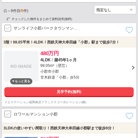
(
1
～
9
件目/
9
件)
チェックした物件をまとめて資料請求(無料)
サンライフ小郡パークタウンマン…
3階！98.05平米！4LDK！西鉄天神大牟田線「小郡」駅まで徒歩7分！
480万円
4LDK
/
築45年1ヶ月
98.05m²（壁芯）
小郡市小郡
甘木鉄道「小郡」歩5分
見学予約(無料)
イエステーション福岡南店フラックスコーポレーション(株)
ロワールマンション小郡
3LDKの使いやすい間取り！西鉄天神大牟田線小郡駅まで徒歩9分！