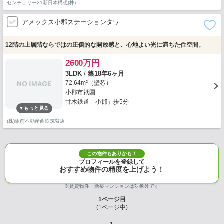
センチュリー21新日本構想(株)
アメックス小郡ステーションタワ…
12階の上層階ならではの圧倒的な開放感と、心地よい光に満ちた住空間。
2600万円
3LDK
/
築18年6ヶ月
72.64m²（壁芯）
小郡市祇園
甘木鉄道「小郡」歩5分
(株)駅前不動産西鉄筑紫店
この物件もありかも！
プロフィールを登録して
おすすめ物件の精度を上げよう！
※賃貸物件・新築マンションは対象外です
1
ページ目
(
1
ページ中)