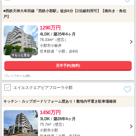
■西鉄天神大牟田線「西鉄小郡駅」徒歩6分【2沿線利用可】【南向き・角住
戸】
1290万円
4LDK
/
築35年4ヶ月
76.33m²（壁芯）
小郡市小板井
甘木鉄道「小郡」歩8分
見学予約(無料)
ブレイブホーム(株)
エイルスクエアピアフローラ小郡
キッチン・カップボードリフォーム歴あり！敷地内平置き駐車場確保
1450万円
3LDK
/
築28年4ヶ月
75.7m²（壁芯）
小郡市小郡