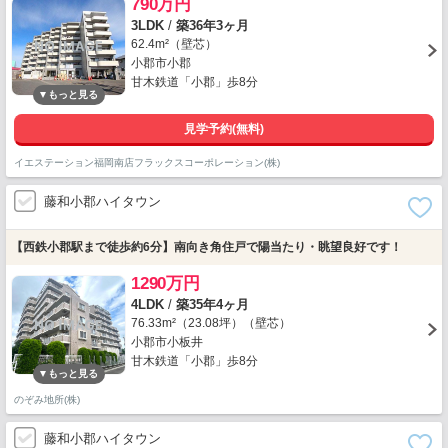
790万円
3LDK
/
築36年3ヶ月
62.4m²（壁芯）
小郡市小郡
甘木鉄道「小郡」歩8分
見学予約(無料)
イエステーション福岡南店フラックスコーポレーション(株)
藤和小郡ハイタウン
【西鉄小郡駅まで徒歩約6分】南向き角住戸で陽当たり・眺望良好です！
1290万円
4LDK
/
築35年4ヶ月
76.33m²（23.08坪）（壁芯）
小郡市小板井
甘木鉄道「小郡」歩8分
のぞみ地所(株)
藤和小郡ハイタウン