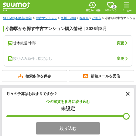
0
SUUMO[不動産/住宅]
>
中古マンション
>
九州・沖縄
>
福岡県
>
小郡市
>
小郡駅の中古マンショ
小郡駅から探す中古マンション購入情報｜2026年8月
甘木鉄道/小郡
変更
絞り込み条件 : 指定なし
変更
検索条件を保存
新着メールを受信
月々の予算はお決まりですか？
今の家賃を参考に絞り込む
未設定
絞り込む