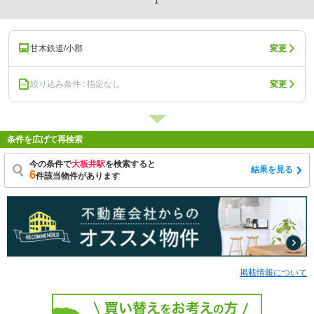
1
甘木鉄道/小郡
変更
絞り込み条件 : 指定なし
変更
条件を広げて再検索
今の条件で
大板井駅
を検索すると
結果を見る
6
件該当物件があります
掲載情報について