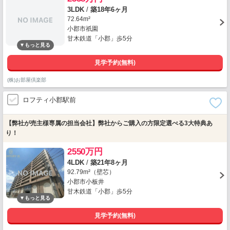
3LDK
/
築18年6ヶ月
72.64m²
小郡市祇園
甘木鉄道「小郡」歩5分
見学予約(無料)
(株)お部屋倶楽部
ロフティ小郡駅前
【弊社が売主様専属の担当会社】弊社からご購入の方限定選べる3大特典あ
り！
2550万円
4LDK
/
築21年8ヶ月
92.79m²（壁芯）
小郡市小板井
甘木鉄道「小郡」歩5分
見学予約(無料)