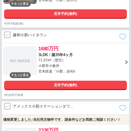
甘木鉄道「小郡」歩15分
見学予約(無料)
作州不動産(株)
藤和小郡ハイタウン
1680万円
3LDK
/
築35年4ヶ月
71.37m²（壁芯）
小郡市小板井
甘木鉄道「小郡」歩9分
見学予約(無料)
(有)吉田不動産
アメックス小郡ステーションタワ…
価格変更しました♪当社売主物件です、諸条件などお気軽ご相談ください！
2338万円