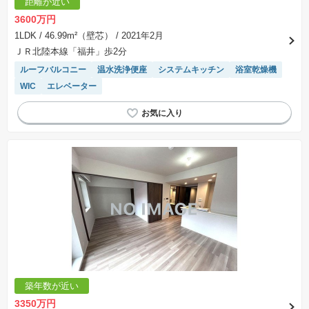
距離が近い
3600万円
1LDK
/ 46.99m²（壁芯）
/ 2021年2月
ＪＲ北陸本線「福井」歩2分
ルーフバルコニー
温水洗浄便座
システムキッチン
浴室乾燥機
WIC
エレベーター
築年数が近い
3350万円