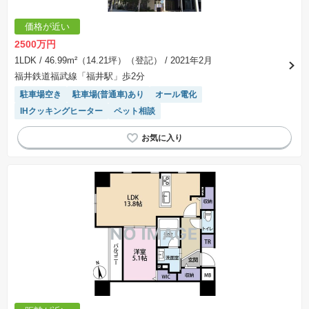
※課税対象物件の「価格」や「費用等」は消費税込みの「総額表示」で統一しています。
※「本体価格」とは、課税対象物件においては「消費税を除いた建物価格」と「土地価格」の
価格が近い
合計額を指します。
※課税対象物件は消費税込みの総額表示のため、不動産広告の販売価格には本体価格の金額は
2500万円
表示されておりません。
※取引にかかる費用：物件の契約手続き、決済、引き渡し時にかかる費用を表示しています。
1LDK
/ 46.99m²（14.21坪）（登記）
/ 2021年2月
不動産会社によって表記有無が異なるため、ご自身で十分な確認をしていただくようにお願い
福井鉄道福武線「福井駅」歩2分
いたします。
※掲載の省エネ性能ラベル内の物件・住棟・号室名称については最新のものに変更されている
駐車場空き
駐車場(普通車)あり
オール電化
場合があります。
IHクッキングヒーター
ペット相談