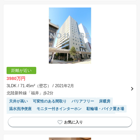
距離が近い
3980万円
3LDK
/ 71.45m²（壁芯）
/ 2021年2月
北陸新幹線「福井」歩2分
天井が高い
可変性のある間取り
バリアフリー
床暖房
温水洗浄便座
モニター付きインターホン
駐輪場・バイク置き場
オール電化
２４時間ゴミ捨て可能
IHクッキングヒーター
システムキッチン
浴室乾燥機
ペット相談
食洗機
宅配ボックス
エレベーター