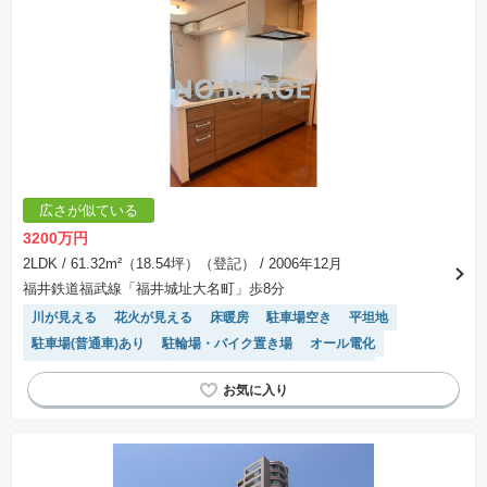
広さが似ている
3200万円
2LDK
/ 61.32m²（18.54坪）（登記）
/ 2006年12月
福井鉄道福武線「福井城址大名町」歩8分
川が見える
花火が見える
床暖房
駐車場空き
平坦地
駐車場(普通車)あり
駐輪場・バイク置き場
オール電化
IHクッキングヒーター
システムキッチン
浴室乾燥機
ペット相談
エレベーター