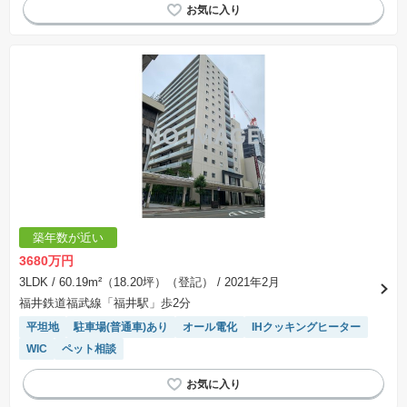
２４時間ゴミ捨て可能
IHクッキングヒーター
システムキッチン
浴室乾燥機
WIC
ペット相談
食洗機
宅配ボックス
エレベーター
築年数が近い
3680万円
3LDK
/ 60.19m²（18.20坪）（登記）
/ 2021年2月
福井鉄道福武線「福井駅」歩2分
平坦地
駐車場(普通車)あり
オール電化
IHクッキングヒーター
WIC
ペット相談