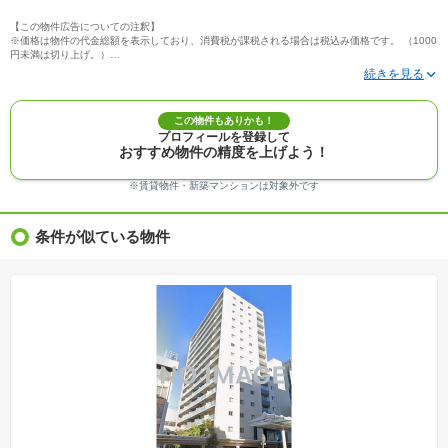
【この物件広告についての注釈】
※価格は物件の代金総額を表示しており、消費税が課税される場合は税込み価格です。 （1000
円未満は切り上げ。）
※写真に写っている、またはパース（絵）や間取り図に描かれている家具や車などは、特にコ
メントがない場合、販売価格に含まれません。
※敷地権利が定期借地権のものは価格に権利金を含みます。
※建築条件付き土地価格には、建物価格は含まれません。
この物件もありかも！
※物件情報は、原則として情報提供日の２日前に最終確認した情報です。
プロフィールを登録して
※完成予想図はいずれも外構、植栽、外観等実際のものとは多少異なることがあります。
おすすめ物件の精度を上げよう！
※モデルルーム・モデルハウス・展示場・ショールームの画像の場合、今回販売の物件と異な
る場合があります。
※ＣＧ合成の画像の場合、実際とは多少異なる場合があります。
※賃貸物件・新築マンションは対象外です
※物件特徴：販売戸数が複数の物件は、全ての住戸に該当しない項目もあります。
※完成後１年以上を経過した未入居物件が掲載される場合があります。ご了承ください。
※新着：物件情報が「SUUMO」に掲載された日から１週間表示されます。
条件が似ている物件
※価格更新：物件価格が変更された日から１週間表示されます。
※販売予定物件はすべて、販売開始するまで契約または予約の申込みはできません。
※購入の前には物件内容や契約条件についてご自身で十分な確認をしていただくようにお願い
いたします。
※建築条件土地の情報内に掲載されている、建物プラン例は、土地購入者の設計プランの参考
の一例であって、プランの採用可否は任意です。
※土地（建築条件なし）で「建物プラン例」が表記してある時、そのプラン例は特定の建築請
負会社によるもので、当該建築請負会社以外で建てた場合、同様のものが同価格で建てられる
とは限りません。また建築請負会社を特定するものではありません。
※建築条件付き土地とは、その土地に建築する建物の建築請負契約が、一定期間内に成立する
ことを条件として売買される土地のことをいいます。建築請負契約成立に向けて設計プランを
協議するため、土地購入者が自己の希望する建物の設計協議をするために必要な相当の期間の
交渉期間が設定され、その期間内で希望を満たすプランが実現できたかどうかにより結論を出
します。なお、この期間は概ね3ヶ月程度とされています。納得のいくプランが出来ず、建築請
負契約が成立しない場合、土地売買契約は白紙に戻り、土地契約にかかった代金（土地代金、
手付金など）は名目のいかんに関わらず、全て返却されます。