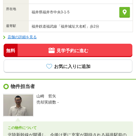
所在地
福井県福井市中央3-1-5
最寄駅
福井鉄道福武線「福井城址大名町」歩2分
店舗の詳細を見る
無料
見学予約に進む
物件担当者
山崎 哲矢
売却実績数
-
この物件について
北陸新幹線が開通し、今後は更に充実が期待される福井駅前の