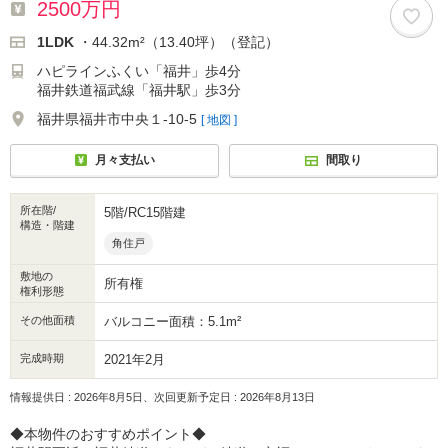
2500万円
1LDK
・44.32m²（13.40坪）（登記）
ハピラインふくい「福井」歩4分
福井鉄道福武線「福井駅」歩3分
福井県福井市中央１-10-5
[ 地図 ]
月々支払い
間取り
所在階/
5階/RC15階建
構造・階建
角住戸
敷地の
所有権
権利形態
その他面積
バルコニー面積：5.1m²
完成時期
2021年2月
情報提供日 : 2026年8月5日、次回更新予定日 : 2026年8月13日
◆本物件のおすすめポイント◆