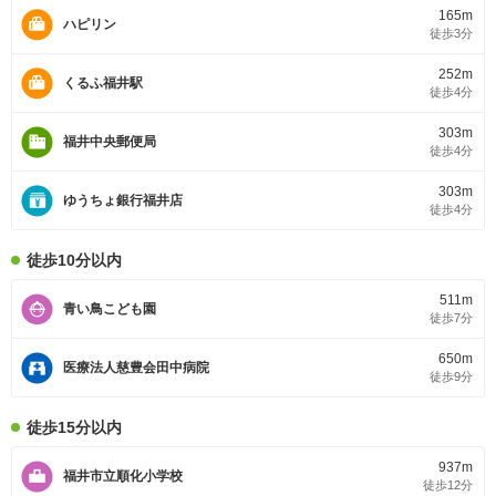
165m
ハピリン
徒歩3分
252m
くるふ福井駅
徒歩4分
303m
福井中央郵便局
徒歩4分
303m
ゆうちょ銀行福井店
徒歩4分
徒歩10分以内
511m
青い鳥こども園
徒歩7分
650m
医療法人慈豊会田中病院
徒歩9分
徒歩15分以内
937m
福井市立順化小学校
徒歩12分