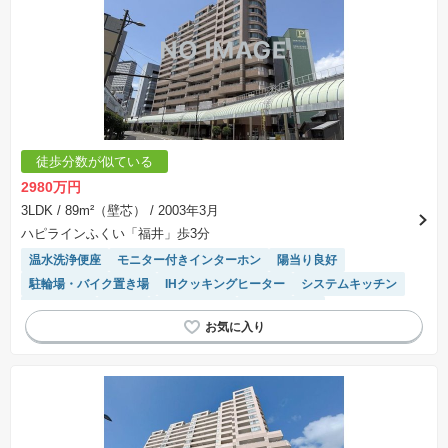
徒歩分数が似ている
2980万円
3LDK
/ 89m²（壁芯）
/ 2003年3月
ハピラインふくい「福井」歩3分
温水洗浄便座
モニター付きインターホン
陽当り良好
駐輪場・バイク置き場
IHクッキングヒーター
システムキッチン
浴室乾燥機
食洗機
宅配ボックス
エレベーター