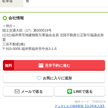
駐車場
無
会社情報
＜仲介＞
国土交通大臣（17）第000019号
(公社)福井県宅地建物取引業協会会員 北陸不動産公正取引協議会加
盟
三谷不動産(株)
〒910-0006 福井県福井市中央3-1-5
無料
見学予約に進む
メールで送る
LINEで送る
物件コード：75403174
デュオヒルズ福井駅前【1LDK未入居】