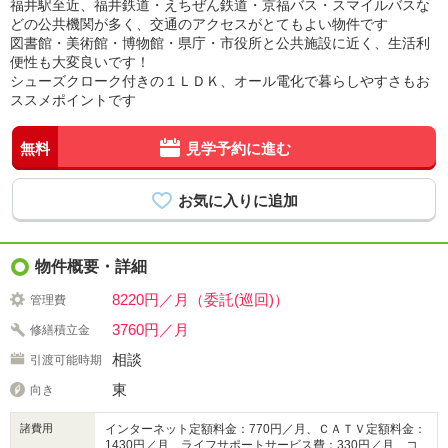
福井駅至近、福井鉄道・えちぜん鉄道・京福バス・スマイルバスな
どの公共機関が多く、交通のアクセスがとてもよい物件です
図書館・美術館・博物館・県庁・市役所と公共施設に近く、生活利
便性も大変良いです！
シューズクローク付きの１ＬＤＫ、オール電化で暮らしやすさもお
ススメポイントです
無料
見学予約に進む
物件概要・詳細
8220円／月（委託(巡回)）
管理費
3760円／月
修繕積立金
相談
引渡可能時期
東
向き
諸費用
インターネット定額料金：770円／月、ＣＡＴＶ定額料金：
1430円／月、ライフサポートサービス費：330円／月、コ