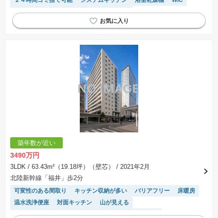
２４時間ゴミ捨て可能
システムキッチン
浴室乾燥機
WIC
ペット相談
宅配ボックス
エレベーター
築年数が近い
3490万円
3LDK
/ 63.43m²（19.18坪）（壁芯）
/ 2021年2月
北陸新幹線「福井」歩2分
可変性のある間取り
キッチン収納が多い
バリアフリー
床暖房
温水洗浄便座
対面キッチン
山が見える
モニター付きインターホン
陽当り良好
オール電化