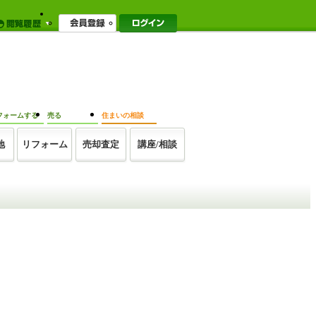
フォームする
売る
住まいの相談
地
リフォーム
売却査定
講座/相談