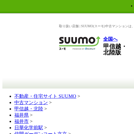
取り扱い店舗 | SUUMO(スーモ)中古マンショ
全国へ
甲信越・
北陸版
不動産・住宅サイト SUUMO
>
中古マンション
>
甲信越・北陸
>
福井県
>
福井市
>
日華化学前駅
>
信開ガーデンコート文京
>