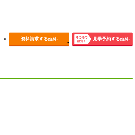
資料請求する
見学予約する
(無料)
(無料)
その場
で確
定！