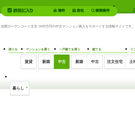
ンは、信開ガーデンコート文京 1699万円の中古マンション購入をサポートする情報サイトです。
借りる
マンションを買う
一戸建てを買う
建てる
リ
賃貸
新築
中古
新築
中古
注文住宅
土
暮らし