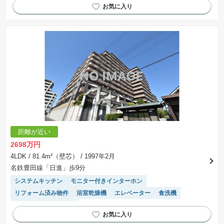
エレベーター
温水洗浄便座
陽当り良好
高機能トイレ
駐車場(普通車)あり
食洗機
駐輪場・バイク置き場
対面キッチン
距離が近い
2698万円
4LDK
/ 81.4m²（壁芯）
/ 1997年2月
名鉄豊田線「日進」歩9分
システムキッチン
モニター付きインターホン
リフォーム済み物件
浴室乾燥機
エレベーター
食洗機
駐輪場・バイク置き場