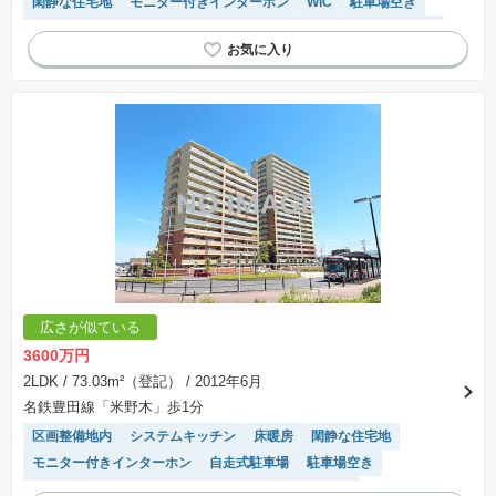
閑静な住宅地
モニター付きインターホン
WIC
駐車場空き
ペット相談
浴室乾燥機
平置駐車場
宅配ボックス
前面棟無
エレベーター
温水洗浄便座
陽当り良好
高機能トイレ
駐車場(普通車)あり
食洗機
駐輪場・バイク置き場
広さが似ている
3600万円
2LDK
/ 73.03m²（登記）
/ 2012年6月
名鉄豊田線「米野木」歩1分
区画整備地内
システムキッチン
床暖房
閑静な住宅地
モニター付きインターホン
自走式駐車場
駐車場空き
ペット相談
浴室乾燥機
宅配ボックス
前面棟無