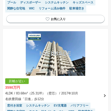
プール
ディスポーザー
システムキッチン
キッズスペース
閑静な住宅地
WIC
リフォーム済み物件
駐車場空き
浴室乾燥機
宅配ボックス
エレベーター
陽当り良好
駐車場(普通車)あり
食洗機
駐輪場・バイク置き場
対面キッチン
距離が近い
3590万円
4LDK
/ 83.68m²（25.31坪）（壁芯）
/ 2017年10月
名鉄豊田線「日進」歩12分
窓付き浴室
システムキッチン
EV充電器
バリアフリー