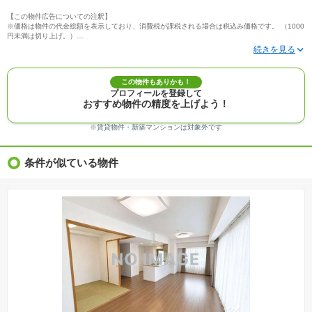
【この物件広告についての注釈】
※価格は物件の代金総額を表示しており、消費税が課税される場合は税込み価格です。 （1000
円未満は切り上げ。）
※写真に写っている、またはパース（絵）や間取り図に描かれている家具や車などは、特にコ
メントがない場合、販売価格に含まれません。
※敷地権利が定期借地権のものは価格に権利金を含みます。
※建築条件付き土地価格には、建物価格は含まれません。
この物件もありかも！
※物件情報は、原則として情報提供日の２日前に最終確認した情報です。
プロフィールを登録して
※完成予想図はいずれも外構、植栽、外観等実際のものとは多少異なることがあります。
おすすめ物件の精度を上げよう！
※モデルルーム・モデルハウス・展示場・ショールームの画像の場合、今回販売の物件と異な
る場合があります。
※ＣＧ合成の画像の場合、実際とは多少異なる場合があります。
※賃貸物件・新築マンションは対象外です
※物件特徴：販売戸数が複数の物件は、全ての住戸に該当しない項目もあります。
※完成後１年以上を経過した未入居物件が掲載される場合があります。ご了承ください。
※新着：物件情報が「SUUMO」に掲載された日から１週間表示されます。
条件が似ている物件
※価格更新：物件価格が変更された日から１週間表示されます。
※販売予定物件はすべて、販売開始するまで契約または予約の申込みはできません。
※購入の前には物件内容や契約条件についてご自身で十分な確認をしていただくようにお願い
いたします。
※建築条件土地の情報内に掲載されている、建物プラン例は、土地購入者の設計プランの参考
の一例であって、プランの採用可否は任意です。
※土地（建築条件なし）で「建物プラン例」が表記してある時、そのプラン例は特定の建築請
負会社によるもので、当該建築請負会社以外で建てた場合、同様のものが同価格で建てられる
とは限りません。また建築請負会社を特定するものではありません。
※建築条件付き土地とは、その土地に建築する建物の建築請負契約が、一定期間内に成立する
ことを条件として売買される土地のことをいいます。建築請負契約成立に向けて設計プランを
協議するため、土地購入者が自己の希望する建物の設計協議をするために必要な相当の期間の
交渉期間が設定され、その期間内で希望を満たすプランが実現できたかどうかにより結論を出
します。なお、この期間は概ね3ヶ月程度とされています。納得のいくプランが出来ず、建築請
負契約が成立しない場合、土地売買契約は白紙に戻り、土地契約にかかった代金（土地代金、
手付金など）は名目のいかんに関わらず、全て返却されます。