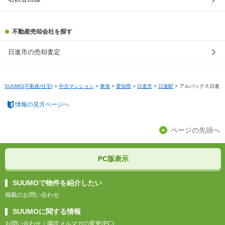
不動産売却会社を探す
日進市の売却査定
SUUMO[不動産/住宅]
>
中古マンション
>
東海
>
愛知県
>
日進市
>
日進駅
>
アルバックス日進
情報の見方ページへ
ページの先頭へ
PC版表示
SUUMOで物件を紹介したい
掲載のお問い合わせ
SUUMOに関する情報
お問い合わせ
｜
購読メルマガの変更(PC)