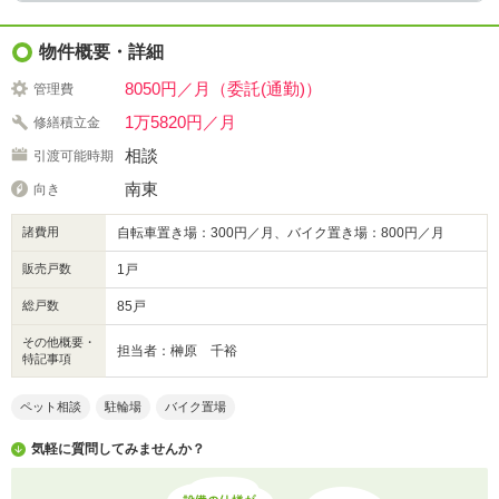
物件概要・詳細
8050円／月（委託(通勤)）
管理費
1万5820円／月
修繕積立金
相談
引渡可能時期
南東
向き
諸費用
自転車置き場：300円／月、バイク置き場：800円／月
販売戸数
1戸
総戸数
85戸
その他概要・
担当者：榊原 千裕
特記事項
ペット相談
駐輪場
バイク置場
気軽に質問してみませんか？