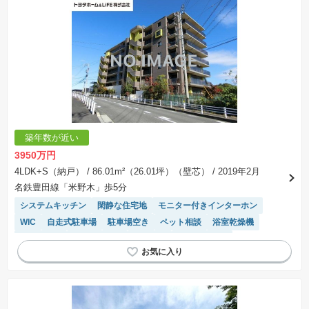
築年数が近い
3950万円
4LDK+S（納戸）
/ 86.01m²（26.01坪）（壁芯）
/ 2019年2月
名鉄豊田線「米野木」歩5分
システムキッチン
閑静な住宅地
モニター付きインターホン
WIC
自走式駐車場
駐車場空き
ペット相談
浴室乾燥機
平置駐車場
宅配ボックス
前面棟無
エレベーター
温水洗浄便座
陽当り良好
駐車場(普通車)あり
食洗機
駐輪場・バイク置き場
対面キッチン