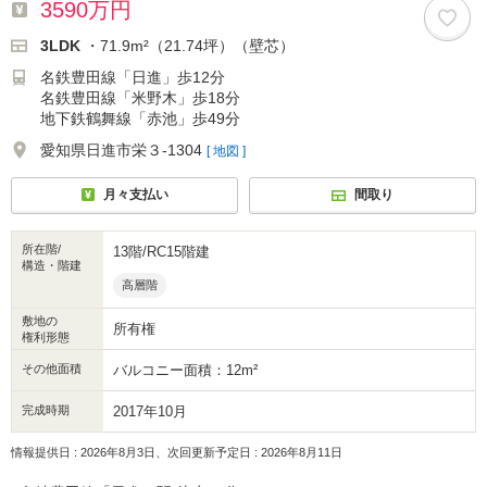
3590万円
3LDK
・71.9m²（21.74坪）（壁芯）
名鉄豊田線「日進」歩12分
名鉄豊田線「米野木」歩18分
地下鉄鶴舞線「赤池」歩49分
愛知県日進市栄３-1304
[ 地図 ]
月々支払い
間取り
所在階/
13階/RC15階建
構造・階建
高層階
敷地の
所有権
権利形態
その他面積
バルコニー面積：12m²
完成時期
2017年10月
情報提供日 : 2026年8月3日、次回更新予定日 : 2026年8月11日