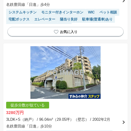
名鉄豊田線「日進」歩4分
システムキッチン
モニター付きインターホン
WIC
ペット相談
宅配ボックス
エレベーター
陽当り良好
駐車場(普通車)あり
駐輪場・バイク置き場
対面キッチン
徒歩分数が似ている
3280万円
3LDK+S（納戸）
/ 96.04m²（29.05坪）（壁芯）
/ 2002年2月
名鉄豊田線「日進」歩10分