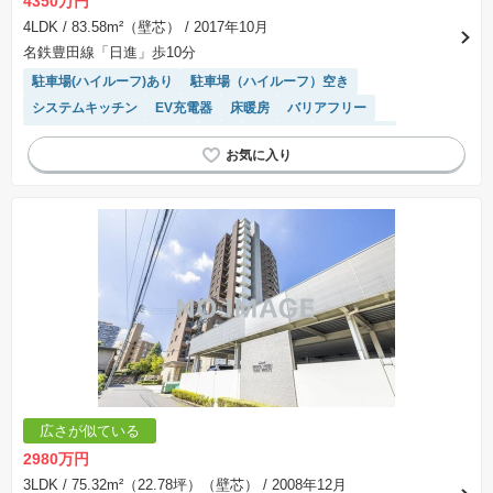
4350万円
4LDK
/ 83.58m²（壁芯）
/ 2017年10月
名鉄豊田線「日進」歩10分
駐車場(ハイルーフ)あり
駐車場（ハイルーフ）空き
システムキッチン
EV充電器
床暖房
バリアフリー
モニター付きインターホン
WIC
３面採光
駐車場空き
ペット相談
浴室乾燥機
平置駐車場
宅配ボックス
前面棟無
エレベーター
温水洗浄便座
高機能トイレ
駐車場(普通車)あり
食洗機
広さが似ている
2980万円
3LDK
/ 75.32m²（22.78坪）（壁芯）
/ 2008年12月