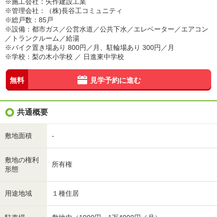
※施工会社：矢作建設工業
※管理会社：（株)長谷工コミュニティ
※総戸数：85戸
※設備：都市ガス／公営水道／公共下水／エレベーター／エアコン
／トランクルーム／給湯
※バイク置き場あり 800円／月、駐輪場あり 300円／月
※学校：梨の木小学校 ／ 日進東中学校
無料
見学予約に進む
共通概要
敷地面積
-
敷地の権利
所有権
形態
用途地域
１種住居