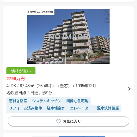
価格が近い
2799万円
4LDK
/ 87.48m²（26.46坪）（壁芯）
/ 1995年12月
名鉄豊田線「日進」歩9分
窓付き浴室
システムキッチン
閑静な住宅地
リフォーム済み物件
駐車場空き
エレベーター
温水洗浄便座
駐車場(普通車)あり
食洗機
駐輪場・バイク置き場
対面キッチン