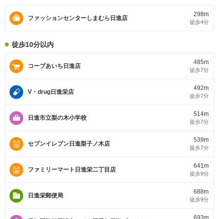
298m
ファッションセンターしまむら日進店
徒歩4分
徒歩10分以内
485m
コープあいち日進店
徒歩7分
492m
V・drug日進栄店
徒歩7分
514m
日進市立梨の木小学校
徒歩7分
539m
セブンイレブン日進梨子ノ木店
徒歩7分
641m
ファミリーマート日進栄二丁目店
徒歩9分
688m
日進栄郵便局
徒歩9分
693m