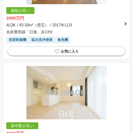
※課税対象物件の「価格」や「費用等」は消費税込みの「総額表示」で統一しています。
※「本体価格」とは、課税対象物件においては「消費税を除いた建物価格」と「土地価格」の
価格が近い
合計額を指します。
※課税対象物件は消費税込みの総額表示のため、不動産広告の販売価格には本体価格の金額は
3590万円
表示されておりません。
※取引にかかる費用：物件の契約手続き、決済、引き渡し時にかかる費用を表示しています。
4LDK
/ 83.58m²（壁芯）
/ 2017年11月
不動産会社によって表記有無が異なるため、ご自身で十分な確認をしていただくようにお願い
名鉄豊田線「日進」歩13分
いたします。
※掲載の省エネ性能ラベル内の物件・住棟・号室名称については最新のものに変更されている
浴室乾燥機
温水洗浄便座
食洗機
場合があります。
築年数が近い