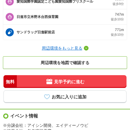
愛知国際学園認定こども園愛知国際プリスクール
徒歩9分
747m
日進市立米野木台西保育園
徒歩10分
771m
サンドラッグ日進駅前店
徒歩10分
周辺環境をもっと見る
周辺環境を地図で確認する
無料
見学予約に進む
イベント情報
※分譲会社：アイシン開発、エイディーノウビ