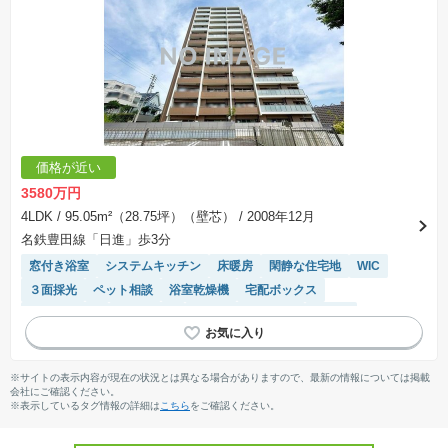
価格が近い
3580万円
4LDK
/ 95.05m²（28.75坪）（壁芯）
/ 2008年12月
名鉄豊田線「日進」歩3分
窓付き浴室
システムキッチン
床暖房
閑静な住宅地
WIC
３面採光
ペット相談
浴室乾燥機
宅配ボックス
エレベーター
陽当り良好
駐車場(普通車)あり
食洗機
駐輪場・バイク置き場
対面キッチン
※サイトの表示内容が現在の状況とは異なる場合がありますので、最新の情報については掲載
会社にご確認ください。
※表示しているタグ情報の詳細は
こちら
をご確認ください。