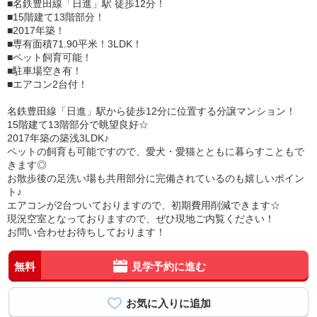
■名鉄豊田線「日進」駅 徒歩12分！
■15階建て13階部分！
■2017年築！
■専有面積71.90平米！3LDK！
■ペット飼育可能！
■駐車場空き有！
■エアコン2台付！
名鉄豊田線「日進」駅から徒歩12分に位置する分譲マンション！
15階建て13階部分で眺望良好☆
2017年築の築浅3LDK♪
ペットの飼育も可能ですので、愛犬・愛猫とともに暮らすこともで
きます◎
お散歩後の足洗い場も共用部分に完備されているのも嬉しいポイン
ト♪
エアコンが2台ついておりますので、初期費用削減できます☆
現況空室となっておりますので、ぜひ現地ご内覧ください！
お問い合わせお待ちしております！
無料
見学予約に進む