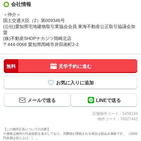
会社情報
＜仲介＞
国土交通大臣（2）第009346号
(公社)愛知県宅地建物取引業協会会員 東海不動産公正取引協議会加
盟
(株)不動産SHOPナカジツ岡崎北店
〒444-0068 愛知県岡崎市井田南町2-2
無料
見学予約に進む
メールで送る
LINEで送る
店舗物件コード：5458194
物件コード：76927442
【この物件広告についての注釈】
※価格は物件の代金総額を表示しており、消費税が課税される場合は税込み価格です。 （1000
円未満は切り上げ。）