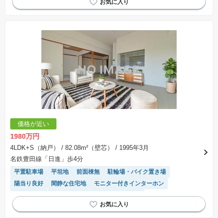
システムキッチン
駐車場(普通車)あり
価格が近い
1980万円
4LDK+S（納戸）
/ 82.08m²（壁芯）
/ 1995年3月
名鉄豊田線「日進」歩4分
平置駐車場
平坦地
前面棟無
駐輪場・バイク置き場
陽当り良好
閑静な住宅地
モニター付きインターホン
駐車場空き
エレベーター
システムキッチン
駐車場(普通車)あり
温水洗浄便座