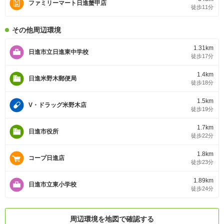
ファミリーマート日進蟹甲店
徒歩11分
その他周辺環境
1.31km
日進市立日進東中学校
徒歩17分
1.4km
日進米野木郵便局
徒歩18分
1.5km
V・ドラッグ米野木店
徒歩19分
1.7km
日進市役所
徒歩22分
1.8km
コープ日進店
徒歩23分
1.89km
日進市立東小学校
徒歩24分
周辺環境を地図で確認する