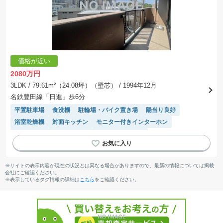
価格が近い
2080万円
3LDK
/ 79.61m²（24.08坪）（壁芯）
/ 1994年12月
名鉄豊田線「日進」歩6分
平置駐車場
食洗機
駐輪場・バイク置き場
陽当り良好
浴室乾燥機
対面キッチン
モニター付きインターホン
駐車場空き
エレベーター
システムキッチン
駐車場(普通車)あり
温水洗浄便座
※サイトの表示内容が現在の状況とは異なる場合がありますので、最新の情報については掲載
会社にご確認ください。
※表示しているタグ情報の詳細は
こちら
をご確認ください。