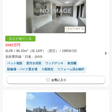
広さが似ている
2680万円
4LDK
/ 86.43m²（26.14坪）（壁芯）
/ 1995年3月
名鉄豊田線「日進」歩6分
ペット相談
窓付き浴室
ウッドデッキ
食洗機
駐輪場・バイク置き場
３面採光
リフォーム済み物件
対面キッチン
モニター付きインターホン
駐車場空き
システムキッチン
駐車場(普通車)あり
温水洗浄便座