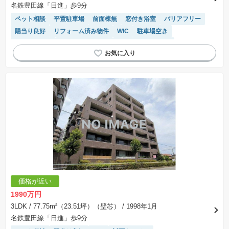
名鉄豊田線「日進」歩9分
ペット相談
平置駐車場
前面棟無
窓付き浴室
バリアフリー
陽当り良好
リフォーム済み物件
WIC
駐車場空き
エレベーター
システムキッチン
駐車場(普通車)あり
温水洗浄便座
価格が近い
1990万円
3LDK
/ 77.75m²（23.51坪）（壁芯）
/ 1998年1月
名鉄豊田線「日進」歩9分