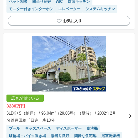
ペット相談
陽当り良好
WIC
対面キッチン
モニター付きインターホン
エレベーター
システムキッチン
広さが似ている
3280万円
3LDK+S（納戸）
/ 96.04m²（29.05坪）（壁芯）
/ 2002年2月
名鉄豊田線「日進」歩10分
プール
キッズスペース
ディスポーザー
食洗機
駐輪場・バイク置き場
陽当り良好
閑静な住宅地
浴室乾燥機