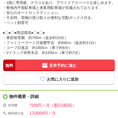
・1階に専用庭、テラスがあり、アウトドアスペースを楽しめます。
・敷地内平面駐車場と来客用駐車場が完備されております。
・安心のオートロックマンション。
・不在時、荷物の受け取りが便利な宅配ボックス付き。
・ペット飼育可
●〇●〇●周辺環境●〇●〇●
・東部保育園 約760m（徒歩約10分）
・ファミリーマート日進蟹甲店 約840ｍ（徒歩約11分）
・コープ日進店 約1800ｍ（車で約6分）
・Vドラッグ米野木店 約1500ｍ（車で約7分）
無料
見学予約に進む
物件概要・詳細
7200円／月（委託(巡回)）
管理費
1万6000円／月
修繕積立金