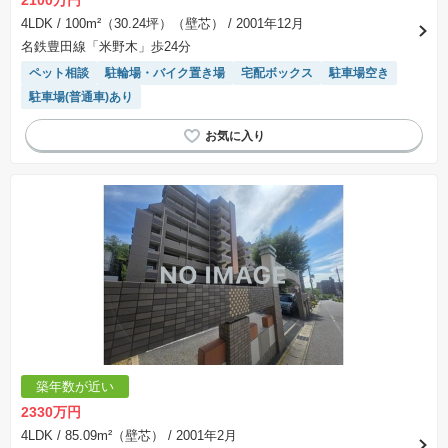
2100万円
表示されておりません。
※取引にかかる費用：物件の契約手続き、決済、引き渡し時にかかる費用を表示しています。
4LDK
/ 100m²（30.24坪）（壁芯）
/ 2001年12月
不動産会社によって表記有無が異なるため、ご自身で十分な確認をしていただくようにお願い
名鉄豊田線「米野木」歩24分
いたします。
※掲載の省エネ性能ラベル内の物件・住棟・号室名称については最新のものに変更されている
ペット相談
駐輪場・バイク置き場
宅配ボックス
駐車場空き
場合があります。
駐車場(普通車)あり
築年数が近い
2330万円
4LDK
/ 85.09m²（壁芯）
/ 2001年2月