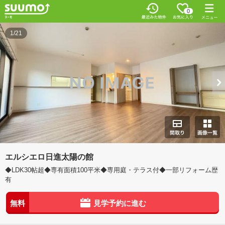
0
1/21
エルシエロ日進太陽の館
◆LDK30帖超◆専有面積100平米◆専用庭・テラス付◆一部リフォーム歴
有
無料
見学予約に進む