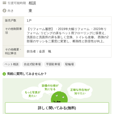
相談
引渡可能時期
東
向き
販売戸数
1戸
その他制限事
【リフォーム履歴】 ・2019年大幅リフォーム ・2023年リ
項
フォーム: リビングの床をペット用フローリングに張替え、
洗面台と洗面所の床を新しく交換、トイレも改修。 西側の2
部屋のサッシを二重窓に変更し、断熱性と防音性が向上。
その他概要・
担当者：金原 颯
特記事項
ペット相談
自走式駐車場
平面駐車場
駐輪場
気軽に質問してみませんか？
詳しく聞いてみる(無料)