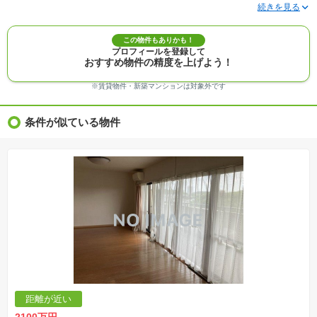
※写真に写っている、またはパース（絵）や間取り図に描かれている家具や車などは、特にコ
メントがない場合、販売価格に含まれません。
※敷地権利が定期借地権のものは価格に権利金を含みます。
※建築条件付き土地価格には、建物価格は含まれません。
この物件もありかも！
※物件情報は、原則として情報提供日の２日前に最終確認した情報です。
プロフィールを登録して
※完成予想図はいずれも外構、植栽、外観等実際のものとは多少異なることがあります。
おすすめ物件の精度を上げよう！
※モデルルーム・モデルハウス・展示場・ショールームの画像の場合、今回販売の物件と異な
る場合があります。
※ＣＧ合成の画像の場合、実際とは多少異なる場合があります。
※賃貸物件・新築マンションは対象外です
※物件特徴：販売戸数が複数の物件は、全ての住戸に該当しない項目もあります。
※完成後１年以上を経過した未入居物件が掲載される場合があります。ご了承ください。
※新着：物件情報が「SUUMO」に掲載された日から１週間表示されます。
条件が似ている物件
※価格更新：物件価格が変更された日から１週間表示されます。
※販売予定物件はすべて、販売開始するまで契約または予約の申込みはできません。
※購入の前には物件内容や契約条件についてご自身で十分な確認をしていただくようにお願い
いたします。
※建築条件土地の情報内に掲載されている、建物プラン例は、土地購入者の設計プランの参考
の一例であって、プランの採用可否は任意です。
※土地（建築条件なし）で「建物プラン例」が表記してある時、そのプラン例は特定の建築請
負会社によるもので、当該建築請負会社以外で建てた場合、同様のものが同価格で建てられる
とは限りません。また建築請負会社を特定するものではありません。
※建築条件付き土地とは、その土地に建築する建物の建築請負契約が、一定期間内に成立する
ことを条件として売買される土地のことをいいます。建築請負契約成立に向けて設計プランを
協議するため、土地購入者が自己の希望する建物の設計協議をするために必要な相当の期間の
交渉期間が設定され、その期間内で希望を満たすプランが実現できたかどうかにより結論を出
します。なお、この期間は概ね3ヶ月程度とされています。納得のいくプランが出来ず、建築請
負契約が成立しない場合、土地売買契約は白紙に戻り、土地契約にかかった代金（土地代金、
手付金など）は名目のいかんに関わらず、全て返却されます。
※課税対象物件の「価格」や「費用等」は消費税込みの「総額表示」で統一しています。
※「本体価格」とは、課税対象物件においては「消費税を除いた建物価格」と「土地価格」の
距離が近い
合計額を指します。
※課税対象物件は消費税込みの総額表示のため、不動産広告の販売価格には本体価格の金額は