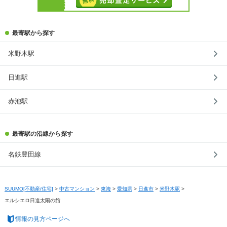
最寄駅から探す
米野木駅
日進駅
赤池駅
最寄駅の沿線から探す
名鉄豊田線
SUUMO[不動産/住宅]
>
中古マンション
>
東海
>
愛知県
>
日進市
>
米野木駅
>
エルシエロ日進太陽の館
情報の見方ページへ