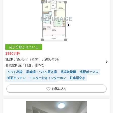
徒歩分数が似ている
1990万円
3LDK
/ 95.45m²（壁芯）
/ 2005年6月
名鉄豊田線「日進」歩22分
ペット相談
駐輪場・バイク置き場
浴室乾燥機
宅配ボックス
対面キッチン
モニター付きインターホン
駐車場空き
エレベーター
駐車場(普通車)あり