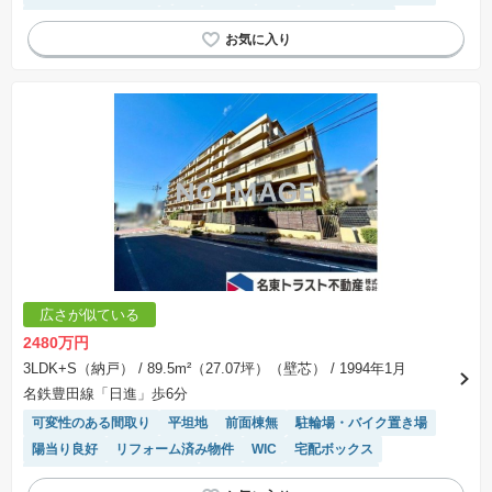
リフォーム済み物件
WIC
宅配ボックス
対面キッチン
駐車場空き
エレベーター
システムキッチン
駐車場(普通車)あり
広さが似ている
2480万円
3LDK+S（納戸）
/ 89.5m²（27.07坪）（壁芯）
/ 1994年1月
名鉄豊田線「日進」歩6分
可変性のある間取り
平坦地
前面棟無
駐輪場・バイク置き場
陽当り良好
リフォーム済み物件
WIC
宅配ボックス
モニター付きインターホン
駐車場空き
エレベーター