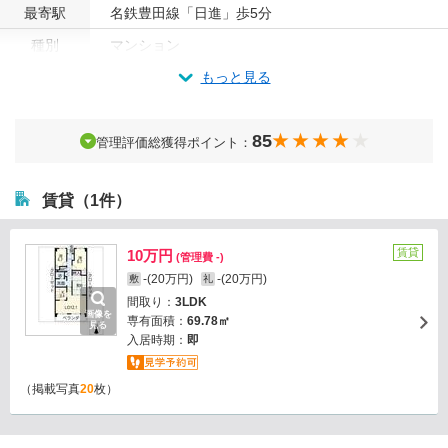
最寄駅
名鉄豊田線「日進」歩5分
種別
マンション
もっと見る
85
管理評価総獲得ポイント：
賃貸（1件）
賃貸
10万円
(管理費 -)
-(20万円)
-(20万円)
敷
礼
間取り：
3LDK
画像を
専有面積：
69.78㎡
見る
入居時期：
即
（掲載写真
20
枚）