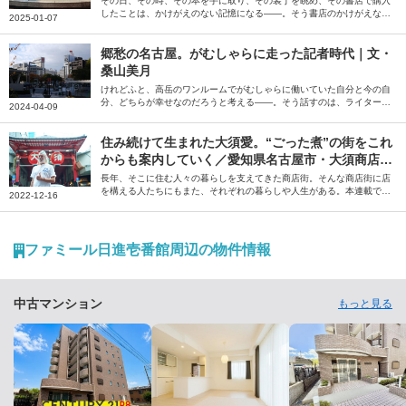
その日、その時、その本を手に取り、その装丁を眺め、その書店で購入
したことは、かけがえのない記憶になる――。そう書店のかけがえなさ
2025-01-07
を説くのは、歌人の谷川電話さん。生活を本とコーヒーに支えられてい
ると話す谷川さんに、書店や喫茶店が多く存在する名古屋の魅力を綴っ
ていただきました。
郷愁の名古屋。がむしゃらに走った記者時代｜文・
桑山美月
けれどふと、高岳のワンルームでがむしゃらに働いていた自分と今の自
分、どちらが幸せなのだろうと考える――。そう話すのは、ライターの
2024-04-09
桑山美月さん。上京前、テレビ局報道記者・ディレクターとして目まぐ
るしい日々を送っていた故郷・名古屋について綴っていただきました。
住み続けて生まれた大須愛。“ごった煮”の街をこれ
からも案内していく／愛知県名古屋市・大須商店街
「大須案内人」スティーブン・カーターさん【商店
長年、そこに住む人々の暮らしを支えてきた商店街。そんな商店街に店
を構える人たちにもまた、それぞれの暮らしや人生がある。本連載で
街の住人たち】
2022-12-16
は、“商店街の住人”の暮らしや人生に密着するとともに、街への想いを
紐解いていきます。今回は、毎週土日に愛知県の大須商店街を案内する
「大須案内人」の1人であるスティーブン・カーターさんにお話を伺い
ました。
ファミール日進壱番館周辺の物件情報
中古マンション
もっと見る