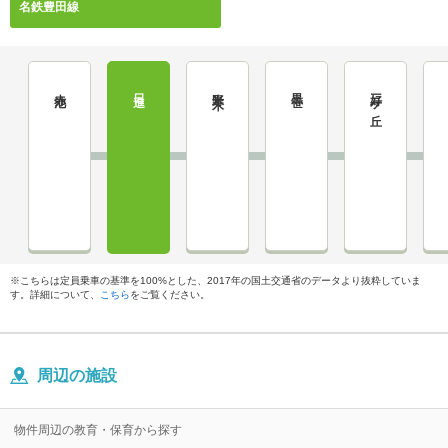
名鉄豊田線
赤池
日進
米野木
黒笹
三好ケ丘
※こちらは定員乗車の基準を100%とした、2017年の国土交通省のデータより抜粋していま
す。詳細について、
こちら
をご覧ください。
周辺の施設
物件周辺の教育・保育から探す