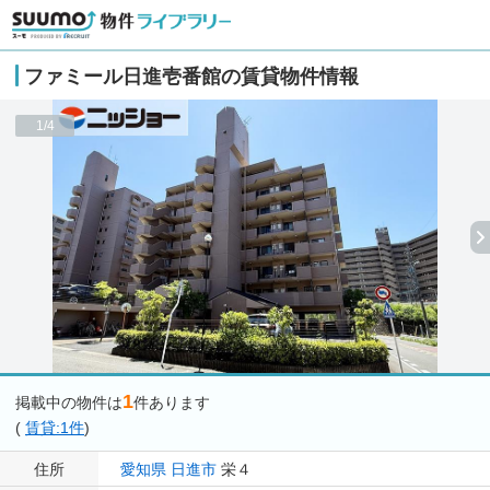
ファミール日進壱番館の賃貸物件情報
1/4
1
掲載中の物件は
件あります
(
賃貸:1件
)
住所
愛知県
日進市
栄４