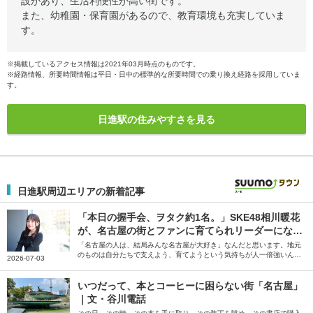
設があり、生活利便性が高い街です。
また、幼稚園・保育園があるので、教育環境も充実していま
す。
※掲載しているアクセス情報は2021年03月時点のものです。
※経路情報、所要時間情報は平日・日中の標準的な所要時間での乗り換え経路を採用していま
す。
日進駅の住みやすさを見る
日進駅周辺エリアの新着記事
「本日の握手会、ヲタク約1名。」SKE48相川暖花
が、名古屋の街とファンに育てられリーダーになる
まで
「名古屋の人は、結局みんな名古屋が大好き」なんだと思います。地元
のものは自分たちで支えよう、育てようという気持ちが人一倍強いんで
2026-07-03
すよね――。そう話すのは、SKE48のリーダー・相川暖花さん。生ま
れ育った愛知県の魅力について伺いました。
いつだって、本とコーヒーに困らない街「名古屋」
｜文・谷川電話