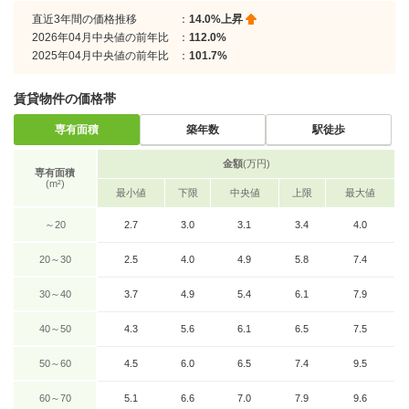
直近3年間の価格推移
：
14.0%上昇
2026年04月中央値の前年比
：
112.0%
2025年04月中央値の前年比
：
101.7%
賃貸物件の価格帯
専有面積
築年数
駅徒歩
金額
(万円)
専有面積
(m²)
最小値
下限
中央値
上限
最大値
～20
2.7
3.0
3.1
3.4
4.0
20～30
2.5
4.0
4.9
5.8
7.4
30～40
3.7
4.9
5.4
6.1
7.9
40～50
4.3
5.6
6.1
6.5
7.5
50～60
4.5
6.0
6.5
7.4
9.5
60～70
5.1
6.6
7.0
7.9
9.6