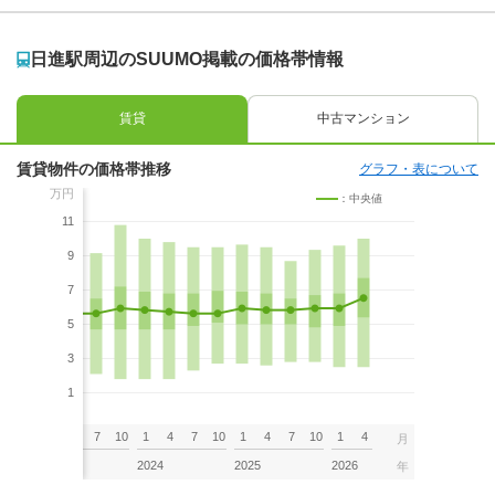
日進駅周辺のSUUMO掲載の価格帯情報
賃貸
中古マンション
賃貸物件の価格帯推移
グラフ・表について
万円
：中央値
11
9
7
5
3
1
7
10
1
4
7
10
1
4
7
10
1
4
7
10
1
4
月
2023
2024
2025
2026
年