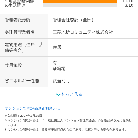
4.耐震診断関係
10/10
5.生活関連
-3/10
管理委託形態
管理会社委託（全部）
委託管理業者名
三菱地所コミュニティ株式会社
建物用途（住居、店
住居
舗等複合）
有
共用施設
駐輪場
省エネルギー性能
該当なし
もっと見る
マンション管理評価適正制度とは
有効期限：2027年2月28日
※マンション管理評価は、「一般社団法人 マンション管理業協会」の診断結果を元に提供し
ています。
※マンション管理評価は、診断実施日時点のものであり、現状と異なる場合があります。