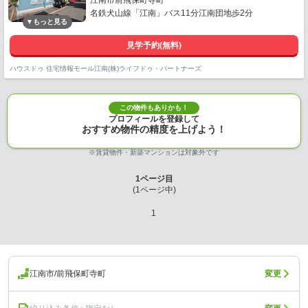
江南市前飛保町寺町
名鉄犬山線「江南」バス11分江南団地歩2分
見学予約(無料)
ハウスドゥ 住宅情報モール江南(株)ライフドゥ・パートナーズ
この物件もありかも！
プロフィールを登録して
おすすめ物件の精度を上げよう！
※賃貸物件・新築マンションは対象外です
1
ページ目
(
1
ページ中)
1
江南市/前飛保町寺町
変更