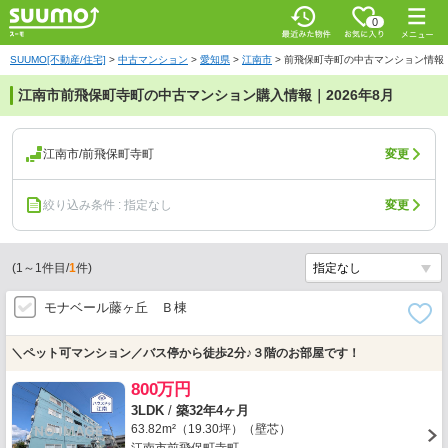
0
SUUMO[不動産/住宅]
>
中古マンション
>
愛知県
>
江南市
>
前飛保町寺町の中古マンション情報
江南市前飛保町寺町の中古マンション購入情報｜2026年8月
江南市/前飛保町寺町
変更
絞り込み条件 : 指定なし
変更
(
1
～
1
件目/
1
件)
モナベール藤ヶ丘 Ｂ棟
＼ペット可マンション／バス停から徒歩2分♪３階のお部屋です！
800万円
3LDK
/
築32年4ヶ月
63.82m²（19.30坪）（壁芯）