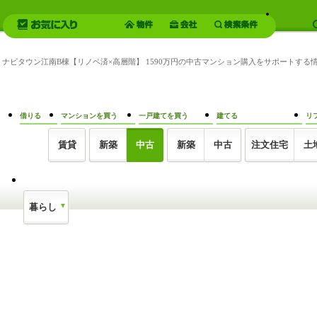
ンは、ナビタウン江南B棟【リノベ済×高層階】 1590万円の中古マンション購入をサポートす
借りる
マンションを買う
一戸建てを買う
建てる
リ
賃貸
新築
中古
新築
中古
注文住宅
土
暮らし