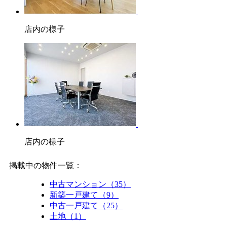
店内の様子
店内の様子
掲載中の物件一覧：
中古マンション（35）
新築一戸建て（9）
中古一戸建て（25）
土地（1）