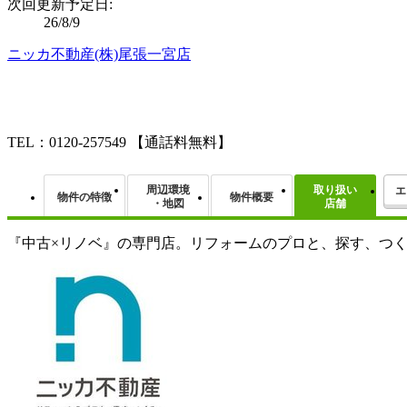
次回更新予定日:
26/8/9
ニッカ不動産(株)尾張一宮店
TEL：0120-257549
【通話料無料】
周辺環境
取り扱い
エ
物件の特徴
物件概要
・地図
店舗
『中古×リノベ』の専門店。リフォームのプロと、探す、つ