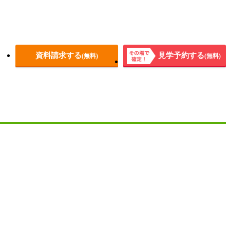
資料請求する
見学予約する
(無料)
(無料)
その場
で確
定！