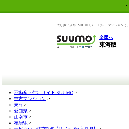
取り扱い店舗 | SUUMO(スーモ)中古マンショ
全国へ
東海版
不動産・住宅サイト SUUMO
>
中古マンション
>
東海
>
愛知県
>
江南市
>
布袋駅
>
ナビタウン江南B棟【リノベ済×高層階】
>