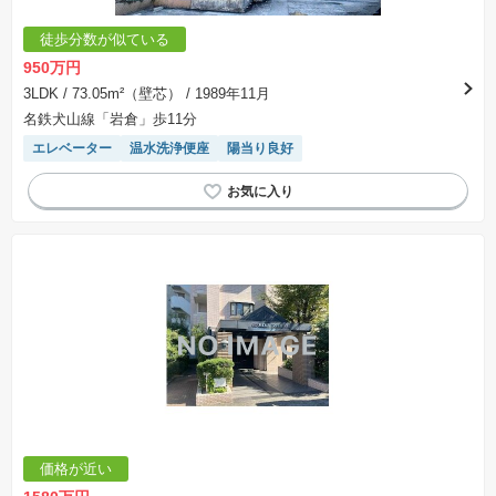
徒歩分数が似ている
950万円
3LDK
/ 73.05m²（壁芯）
/ 1989年11月
名鉄犬山線「岩倉」歩11分
エレベーター
温水洗浄便座
陽当り良好
価格が近い