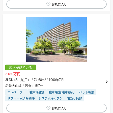
広さが似ている
2180万円
3LDK+S（納戸）
/ 74.68m²
/ 1990年7月
名鉄犬山線「岩倉」歩7分
エレベーター
駐車場空き
駐車場(普通車)あり
ペット相談
リフォーム済み物件
システムキッチン
陽当り良好