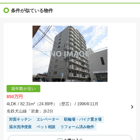
条件が似ている物件
築年数が近い
850万円
4LDK
/ 82.31m²（24.89坪）（壁芯）
/ 1996年11月
名鉄犬山線「岩倉」歩2分
対面キッチン
エレベーター
駐輪場・バイク置き場
温水洗浄便座
ペット相談
リフォーム済み物件
システムキッチン
陽当り良好