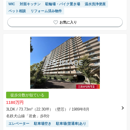
WIC
対面キッチン
駐輪場・バイク置き場
温水洗浄便座
ペット相談
リフォーム済み物件
徒歩分数が似ている
1180万円
3LDK
/ 73.73m²（22.30坪）（壁芯）
/ 1989年8月
名鉄犬山線「岩倉」歩8分
エレベーター
駐車場空き
駐車場(普通車)あり