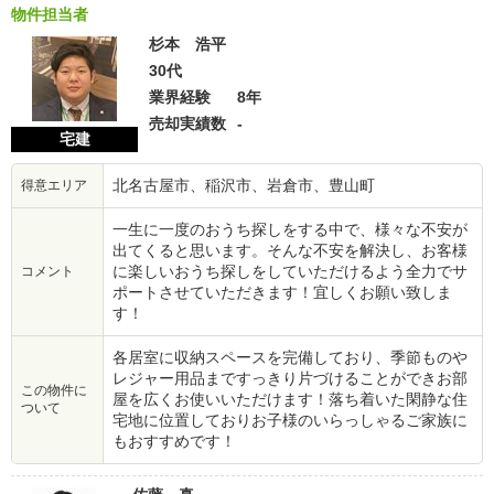
物件担当者
杉本 浩平
30代
業界経験
8年
売却実績数
-
宅建
北名古屋市、稲沢市、岩倉市、豊山町
得意エリア
一生に一度のおうち探しをする中で、様々な不安が
出てくると思います。そんな不安を解決し、お客様
に楽しいおうち探しをしていただけるよう全力でサ
コメント
ポートさせていただきます！宜しくお願い致しま
す！
各居室に収納スペースを完備しており、季節ものや
レジャー用品まですっきり片づけることができお部
この物件に
屋を広くお使いいただけます！落ち着いた閑静な住
ついて
宅地に位置しておりお子様のいらっしゃるご家族に
もおすすめです！