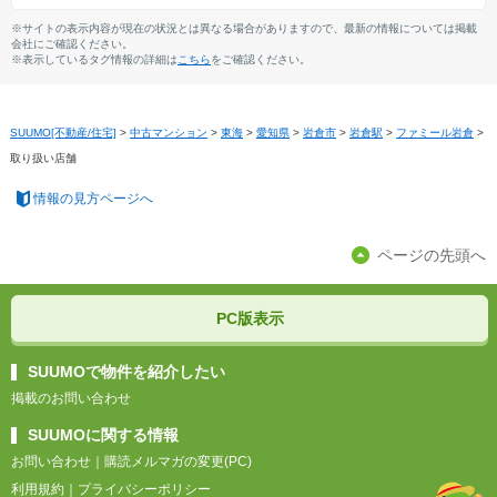
※サイトの表示内容が現在の状況とは異なる場合がありますので、最新の情報については掲載
会社にご確認ください。
※表示しているタグ情報の詳細は
こちら
をご確認ください。
SUUMO[不動産/住宅]
>
中古マンション
>
東海
>
愛知県
>
岩倉市
>
岩倉駅
>
ファミール岩倉
>
取り扱い店舗
情報の見方ページへ
ページの先頭へ
PC版表示
SUUMOで物件を紹介したい
掲載のお問い合わせ
SUUMOに関する情報
お問い合わせ
｜
購読メルマガの変更(PC)
利用規約
｜
プライバシーポリシー