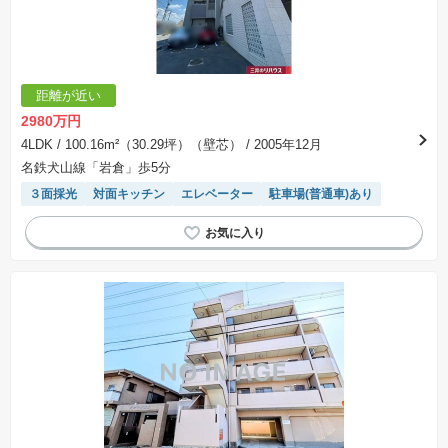
距離が近い
2980万円
4LDK
/ 100.16m²（30.29坪）（壁芯）
/ 2005年12月
名鉄犬山線「岩倉」歩5分
３面採光
対面キッチン
エレベーター
駐車場(普通車)あり