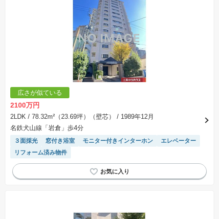
の一例であって、プランの採用可否は任意です。
※土地（建築条件なし）で「建物プラン例」が表記してある時、そのプラン例は特定の建築請
負会社によるもので、当該建築請負会社以外で建てた場合、同様のものが同価格で建てられる
とは限りません。また建築請負会社を特定するものではありません。
※建築条件付き土地とは、その土地に建築する建物の建築請負契約が、一定期間内に成立する
ことを条件として売買される土地のことをいいます。建築請負契約成立に向けて設計プランを
協議するため、土地購入者が自己の希望する建物の設計協議をするために必要な相当の期間の
交渉期間が設定され、その期間内で希望を満たすプランが実現できたかどうかにより結論を出
します。なお、この期間は概ね3ヶ月程度とされています。納得のいくプランが出来ず、建築請
負契約が成立しない場合、土地売買契約は白紙に戻り、土地契約にかかった代金（土地代金、
手付金など）は名目のいかんに関わらず、全て返却されます。
※課税対象物件の「価格」や「費用等」は消費税込みの「総額表示」で統一しています。
※「本体価格」とは、課税対象物件においては「消費税を除いた建物価格」と「土地価格」の
広さが似ている
合計額を指します。
※課税対象物件は消費税込みの総額表示のため、不動産広告の販売価格には本体価格の金額は
2100万円
表示されておりません。
※取引にかかる費用：物件の契約手続き、決済、引き渡し時にかかる費用を表示しています。
2LDK
/ 78.32m²（23.69坪）（壁芯）
/ 1989年12月
不動産会社によって表記有無が異なるため、ご自身で十分な確認をしていただくようにお願い
名鉄犬山線「岩倉」歩4分
いたします。
※掲載の省エネ性能ラベル内の物件・住棟・号室名称については最新のものに変更されている
３面採光
窓付き浴室
モニター付きインターホン
エレベーター
場合があります。
リフォーム済み物件