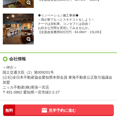
◆リノベーション施工事例◆
～我が家でもっとスキナコトをしよう～
テーマは自転車。コンセプトは自由！
お好きな空間を実現してみませんか。
【全面改装費用920万円・64.08m²・1SLDK】
会社情報
＜仲介＞
国土交通大臣（2）第009201号
(公社)全日本不動産協会愛知県本部会員 東海不動産公正取引協議会
加盟
ニッカ不動産(株)尾張一宮店
〒491-0862 愛知県一宮市緑2-2-27
無料
見学予約に進む