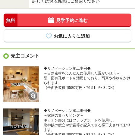
詳しくは現地係員にご相談ください
無料
見学予約に進む
売主コメント
◆リノベーション施工事例◆
～自然素材をふんだんに使用した温かいLDK～
壁一面有孔ボードを活用しており、写真や小物をかけ
られます。
【全面改装費用580万円・76.51m²・3LDK】
◆リノベーション施工事例◆
～家族の集うリビング～
キッチン部分にはブラックボードを使用し、
晩御飯の献立や伝言等が記入できる様工夫されており
ます。
【全面改装費用800万円・82.72m²・3LDK】