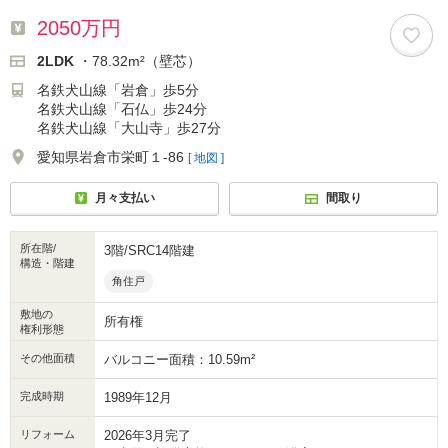
2050万円
2LDK
・78.32m²（壁芯）
名鉄犬山線「岩倉」歩5分
名鉄犬山線「石仏」歩24分
名鉄犬山線「大山寺」歩27分
愛知県岩倉市栄町１-86
[ 地図 ]
月々支払い
間取り
所在階/
3階/SRC14階建
構造・階建
角住戸
敷地の
所有権
権利形態
その他面積
バルコニー面積：10.59m²
完成時期
1989年12月
リフォーム
2026年3月完了