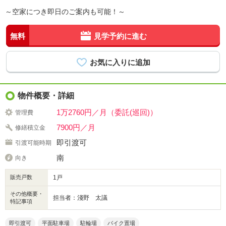
～空家につき即日のご案内も可能！～
無料
見学予約に進む
物件概要・詳細
1万2760円／月（委託(巡回)）
管理費
7900円／月
修繕積立金
即引渡可
引渡可能時期
南
向き
販売戸数
1戸
その他概要・
担当者：淺野 太議
特記事項
即引渡可
平面駐車場
駐輪場
バイク置場