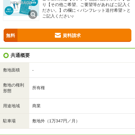
り【その他ご希望、ご要望等があればご記入く
ださい。】の欄に＜パンフレット送付希望＞と
ご記入ください♪
無料
資料請求
共通概要
敷地面積
-
敷地の権利
所有権
形態
用途地域
商業
駐車場
敷地外（1万347円／月）