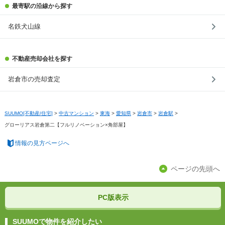
最寄駅の沿線から探す
名鉄犬山線
不動産売却会社を探す
岩倉市の売却査定
SUUMO[不動産/住宅]
>
中古マンション
>
東海
>
愛知県
>
岩倉市
>
岩倉駅
>
グローリアス岩倉第二【フルリノベーション×角部屋】
情報の見方ページへ
ページの先頭へ
PC版表示
SUUMOで物件を紹介したい