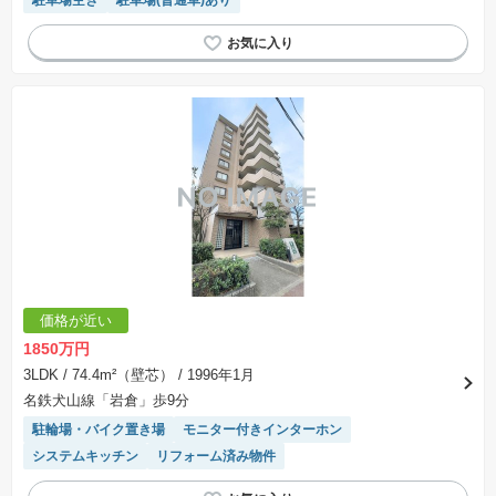
駐車場空き
駐車場(普通車)あり
価格が近い
1850万円
3LDK
/ 74.4m²（壁芯）
/ 1996年1月
名鉄犬山線「岩倉」歩9分
駐輪場・バイク置き場
モニター付きインターホン
システムキッチン
リフォーム済み物件