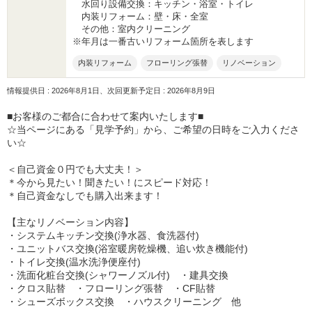
水回り設備交換：キッチン・浴室・トイレ
内装リフォーム：壁・床・全室
その他：室内クリーニング
※年月は一番古いリフォーム箇所を表します
内装リフォーム
フローリング張替
リノベーション
情報提供日 : 2026年8月1日、次回更新予定日 : 2026年8月9日
■お客様のご都合に合わせて案内いたします■
☆当ページにある「見学予約」から、ご希望の日時をご入力くださ
い☆
＜自己資金０円でも大丈夫！＞
＊今から見たい！聞きたい！にスピード対応！
＊自己資金なしでも購入出来ます！
【主なリノベーション内容】
・システムキッチン交換(浄水器、食洗器付)
・ユニットバス交換(浴室暖房乾燥機、追い炊き機能付)
・トイレ交換(温水洗浄便座付)
・洗面化粧台交換(シャワーノズル付) ・建具交換
・クロス貼替 ・フローリング張替 ・CF貼替
・シューズボックス交換 ・ハウスクリーニング 他