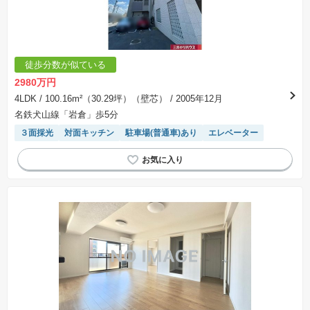
徒歩分数が似ている
2980万円
4LDK
/ 100.16m²（30.29坪）（壁芯）
/ 2005年12月
名鉄犬山線「岩倉」歩5分
３面採光
対面キッチン
駐車場(普通車)あり
エレベーター