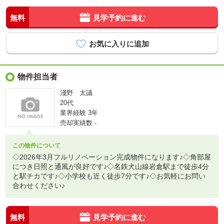
無料
見学予約に進む
物件担当者
淺野 太議
20代
業界経験
3年
売却実績数
-
この物件について
◇2026年3月フルリノベーション完成物件になります♪◇角部屋
につき日照と通風が良好です♪◇名鉄犬山線岩倉駅まで徒歩4分
と駅チカです♪◇小学校も近く徒歩7分です♪◇お気軽にお問い
合わせください♪
無料
見学予約に進む