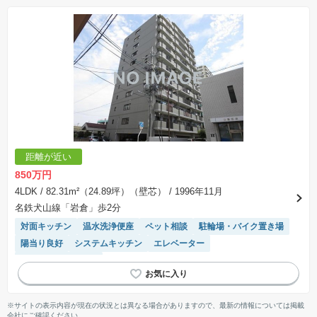
距離が近い
850万円
4LDK
/ 82.31m²（24.89坪）（壁芯）
/ 1996年11月
名鉄犬山線「岩倉」歩2分
対面キッチン
温水洗浄便座
ペット相談
駐輪場・バイク置き場
陽当り良好
システムキッチン
エレベーター
リフォーム済み物件
※サイトの表示内容が現在の状況とは異なる場合がありますので、最新の情報については掲載
会社にご確認ください。