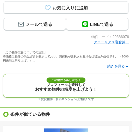
メールで送る
LINEで送る
物件コード：20386078
グローリアス岩倉第二
【この物件広告についての注釈】
※価格は物件の代金総額を表示しており、消費税が課税される場合は税込み価格です。 （1000
円未満は切り上げ。）
※写真に写っている、またはパース（絵）や間取り図に描かれている家具や車などは、特にコ
メントがない場合、販売価格に含まれません。
※敷地権利が定期借地権のものは価格に権利金を含みます。
※建築条件付き土地価格には、建物価格は含まれません。
この物件もありかも！
※物件情報は、原則として情報提供日の２日前に最終確認した情報です。
プロフィールを登録して
※完成予想図はいずれも外構、植栽、外観等実際のものとは多少異なることがあります。
おすすめ物件の精度を上げよう！
※モデルルーム・モデルハウス・展示場・ショールームの画像の場合、今回販売の物件と異な
る場合があります。
※ＣＧ合成の画像の場合、実際とは多少異なる場合があります。
※賃貸物件・新築マンションは対象外です
※物件特徴：販売戸数が複数の物件は、全ての住戸に該当しない項目もあります。
※完成後１年以上を経過した未入居物件が掲載される場合があります。ご了承ください。
※新着：物件情報が「SUUMO」に掲載された日から１週間表示されます。
条件が似ている物件
※価格更新：物件価格が変更された日から１週間表示されます。
※販売予定物件はすべて、販売開始するまで契約または予約の申込みはできません。
※購入の前には物件内容や契約条件についてご自身で十分な確認をしていただくようにお願い
いたします。
※建築条件土地の情報内に掲載されている、建物プラン例は、土地購入者の設計プランの参考