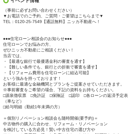
イベント情報
（事前に必ずお問い合わせください）
▼お電話でのご予約、ご質問・ご要望はこちらまで▼
TEL：0120-25-7549【通話無料】ニッカ不動産へ！
●●●住宅ローン相談会のお知らせ●●●
住宅ローンでお悩みの方、
ぜひニッカ不動産にご相談ください！
当店では、
・【最適な銀行で最優遇金利の審査を通す】
・【難しい条件でも、銀行との折衝で審査を通す】
・【リフォーム費用を住宅ローンに組込可能】
という強みを持っております！
お客様に最適な金融機関とプランをご提案させていただきます。
※事前審査をご希望の場合、下記の資料をお持ちください。
□源泉徴収票 □免許証 □保険証 □認印 □各ローンの返済予定表
（車など）
□給与明細（勤続1年未満の方）
＝個別リノベーション相談会も随時開催(要予約)＝
中古物件の購入に合わせ、リフォーム・リノベーション
を検討している方必見！賢い中古住宅の選び方や