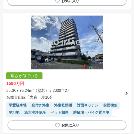
広さが似ている
1590万円
3LDK
/ 76.24m²（壁芯）
/ 2000年2月
名鉄犬山線「岩倉」歩10分
平置駐車場
窓付き浴室
浴室乾燥機
対面キッチン
前面棟無
平坦地
温水洗浄便座
ペット相談
駐輪場・バイク置き場
閑静な住宅地
モニター付きインターホン
駐車場(普通車)あり
陽当り良好
システムキッチン
エレベーター