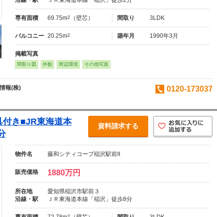
専有面積
69.75m
2
（壁芯）
間取り
3LDK
バルコニー
20.25m
2
築年月
1990年3月
掲載写真
間取り図
外観
周辺環境
その他写真
報(株)
0120-173037
具付き■JR東海道本
資料請求する
分
物件名
藤和シティコープ稲沢駅前II
販売価格
1880万円
所在地
愛知県稲沢市駅前３
沿線・駅
ＪＲ東海道本線「稲沢」徒歩8分
専有面積
72.78m
2
（壁芯）
間取り
3LDK