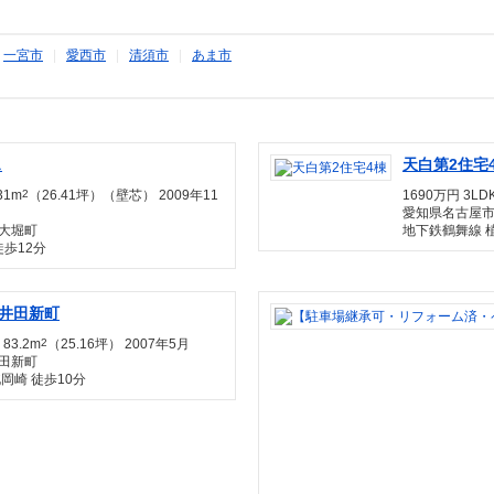
|
一宮市
|
愛西市
|
清須市
|
あま市
ス
天白第2住宅
31m
2
（26.41坪）（壁芯） 2009年11
1690万円 3LDK
愛知県名古屋市
大堀町
地下鉄鶴舞線 植
徒歩12分
井田新町
 83.2m
2
（25.16坪） 2007年5月
田新町
岡崎 徒歩10分