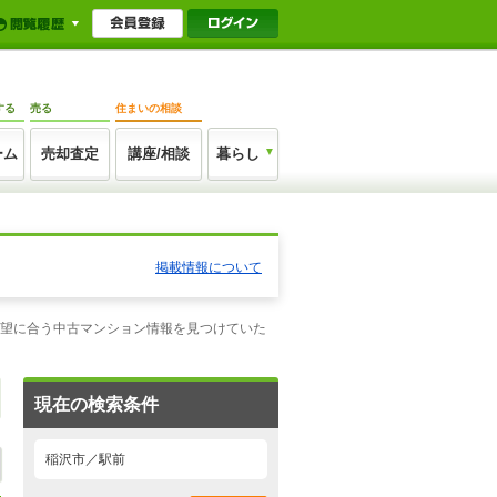
する
売る
住まいの相談
ーム
売却査定
講座/相談
暮らし
掲載情報について
希望に合う中古マンション情報を見つけていた
現在の検索条件
稲沢市／駅前