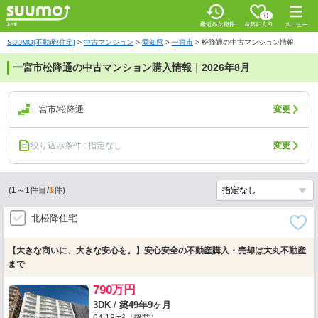
0
SUUMO[不動産/住宅]
>
中古マンション
>
愛知県
>
一宮市
>
松降通の中古マンション情報
一宮市松降通の中古マンション購入情報｜2026年8月
一宮市/松降通
変更
絞り込み条件 : 指定なし
変更
(
1
～
1
件目/
1
件)
北松降住宅
【大きな商いに、大きな安心を。】安心安全の不動産購入・売却は大丸不動産
まで
790万円
3DK
/
築49年9ヶ月