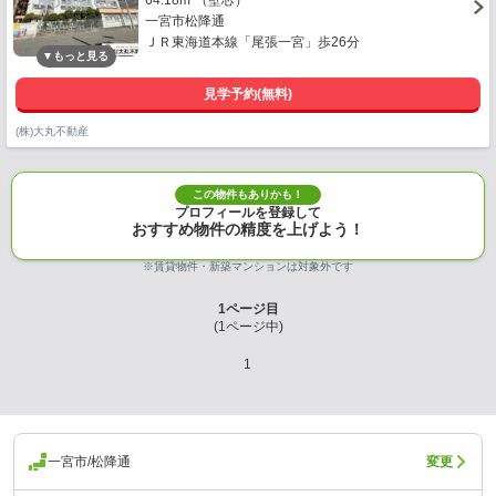
64.18m²（壁芯）
一宮市松降通
ＪＲ東海道本線「尾張一宮」歩26分
見学予約(無料)
(株)大丸不動産
この物件もありかも！
プロフィールを登録して
おすすめ物件の精度を上げよう！
※賃貸物件・新築マンションは対象外です
1
ページ目
(
1
ページ中)
1
一宮市/松降通
変更