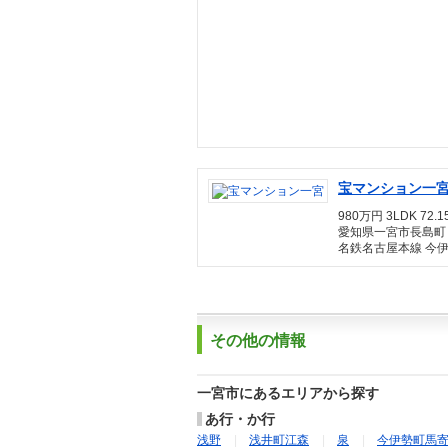
宝マンション一
980万円 3LDK 72.1
愛知県一宮市長島町
名鉄名古屋本線 今伊
その他の情報
一宮市にあるエリアから探す
あ行・か行
浅野
浅井町江森
泉
今伊勢町馬