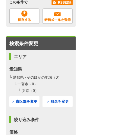
この条件で
検索条件変更
エリア
愛知県
└ 愛知県 - そのほかの地域（0）
└ 一宮市（0）
└ 文京（0）
市区郡を変更
町名を変更
絞り込み条件
価格