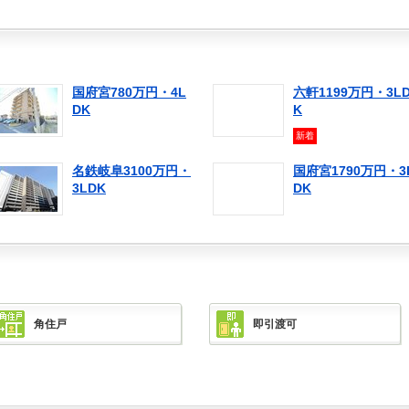
国府宮780万円・4L
六軒1199万円・3L
DK
K
新着
名鉄岐阜3100万円・
国府宮1790万円・3
3LDK
DK
角住戸
即引渡可