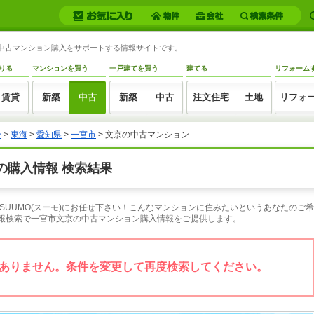
の中古マンション購入をサポートする情報サイトです。
りる
マンションを買う
一戸建てを買う
建てる
リフォーム
賃貸
新築
中古
新築
中古
注文住宅
土地
リフォ
ン
>
東海
>
愛知県
>
一宮市
> 文京の中古マンション
の購入情報 検索結果
SUUMO(スーモ)にお任せ下さい！こんなマンションに住みたいというあなたのご
情報検索で一宮市文京の中古マンション購入情報をご提供します。
ありません。条件を変更して再度検索してください。