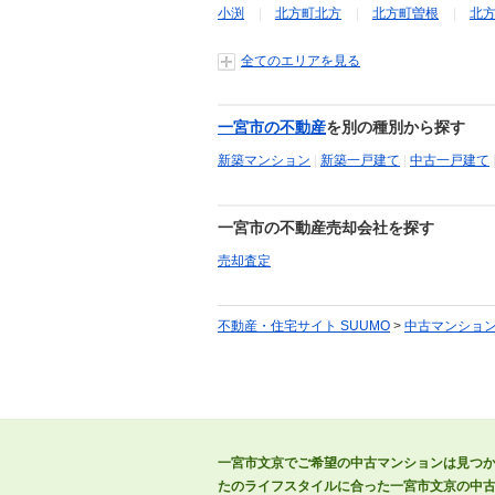
小渕
北方町北方
北方町曽根
北
全てのエリアを見る
一宮市の不動産
を別の種別から探す
新築マンション
|
新築一戸建て
|
中古一戸建て
一宮市の不動産売却会社を探す
売却査定
不動産・住宅サイト SUUMO
>
中古マンショ
一宮市文京でご希望の中古マンションは見つ
たのライフスタイルに合った一宮市文京の中