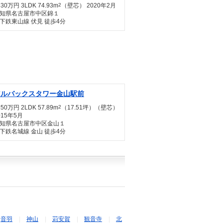
630万円 3LDK 74.93m
2
（壁芯） 2020年2月
知県名古屋市中区錦１
下鉄東山線 伏見 徒歩4分
アルバックスタワー金山駅前
150万円 2LDK 57.89m
2
（17.51坪）（壁芯）
015年5月
知県名古屋市中区金山１
下鉄名城線 金山 徒歩4分
音羽
神山
苅安賀
観音寺
北