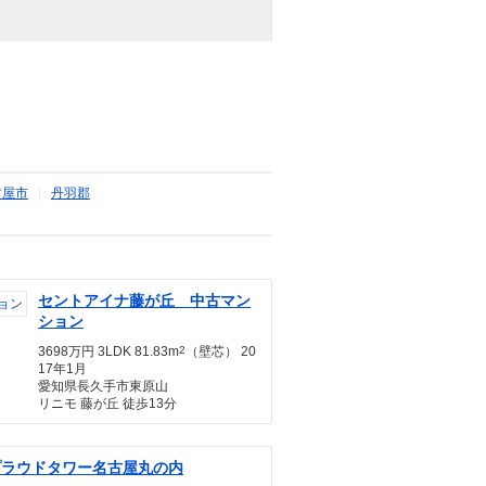
古屋市
|
丹羽郡
セントアイナ藤が丘 中古マン
ション
3698万円 3LDK 81.83m
2
（壁芯） 20
17年1月
愛知県長久手市東原山
リニモ 藤が丘 徒歩13分
プラウドタワー名古屋丸の内