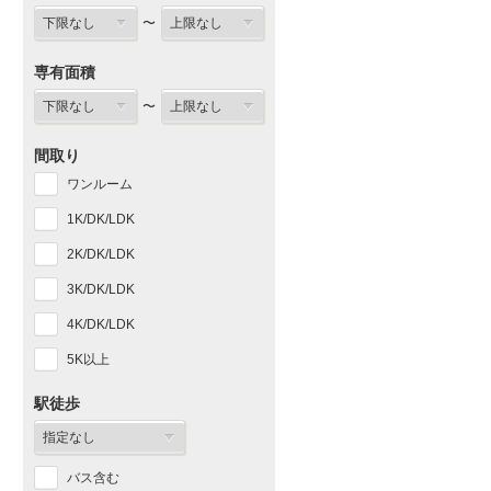
〜
専有面積
〜
間取り
ワンルーム
1K/DK/LDK
2K/DK/LDK
3K/DK/LDK
4K/DK/LDK
5K以上
駅徒歩
バス含む