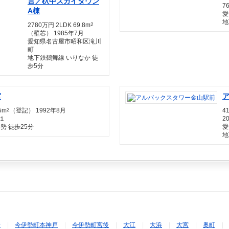
言／杁中スカイタウン
7
A棟
愛
地
2780万円 2LDK 69.8m
2
（壁芯） 1985年7月
愛知県名古屋市昭和区滝川
町
地下鉄鶴舞線 いりなか 徒
歩5分
宮
5m
2
（登記） 1992年8月
4
１
2
勢 徒歩25分
愛
地
寄
今伊勢町本神戸
今伊勢町宮後
大江
大浜
大宮
奥町