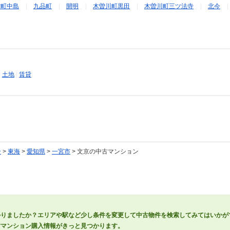
方町中島
九品町
開明
木曽川町黒田
木曽川町三ツ法寺
北今
|
土地
|
賃貸
ン
>
東海
>
愛知県
>
一宮市
> 文京の中古マンション
かりましたか？エリアや駅など少し条件を変更して中古物件を検索してみてはいかが
古マンション購入情報がきっと見つかります。