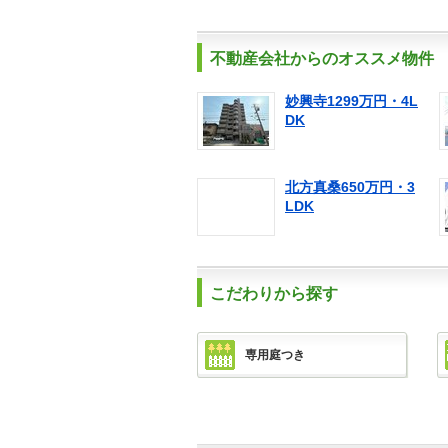
不動産会社からのオススメ物件
妙興寺1299万円・4L
DK
北方真桑650万円・3
LDK
こだわりから探す
専用庭つき