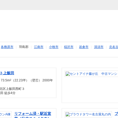
|
各務原市
|
羽島郡
|
江南市
|
小牧市
|
稲沢市
|
岩倉市
|
清須市
|
北名
ト上飯田
 73.5m
2
（22.23坪）（壁芯） 2000年
北区上飯田西町３
田 徒歩4分
リフォーム済・駅近宣