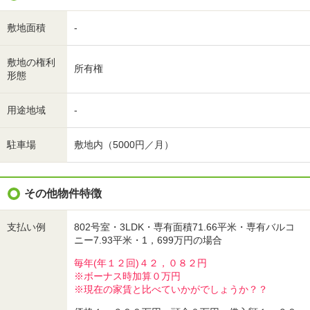
敷地面積
-
敷地の権利
所有権
形態
用途地域
-
駐車場
敷地内（5000円／月）
その他物件特徴
支払い例
802号室・3LDK・専有面積71.66平米・専有バルコ
ニー7.93平米・1，699万円の場合
毎年(年１２回)４２，０８２円
※ボーナス時加算０万円
※現在の家賃と比べていかがでしょうか？？