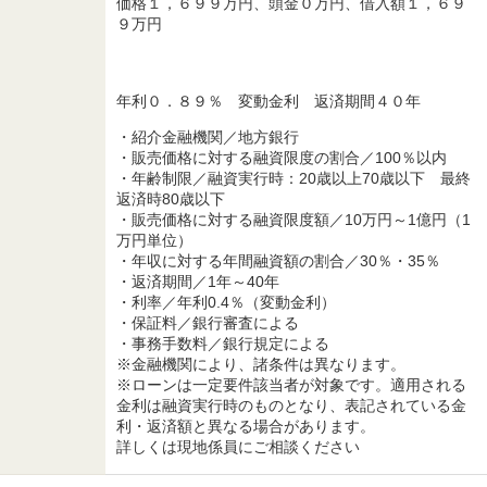
価格１，６９９万円、頭金０万円、借入額１，６９
９万円
年利０．８９％ 変動金利 返済期間４０年
・紹介金融機関／地方銀行
・販売価格に対する融資限度の割合／100％以内
・年齢制限／融資実行時：20歳以上70歳以下 最終
返済時80歳以下
・販売価格に対する融資限度額／10万円～1億円（1
万円単位）
・年収に対する年間融資額の割合／30％・35％
・返済期間／1年～40年
・利率／年利0.4％（変動金利）
・保証料／銀行審査による
・事務手数料／銀行規定による
※金融機関により、諸条件は異なります。
※ローンは一定要件該当者が対象です。適用される
金利は融資実行時のものとなり、表記されている金
利・返済額と異なる場合があります。
詳しくは現地係員にご相談ください