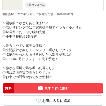
内装リフォーム
情報提供日 : 2026年8月4日、次回更新予定日 : 2026年8月12日
＼開放的でゆとりある住まい／
◎広いリビングではご家族様全員でくつろぐゆとり☆
◎全居室にたっぷり収納完備！
◎小中学校徒歩5分圏内！
＼暮らしやすい充実な仕様／
◎空間設計が楽しくインテリア選びもワクワク♪
◎収納がたっぷりあり片付いたお部屋が実現☆
◎2026年3月にリフォーム完了予定！
＼静かな環境で落ち着いた暮らし／
◎周辺環境充実で暮らしやすい♪
◎お車での通勤やおでかけ便利☆
無料
見学予約に進む