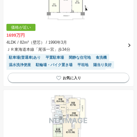
交渉期間が設定され、その期間内で希望を満たすプランが実現できたかどうかにより結論を出
します。なお、この期間は概ね3ヶ月程度とされています。納得のいくプランが出来ず、建築請
負契約が成立しない場合、土地売買契約は白紙に戻り、土地契約にかかった代金（土地代金、
手付金など）は名目のいかんに関わらず、全て返却されます。
※課税対象物件の「価格」や「費用等」は消費税込みの「総額表示」で統一しています。
※「本体価格」とは、課税対象物件においては「消費税を除いた建物価格」と「土地価格」の
価格が近い
合計額を指します。
※課税対象物件は消費税込みの総額表示のため、不動産広告の販売価格には本体価格の金額は
1699万円
表示されておりません。
※取引にかかる費用：物件の契約手続き、決済、引き渡し時にかかる費用を表示しています。
4LDK
/ 82m²（壁芯）
/ 1990年3月
不動産会社によって表記有無が異なるため、ご自身で十分な確認をしていただくようにお願い
ＪＲ東海道本線「尾張一宮」歩34分
いたします。
※掲載の省エネ性能ラベル内の物件・住棟・号室名称については最新のものに変更されている
駐車場(普通車)あり
平置駐車場
閑静な住宅地
食洗機
場合があります。
温水洗浄便座
駐輪場・バイク置き場
平坦地
陽当り良好
エレベーター
リフォーム済み物件
システムキッチン