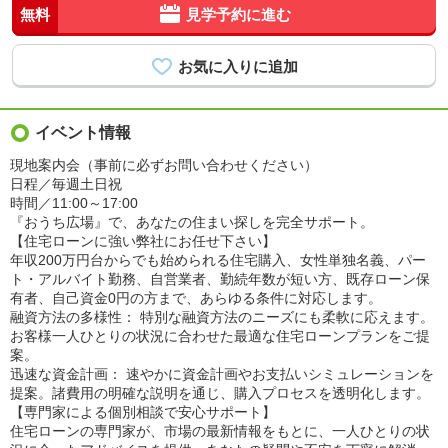
無料
見学予約に進む
イベント情報
現地案内会（事前に必ずお問い合わせください）
日程／毎週土日祝
時間／11:00～17:00
『おうち広場』で、あなたの住まい探しを完全サポート。
【住宅ローンに強い弊社にお任せ下さい】
年収200万円台からでも始められる住宅購入、女性単独名義、パー
ト・アルバイト勤務、自営業者、勤続年数が短い方、既存ローン保
有者、自己資金0円の方まで、あらゆる条件に対応します。
融資方法の多様性： 特別な融資方法のニーズにも柔軟に応えます。
お客様一人ひとりの状況に合わせた最適な住宅ローンプランをご提
案。
迅速な資金計画： 速やかに資金計画やお支払いシミュレーションを
提案。諸費用の明確な説明を通じ、購入プロセスを透明化します。
【専門家による個別相談で安心サポート】
住宅ローンの専門家が、市場の最新情報をもとに、一人ひとりの状