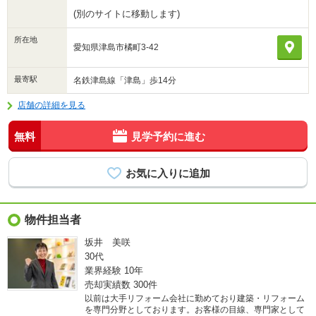
(別のサイトに移動します)
所在地
愛知県津島市橘町3-42
最寄駅
名鉄津島線「津島」歩14分
店舗の詳細を見る
無料
見学予約に進む
物件担当者
坂井 美咲
30代
業界経験
10年
売却実績数
300件
以前は大手リフォーム会社に勤めており建築・リフォーム
を専門分野としております。お客様の目線、専門家として