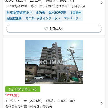
3LDK
/ 72.15m²（21.82坪）（壁芯）
/ 1992年7月
ＪＲ東海道本線「尾張一宮」バス10分西島町一丁目歩2分
駐車場(普通車)あり
食洗機
温水洗浄便座
３面採光
浴室乾燥機
モニター付きインターホン
エレベーター
リフォーム済み物件
システムキッチン
徒歩分数が似ている
1299万円
4LDK
/ 87.16m²（26.36坪）（壁芯）
/ 2002年10月
名鉄名古屋本線「妙興寺」歩35分