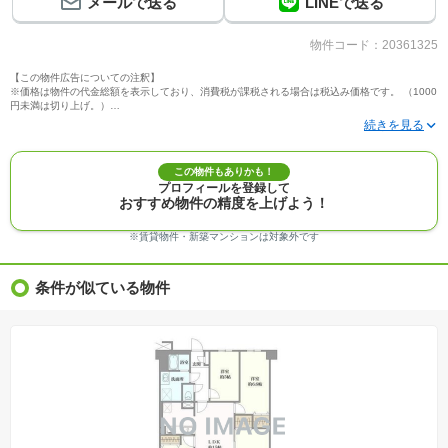
メールで送る
LINEで送る
物件コード：20361325
【この物件広告についての注釈】
※価格は物件の代金総額を表示しており、消費税が課税される場合は税込み価格です。 （1000
円未満は切り上げ。）
※写真に写っている、またはパース（絵）や間取り図に描かれている家具や車などは、特にコ
メントがない場合、販売価格に含まれません。
※敷地権利が定期借地権のものは価格に権利金を含みます。
※建築条件付き土地価格には、建物価格は含まれません。
この物件もありかも！
※物件情報は、原則として情報提供日の２日前に最終確認した情報です。
プロフィールを登録して
※完成予想図はいずれも外構、植栽、外観等実際のものとは多少異なることがあります。
おすすめ物件の精度を上げよう！
※モデルルーム・モデルハウス・展示場・ショールームの画像の場合、今回販売の物件と異な
る場合があります。
※ＣＧ合成の画像の場合、実際とは多少異なる場合があります。
※賃貸物件・新築マンションは対象外です
※物件特徴：販売戸数が複数の物件は、全ての住戸に該当しない項目もあります。
※完成後１年以上を経過した未入居物件が掲載される場合があります。ご了承ください。
※新着：物件情報が「SUUMO」に掲載された日から１週間表示されます。
条件が似ている物件
※価格更新：物件価格が変更された日から１週間表示されます。
※販売予定物件はすべて、販売開始するまで契約または予約の申込みはできません。
※購入の前には物件内容や契約条件についてご自身で十分な確認をしていただくようにお願い
いたします。
※建築条件土地の情報内に掲載されている、建物プラン例は、土地購入者の設計プランの参考
の一例であって、プランの採用可否は任意です。
※土地（建築条件なし）で「建物プラン例」が表記してある時、そのプラン例は特定の建築請
負会社によるもので、当該建築請負会社以外で建てた場合、同様のものが同価格で建てられる
とは限りません。また建築請負会社を特定するものではありません。
※建築条件付き土地とは、その土地に建築する建物の建築請負契約が、一定期間内に成立する
ことを条件として売買される土地のことをいいます。建築請負契約成立に向けて設計プランを
協議するため、土地購入者が自己の希望する建物の設計協議をするために必要な相当の期間の