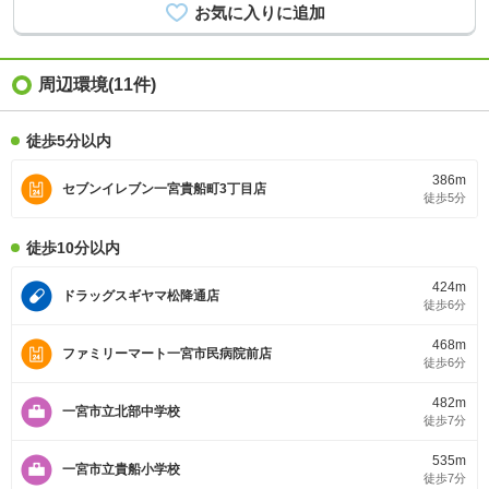
周辺環境(11件)
徒歩5分以内
386m
セブンイレブン一宮貴船町3丁目店
徒歩5分
徒歩10分以内
424m
ドラッグスギヤマ松降通店
徒歩6分
468m
ファミリーマート一宮市民病院前店
徒歩6分
482m
一宮市立北部中学校
徒歩7分
535m
一宮市立貴船小学校
徒歩7分