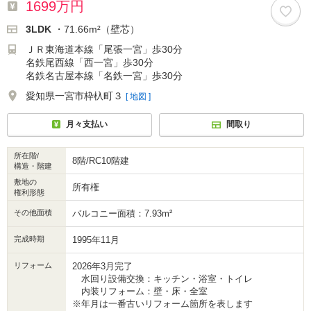
1699万円
3LDK
・71.66m²（壁芯）
ＪＲ東海道本線「尾張一宮」歩30分
名鉄尾西線「西一宮」歩30分
名鉄名古屋本線「名鉄一宮」歩30分
愛知県一宮市枠杁町３
[ 地図 ]
月々支払い
間取り
所在階/
8階/RC10階建
構造・階建
敷地の
所有権
権利形態
その他面積
バルコニー面積：7.93m²
完成時期
1995年11月
リフォーム
2026年3月完了
水回り設備交換：キッチン・浴室・トイレ
内装リフォーム：壁・床・全室
※年月は一番古いリフォーム箇所を表します