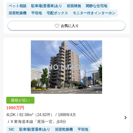
ペット相談
駐車場(普通車)あり
前面棟無
閑静な住宅地
浴室乾燥機
平坦地
宅配ボックス
モニター付きインターホン
陽当り良好
エレベーター
駐車場空き
システムキッチン
価格が近い
1990万円
4LDK
/ 82.08m²（24.82坪）
/ 1998年4月
ＪＲ東海道本線「尾張一宮」歩8分
SIC
駐車場(普通車)あり
浴室乾燥機
平坦地