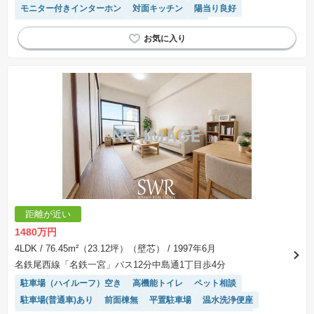
モニター付きインターホン
対面キッチン
陽当り良好
エレベーター
駐車場空き
システムキッチン
距離が近い
1480万円
4LDK
/ 76.45m²（23.12坪）（壁芯）
/ 1997年6月
名鉄尾西線「名鉄一宮」バス12分中島通1丁目歩4分
駐車場（ハイルーフ）空き
高機能トイレ
ペット相談
駐車場(普通車)あり
前面棟無
平置駐車場
温水洗浄便座