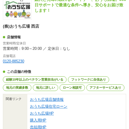
日サポートで最適な条件へ導き、安心をお届け致
します！
(株)おうち広場 西店
店舗情報
営業時間/定休日
営業時間：9:00～20:00 ／ 定休日：なし
店舗電話
0120-885230
この店舗の特徴
経験10年以上のベテラン営業担当がいる
フットワークに自信あり
地元の実績多数
地元に詳しい
ローン相談可
アフターサービスあり
関連リンク
おうち広場店舗情報
おうち広場住宅ローン
おうち広場HP
購入用HP
売却用HP