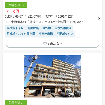
距離が近い
1299万円
3LDK
/ 69.67m²（21.07坪）（壁芯）
/ 1991年12月
ＪＲ東海道本線「尾張一宮」バス12分中島通一丁目歩6分
高機能トイレ
前面棟無
食洗機
温水洗浄便座
駐輪場・バイク置き場
浴室乾燥機
宅配ボックス
モニター付きインターホン
対面キッチン
陽当り良好
エレベーター
リフォーム済み物件
システムキッチン
距離が近い