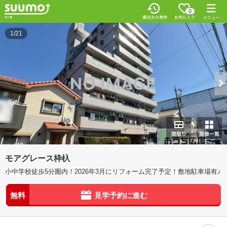
0
1/21
モアグレース枠杁
小中学校徒歩5分圏内！2026年3月にリフォーム完了予定！敷地駐車場有♪
無料
見学予約に進む