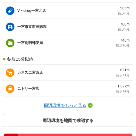
585m
V・drug一宮北店
徒歩8分
708m
一宮市立市民病院
徒歩9分
746m
一宮別明郵便局
徒歩10分
徒歩15分以内
821m
カネスエ宮西店
徒歩11分
1.07km
ニトリ一宮店
徒歩14分
周辺環境をもっと見る
周辺環境を地図で確認する