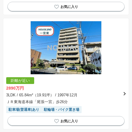
駐輪場・バイク置き場
３面採光
平坦地
宅配ボックス
モニター付きインターホン
対面キッチン
陽当り良好
エレベーター
リフォーム済み物件
システムキッチン
距離が近い
2890万円
3LDK
/ 65.84m²（19.91坪）
/ 1997年12月
ＪＲ東海道本線「尾張一宮」歩26分
駐車場(普通車)あり
駐輪場・バイク置き場