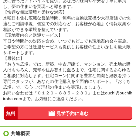
況に合ったアドバイスを提供。あなたの疑問や不安を丁寧に解消
し、夢の住まいを実現へと導きます。
【快適な相談環境と柔軟な対応】
水曜日も含む広範な営業時間、無料の自動販売機や大型店舗での快
適なご相談環境、個室での対応など、お客様が心地よく情報収集や
相談ができる環境を整えています。
【現地案内会と送迎サービス】
平日や時間外の対応を含め、いつでもどこでも現地案内会を実施。
ご希望の方には送迎サービスも提供しお客様の住まい探しを最大限
サポートします。
【最後に】
『おうち広場』では、新築、中古戸建て、マンション、売土地の購
入はもちろん、売却や住み替えに至るまで、住宅に関するあらゆる
ご相談に対応します。住宅ローンに関する豊富な知識と経験を持つ
専門スタッフが、あなたの住宅購入を全面的にサポート。『おうち
広場』で、安心して理想の住まいを実現しましょう。
お問い合わせは『０１２０－８８５－２３０』またはouchi@ouchih
iroba.comまで。お気軽にご連絡ください。
無料
見学予約に進む
共通概要