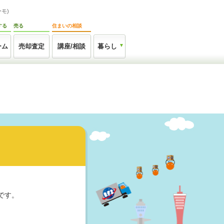
モ)
する
売る
住まいの相談
ーム
売却査定
講座/相談
暮らし
です。