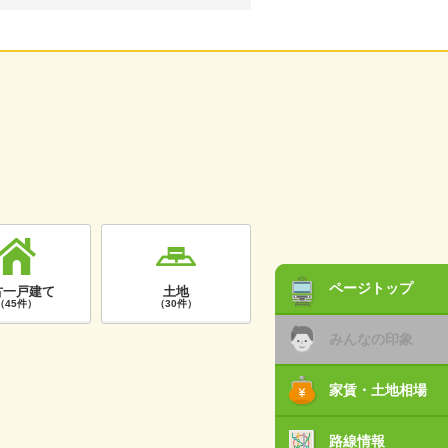
ページトップ
古一戸建て
土地
（45件）
（30件）
みんなの印象
家賃・土地相場
路線情報