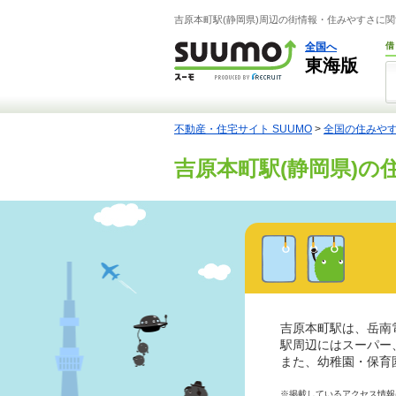
吉原本町駅(静岡県)周辺の街情報・住みやすさに関
全国へ
借
東海版
不動産・住宅サイト SUUMO
>
全国の住みや
吉原本町駅(静岡県)の
吉原本町駅は、岳南
駅周辺にはスーパー
また、幼稚園・保育
※掲載しているアクセス情報は