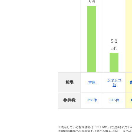
万円
5.0
万円
ジヤトコ
相場
吉原
前
物件数
258件
815件
※表示している相場価格は「SUUMO」に登録されて
※掲載中物件の平均金額とは異なる場合があり、その正