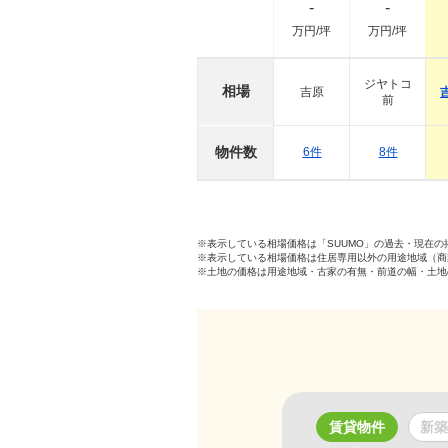
-
-
万円/坪
万円/坪
ジヤトコ
相場
吉原
前
物件数
6件
8件
※表示している相場価格は「SUUMO」の過去・現在
※表示している相場価格は住居専用以外の用途地域（商
※土地の価格は用途地域・古家の有無・前道の幅・土地
賃貸物件
新築