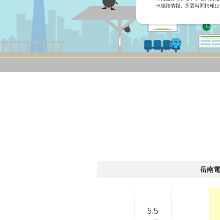
※経路情報、所要時間情報は
岳南
5.5