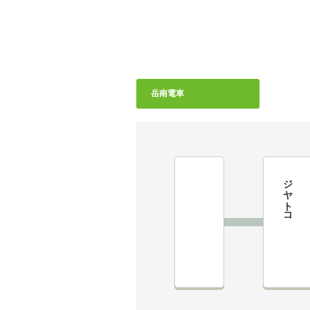
岳南電車
ジヤトコ前