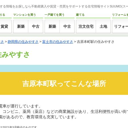
する情報をお探しなら不動産購入や賃貸・売買をサポートする住宅情報サイトSUUMO(スー
りる
マンションを買う
一戸建てを買う
建てる
リフォーム
賃貸
新築
中古
新築
中古
注文住宅
土地
リフォ
すさ
>
静岡県の住みやすさ
>
富士市の住みやすさ
>
吉原本町駅の住みやすさ
住みやすさ
吉原本町駅ってこんな場所
電車が運行しています。
、コンビニ、薬局（薬店）などの商業施設があり、生活利便性が高い街
園があるので、教育環境も充実しています。
2021年3月時点のものです。