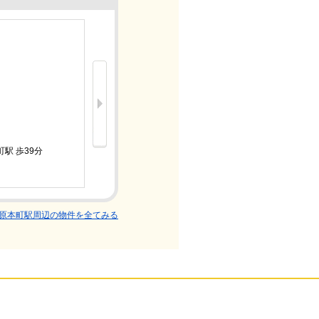
新着
4.6万円
駅 歩39分
岳南電車/
2K/築31
原本町駅周辺の物件を全てみる