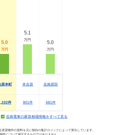
5.1
万円
5.0
5.0
万円
万円
吉原本町
本吉原
岳南原田
1,102件
901件
681件
岳南電車の家賃相場情報をすべて見る
いる賃貸物件の賃料を元に独自の集計ロジックによって算出しています。
確性について保証するものではありません。