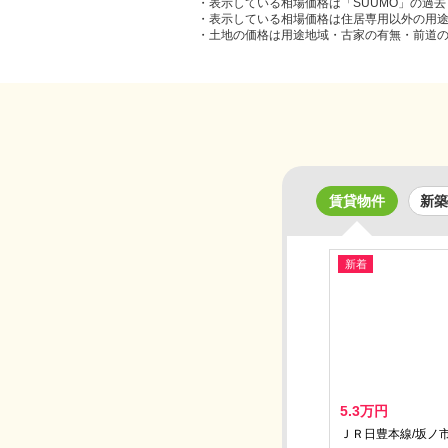
・表示している相場価格は「SUUMO」の過
・表示している相場価格は住居専用以外の用
・土地の価格は用途地域・古家の有無・前道
賃貸物件
新築
新着
5.3万円
ＪＲ日豊本線/坂ノ市