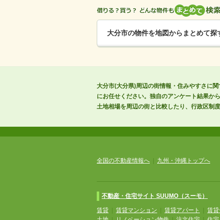
大分市の物件を地図からまとめて探
大分市(大分県)周辺の街情報・住みやすさに関
にお任せください。独自のアンケート結果か
土地相場を周辺の街と比較したり、行政区制
全国の不動産情報へ
|
九州・沖縄トップへ
不動産・住宅サイト SUUMO（スーモ）
賃貸
|
賃貸マンション
|
賃貸アパート
|
賃貸
土地
|
リノベーション物件
|
注文住宅
|
住宅