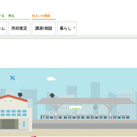
する
売る
住まいの相談
ーム
売却査定
講座/相談
暮らし