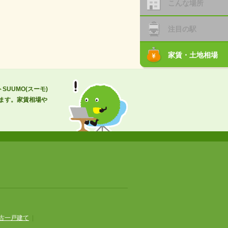
こんな場所
注目の駅
家賃・土地相場
UUMO(スーモ)
ます。家賃相場や
古一戸建て
|