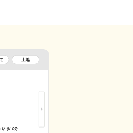
て
土地
新着
5.3万円
駅 歩10分
ＪＲ久大本