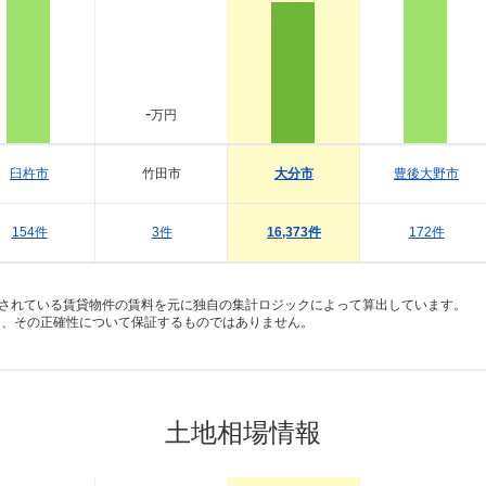
-
万円
臼杵市
竹田市
大分市
豊後大野市
154件
3件
16,373件
172件
録されている賃貸物件の賃料を元に独自の集計ロジックによって算出しています。
り、その正確性について保証するものではありません。
土地相場情報