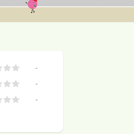
-
-
-