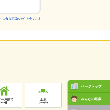
2DK/築2
大分市周辺の物件を全てみる
ページトップ
みんなの印象
古一戸建て
土地
515件）
（409件）