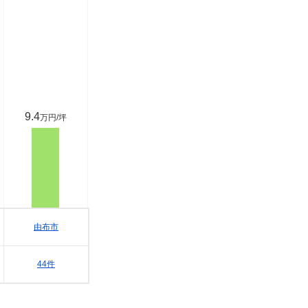
9.4
万円/坪
由布市
44件