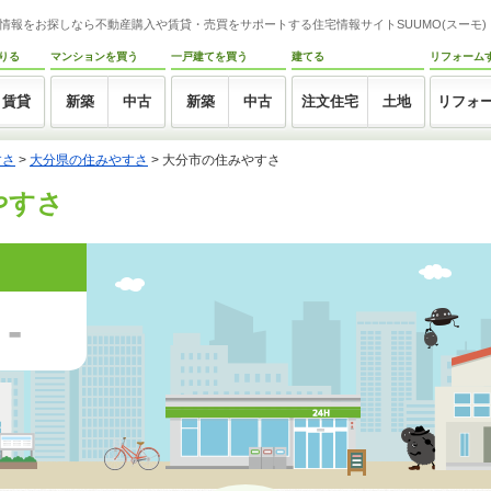
情報をお探しなら不動産購入や賃貸・売買をサポートする住宅情報サイトSUUMO(スーモ)
りる
マンションを買う
一戸建てを買う
建てる
リフォーム
賃貸
新築
中古
新築
中古
注文住宅
土地
リフォ
すさ
>
大分県の住みやすさ
>
大分市の住みやすさ
やすさ
-