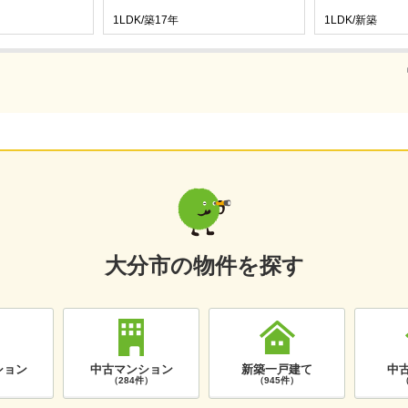
1LDK/築17年
1LDK/新築
大分市の物件を探す
ション
中古マンション
新築一戸建て
中
）
（284件）
（945件）
（