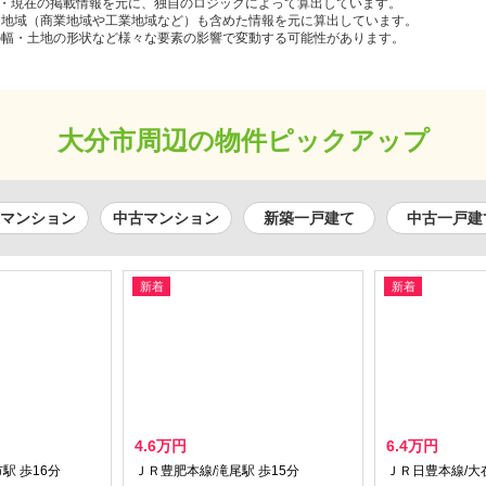
去・現在の掲載情報を元に、独自のロジックによって算出しています。
途地域（商業地域や工業地域など）も含めた情報を元に算出しています。
の幅・土地の形状など様々な要素の影響で変動する可能性があります。
大分市周辺の物件ピックアップ
マンション
中古マンション
新築一戸建て
中古一戸建
新着
新着
4.6万円
6.4万円
駅 歩16分
ＪＲ豊肥本線/滝尾駅 歩15分
ＪＲ日豊本線/大在