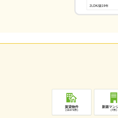
2LDK/築19年
賃貸物件
新築マン
（16373件）
（7件