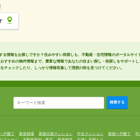
す
する情報をお探しですか？住みやすい街探しも、不動産・住宅情報のポータルサイトS
らおすすめの物件情報まで、豊富な情報であなたの住まい探し・街探しをサポートし
度をチェックしたり、しっかり情報収集して理想の街を見つけてください。
検索する
一戸建て
|
家賃相場
|
新築分譲マンション
|
中古マンション
|
新築一戸建て
|
中
リフォーム
|
不動産売却・査定
|
新築相談
|
引越し見積もり
|