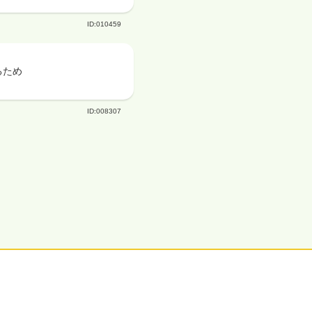
ID:010459
るため
ID:008307