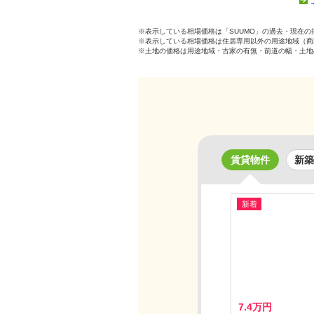
※表示している相場価格は「SUUMO」の過去・現在
※表示している相場価格は住居専用以外の用途地域（商
※土地の価格は用途地域・古家の有無・前道の幅・土地
賃貸物件
新築
新着
7.4万円