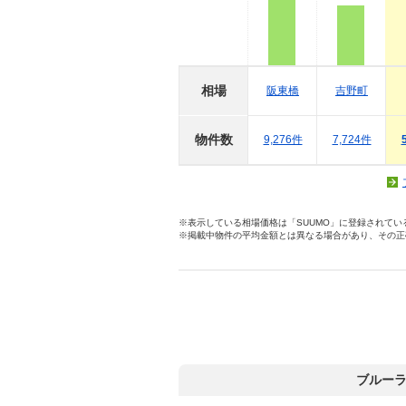
相場
阪東橋
吉野町
物件数
9,276件
7,724件
※表示している相場価格は「SUUMO」に登録されて
※掲載中物件の平均金額とは異なる場合があり、その正
ブルー