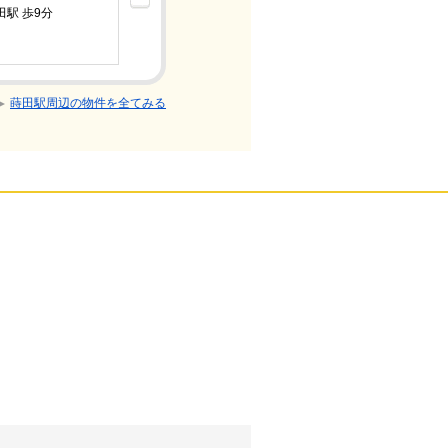
田駅 歩9分
ブルーライ
3LDK/築
蒔田駅周辺の物件を全てみる