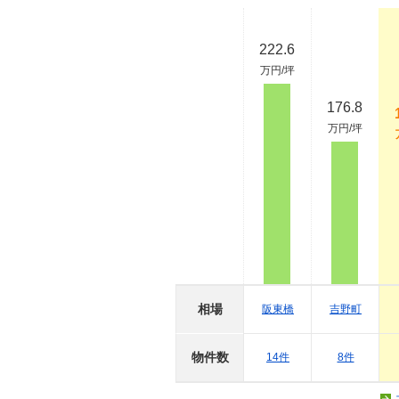
222.6
万円/坪
176.8
万円/坪
相場
阪東橋
吉野町
物件数
14件
8件