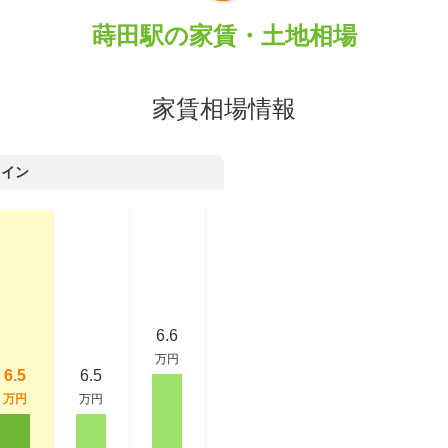
蒔田駅の家賃・土地相場
家賃相場情報
ライン
6.6
万円
6.5
6.5
万円
万円