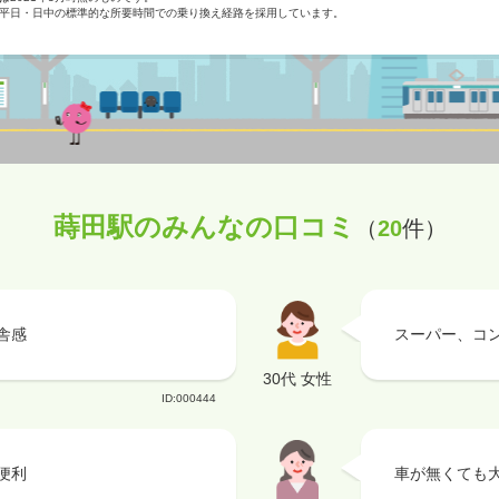
平日・日中の標準的な所要時間での乗り換え経路を採用しています。
蒔田駅のみんなの口コミ
（
20
件）
舎感
スーパー、コ
30代 女性
ID:000444
便利
車が無くても