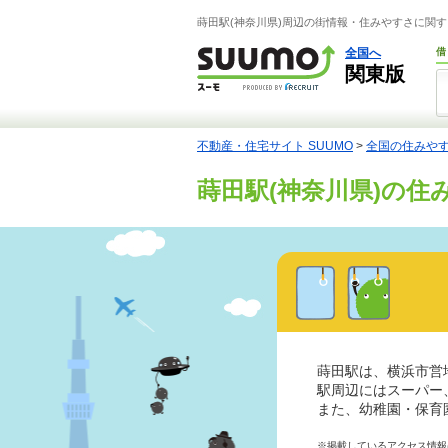
蒔田駅(神奈川県)周辺の街情報・住みやすさに関す
全国へ
借
関東版
不動産・住宅サイト SUUMO
>
全国の住みや
蒔田駅(神奈川県)の住
蒔田駅は、横浜市営
駅周辺にはスーパー
また、幼稚園・保育
※掲載しているアクセス情報は