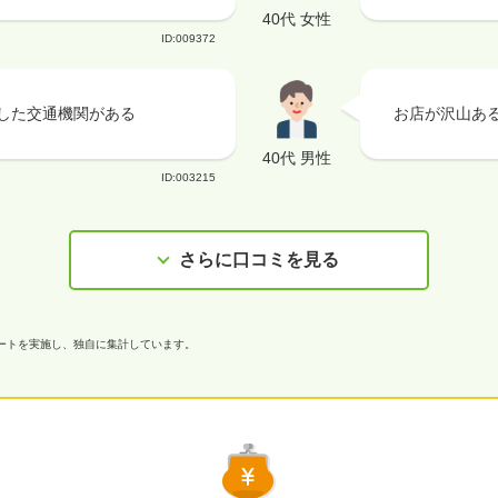
40代 女性
ID:009372
した交通機関がある
お店が沢山あ
40代 男性
ID:003215
さらに口コミを見る
ケートを実施し、独自に集計しています。