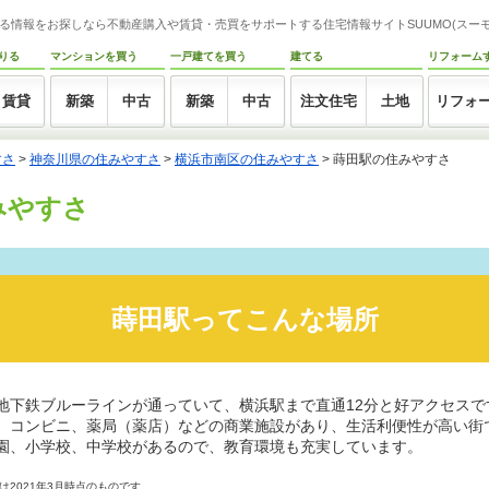
る情報をお探しなら不動産購入や賃貸・売買をサポートする住宅情報サイトSUUMO(スーモ
りる
マンションを買う
一戸建てを買う
建てる
リフォーム
賃貸
新築
中古
新築
中古
注文住宅
土地
リフォ
すさ
>
神奈川県の住みやすさ
>
横浜市南区の住みやすさ
>
蒔田駅の住みやすさ
みやすさ
蒔田駅ってこんな場所
地下鉄ブルーラインが通っていて、横浜駅まで直通12分と好アクセスで
、コンビニ、薬局（薬店）などの商業施設があり、生活利便性が高い街
園、小学校、中学校があるので、教育環境も充実しています。
2021年3月時点のものです。