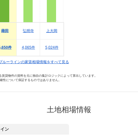
蒔田
弘明寺
上大岡
5,650件
4,065件
5,024件
ブルーラインの家賃相場情報をすべて見る
いる賃貸物件の賃料を元に独自の集計ロジックによって算出しています。
確性について保証するものではありません。
土地相場情報
ライン