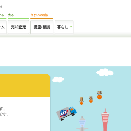
)
する
売る
住まいの相談
ーム
売却査定
講座/相談
暮らし
す。
です。