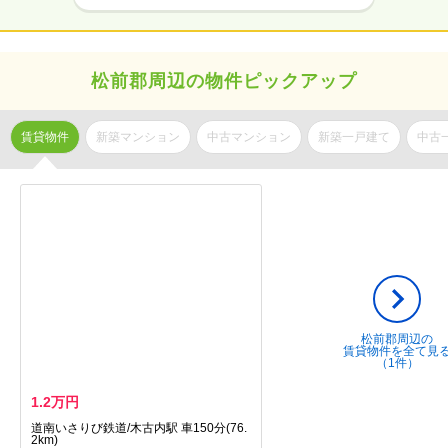
松前郡周辺の物件ピックアップ
賃貸物件
新築マンション
中古マンション
新築一戸建て
中古
松前郡周辺の
賃貸物件を全て見
（1件）
1.2万円
道南いさりび鉄道/木古内駅 車150分(76.
2km)