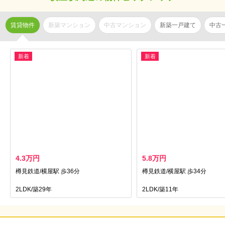
賃貸物件
新築マンション
中古マンション
新築一戸建て
中古
新着
新着
4.3万円
5.8万円
樽見鉄道/横屋駅 歩36分
樽見鉄道/横屋駅 歩34分
2LDK/築29年
2LDK/築11年