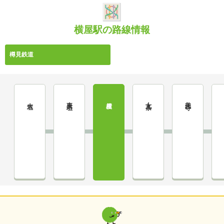
横屋駅の路線情報
樽見鉄道
東大垣
十九条
美江寺
大垣
横屋