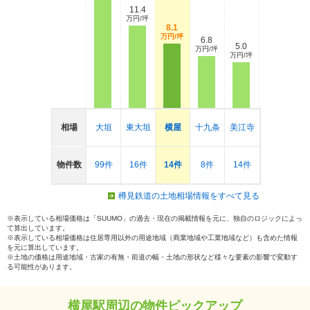
11.4
万円/坪
8.1
万円/坪
6.8
5.0
万円/坪
万円/坪
相場
大垣
東大垣
横屋
十九条
美江寺
物件数
99件
16件
14件
8件
14件
樽見鉄道の土地相場情報をすべて見る
※表示している相場価格は「SUUMO」の過去・現在の掲載情報を元に、独自のロジックによっ
て算出しています。
※表示している相場価格は住居専用以外の用途地域（商業地域や工業地域など）も含めた情報
を元に算出しています。
※土地の価格は用途地域・古家の有無・前道の幅・土地の形状など様々な要素の影響で変動す
る可能性があります。
横屋駅周辺の物件ピックアップ