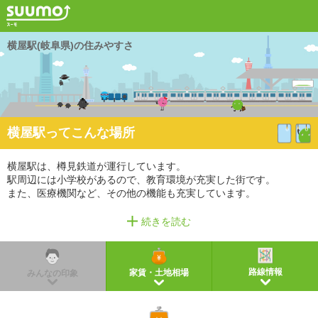
横屋駅(岐阜県)の住みやすさ
横屋駅ってこんな場所
横屋駅は、樽見鉄道が運行しています。
駅周辺には小学校があるので、教育環境が充実した街です。
また、医療機関など、その他の機能も充実しています。
※掲載しているアクセス情報は2021年3月時点のものです。
続きを読む
※経路情報、所要時間情報は平日・日中の標準的な所要時間での乗り換え経路を採用していま
す。
路線情報
家賃・土地相場
みんなの印象