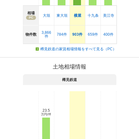
相場
大垣
東大垣
横屋
十九条
美江寺
PC
3,866
物件数
784件
903件
659件
400件
件
樽見鉄道の家賃相場情報をすべて見る（PC）
土地相場情報
樽見鉄道
23.5
万円/坪