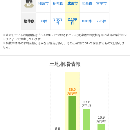
相場
稲敷市
稲敷郡
成田市
印西市
富里市
PC
3,309
2,109
物件数
38件
836件
796件
件
件
※表示している相場価格は「SUUMO」に登録されている賃貸物件の賃料を元に独自の集計ロジ
ックによって算出しています。
※掲載中物件の平均金額とは異なる場合があり、その正確性について保証するものではありま
せん。
土地相場情報
36.0
万円/坪
27.6
万円/坪
16.9
万円/坪
8.8