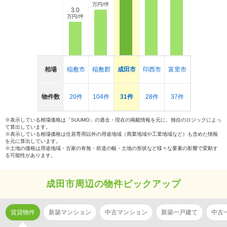
万円/坪
3.0
万円/坪
相場
稲敷市
稲敷郡
成田市
印西市
富里市
物件数
20件
104件
31件
28件
37件
※表示している相場価格は「SUUMO」の過去・現在の掲載情報を元に、独自のロジックによっ
て算出しています。
※表示している相場価格は住居専用以外の用途地域（商業地域や工業地域など）も含めた情報
を元に算出しています。
※土地の価格は用途地域・古家の有無・前道の幅・土地の形状など様々な要素の影響で変動す
る可能性があります。
成田市周辺の物件ピックアップ
賃貸物件
新築マンション
中古マンション
新築一戸建て
中古