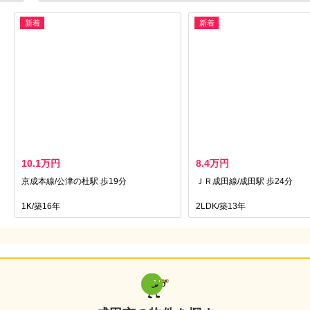
新着
新着
10.1万円
8.4万円
京成本線/公津の杜駅 歩19分
ＪＲ成田線/成田駅 歩24分
1K/築16年
2LDK/築13年