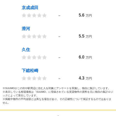
京成成田
-
5.6
万円
滑河
-
5.5
万円
久住
-
6.0
万円
下総松崎
-
4.3
万円
※SUUMOがこの街や駅周辺に住む人を対象にアンケートを実施し、独自に集計しています。
※表示している相場価格は「SUUMO」に登録されている賃貸物件の賃料を元に独自の集計ロジ
ックによって算出しています。
※掲載中物件の平均金額とは異なる場合があり、その正確性について保証するものではありま
せん。