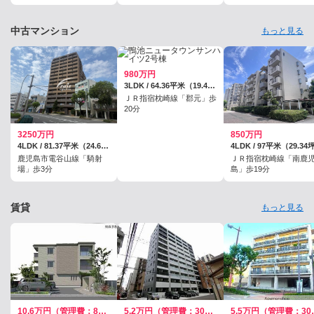
中古マンション
もっと見る
980万円
3LDK / 64.36平米（19.46坪）（壁芯）
ＪＲ指宿枕崎線「郡元」歩
20分
3250万円
850万円
4LDK / 81.37平米（24.61坪）（壁芯）
鹿児島市電谷山線「騎射
ＪＲ指宿枕崎線「南鹿
場」歩3分
島」歩19分
賃貸
もっと見る
10.6万円（管理費：8000円）
5.2万円（管理費：3000円）
5.5万円