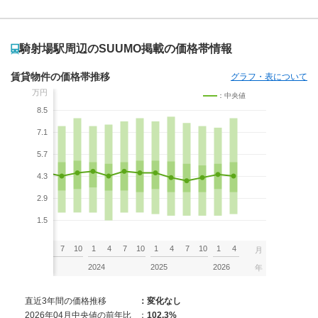
騎射場駅周辺のSUUMO掲載の価格帯情報
賃貸物件の価格帯推移
グラフ・表について
万円
：中央値
8.5
7.1
5.7
4.3
2.9
1.5
7
10
1
4
7
10
1
4
7
10
1
4
7
10
1
4
月
2023
2024
2025
2026
年
直近3年間の価格推移
：変化なし
2026年04月中央値の前年比
：
102.3%