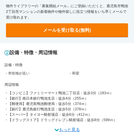
物件ライブラリーの「募集開始メール」にご登録いただくと、鹿児島市鴨池
2丁目売マンションの新着物件や物件探しに役立つ情報をいち早くメールで
受け取れます。
メールを受け取る(無料)
設備・特徴・周辺情報
設備・特徴
市街地が近い
和室
周辺情報
【コンビニ】ファミリーマート鴨池二丁目店：徒歩3分（183ｍ）
【銀行】南日本銀行鴨池支店：徒歩4分（255ｍ）
【郵便局】鹿児島鴨池郵便局：徒歩5分（374ｍ）
【銀行】鹿児島銀行鴨池支店：徒歩5分（378ｍ）
【スーパー】タイヨー騎射場店：徒歩6分（412ｍ）
【ドラッグストア】ドラッグイレブン騎射場店：徒歩8分（599ｍ）
もっと見る