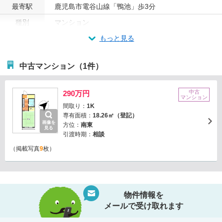
最寄駅
鹿児島市電谷山線「鴨池」歩3分
種別
マンション
もっと見る
中古マンション（1件）
中古
290万円
マンション
間取り：
1K
専有面積：
18.26㎡（登記）
画像を
方位：
南東
見る
引渡時期：
相談
（掲載写真
9
枚）
物件情報を
メールで受け取れます