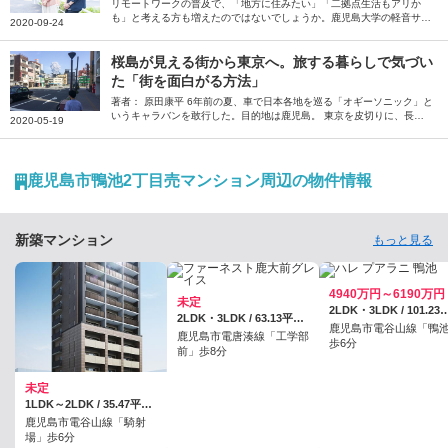
活のメリット
リモートワークの普及で、「地方に住みたい」「二拠点生活もアリか
も」と考える方も増えたのではないでしょうか。鹿児島大学の軽音サー
2020-09-24
クルで結成されたロックバンド「テスラは泣かない。」は、2014年以
降、鹿児島と東京を行き来する生活を続けていました。同バンドのギタ
ーボーカルの村上学さんと、キーボードの飯野桃子さんに、二拠点生活
桜島が見える街から東京へ。旅する暮らしで気づい
や移住先としての鹿児島の住みやすさや、街の魅力、人のあたたかさに
た「街を面白がる方法」
ついて伺いました。
著者： 原田康平 6年前の夏、車で日本各地を巡る「オギーソニック」と
いうキャラバンを敢行した。目的地は鹿児島。 東京を皮切りに、長
2020-05-19
野、名古屋、神戸、岡山、尾道、広島、萩、北九州、大分、別府と、さ
まざまな土地を巡り、それまでお世話になった人や仲が良かった人たち
に挨拶する意味を込めてのキャラバンだった。「旅するデザイナー」と
名乗るようになったのも、このころからだったように思う。 インハウ
鹿児島市鴨池2丁目売マンション周辺の物件情報
スのグラフィックデザイナーとして3年と4カ月勤めた地元・名古屋の食
器メーカーを退職し、友人からの依頼を少しずつ受けていくうちに、い
つの間にか僕はフリーランスになっていた。退職後1年くらいは長野や
東京のゲストハウスや…
新築マンション
もっと見る
4940万円～6190万円
未定
2LDK・3LDK / 101.23平米、（防災倉
2LDK・3LDK / 63.13平米～82.06平米
鹿児島市電谷山線「鴨
鹿児島市電唐湊線「工学部
歩6分
前」歩8分
未定
1LDK～2LDK / 35.47平米～57.75平米
鹿児島市電谷山線「騎射
場」歩6分