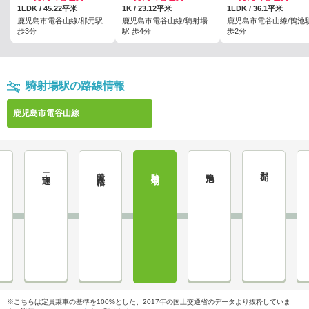
1LDK / 45.22平米
1K / 23.12平米
1LDK / 36.1平米
鹿児島市電谷山線/郡元駅
鹿児島市電谷山線/騎射場
鹿児島市電谷山線/鴨池
歩3分
駅 歩4分
歩2分
騎射場駅の路線情報
鹿児島市電谷山線
二中通
荒田八幡
騎射場
鴨池
郡元
※こちらは定員乗車の基準を100%とした、2017年の国土交通省のデータより抜粋していま