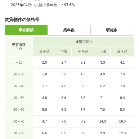
2025年04月中央値の前年比
：
97.6%
賃貸物件の価格帯
専有面積
築年数
駅徒歩
金額
(万円)
専有面積
(m²)
最小値
下限
中央値
上限
最大値
～20
2.0
2.7
2.9
3.3
4.1
20～30
1.8
3.5
4.3
4.9
7.0
30～40
2.7
4.5
5.5
6.2
7.8
40～50
3.8
5.8
6.5
7.1
9.0
50～60
5.6
6.3
6.7
7.0
8.0
60～70
4.7
7.5
8.9
14.3
16.6
70～80
6.6
8.5
8.9
9.9
12.0