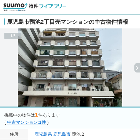
鹿児島市鴨池2丁目売マンションの中古物件情報
1/5
1
掲載中の物件は
件あります
(
中古マンション:1件
)
住所
鹿児島県
鹿児島市
鴨池２