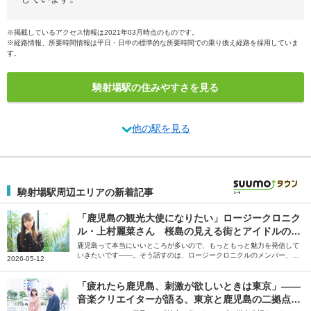
※掲載しているアクセス情報は2021年03月時点のものです。
※経路情報、所要時間情報は平日・日中の標準的な所要時間での乗り換え経路を採用していま
す。
騎射場駅の住みやすさを見る
他の駅を見る
騎射場駅周辺エリアの新着記事
「鹿児島の観光大使になりたい」ロージークロニク
ル・上村麗菜さん 桜島の見える街とアイドルの原
点
鹿児島って本当にいいところが多いので、もっともっと魅力を発信して
いきたいです――。そう話すのは、ロージークロニクルのメンバー、上
2026-05-12
村麗菜さん。桜島が見える自慢の地元・鹿児島について、たくさんお話
しいただきました。
「疲れたら鹿児島、刺激が欲しいときは東京」――
音楽クリエイターが語る、東京と鹿児島の二拠点生