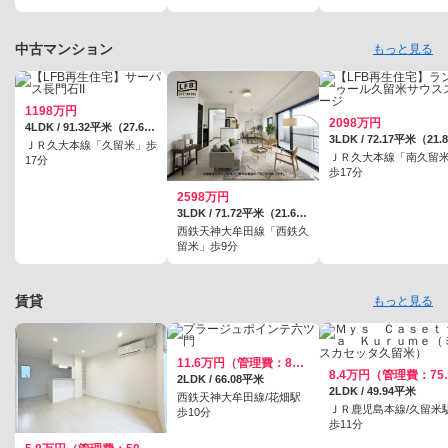
中古マンション
もっと見る
1198万円
2098万円
4LDK / 91.32平米（27.62坪）（壁芯）
ＪＲ久大本線「久留米」歩
ＪＲ久大本線「南久留
17分
歩17分
2598万円
3LDK / 71.72平米（21.69坪）（壁芯）
西鉄天神大牟田線「西鉄久
留米」歩9分
賃貸
もっと見る
11.6万円（管理費：8000円）
8.4万円
2LDK / 66.08平米
2LDK / 49.94平米
西鉄天神大牟田線/花畑駅
ＪＲ鹿児島本線/久留米
歩10分
歩11分