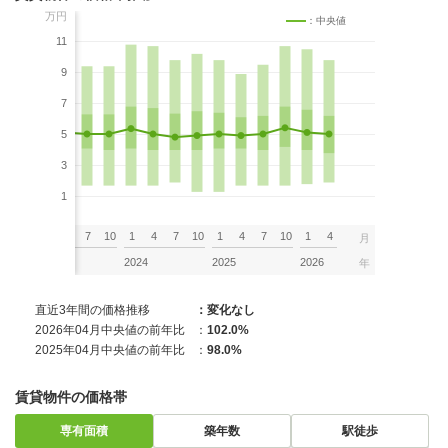
万円
：中央値
11
9
7
5
3
1
7
10
1
4
7
10
1
4
7
10
1
4
7
10
1
4
月
2023
2024
2025
2026
年
直近3年間の価格推移
：変化なし
2026年04月中央値の前年比
：
102.0%
2025年04月中央値の前年比
：
98.0%
賃貸物件の価格帯
専有面積
築年数
駅徒歩