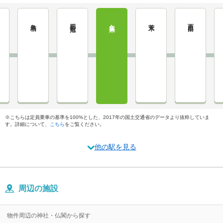
鳥栖
肥前旭
久留米
荒木
西牟田
※こちらは定員乗車の基準を100%とした、2017年の国土交通省のデータより抜粋していま
す。詳細について、
こちら
をご覧ください。
他の駅を見る
周辺の施設
物件周辺の神社・仏閣から探す