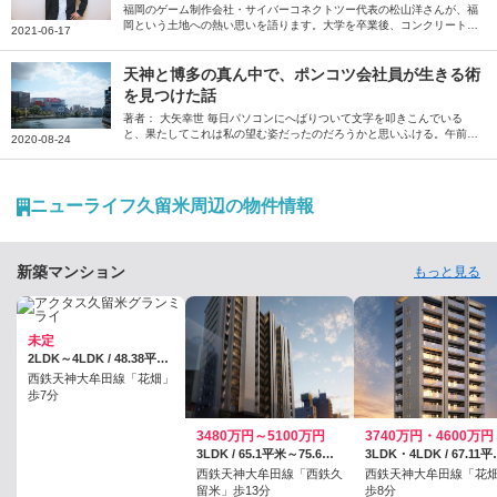
ち】
福岡のゲーム制作会社・サイバーコネクトツー代表の松山洋さんが、福
岡という土地への熱い思いを語ります。大学を卒業後、コンクリート業
2021-06-17
界を経て福岡で会社を設立。以来、25年以上にわたって、福岡からさま
ざまなゲーム、映画を生み出し続けてきた松山さん。クリエイターにと
って、福岡の魅力とは何か。自身のエンタメに対する原体験から、福岡
天神と博多の真ん中で、ポンコツ会社員が生きる術
を拠点にする意味合いまでを、福岡人ならではの視点で語ります。ま
を見つけた話
た、小・中学生時代を送った長崎・対馬の思い出も振り返ります。
著者： 大矢幸世 毎日パソコンにへばりついて文字を叩きこんでいる
と、果たしてこれは私の望む姿だったのだろうかと思いふける。午前2
2020-08-24
時。明朝の会議を考えると、ここらへんでキリをつけねばならない。ゾ
ーンに入っていたのもほんのつかの間、シャットダウンを余儀なくされ
る。スマートフォンを開くと、Facebookにいくつかの通知が来てい
た。タイムラインを少しさかのぼると、馴染みの飲み屋の投稿がある。
ニューライフ久留米周辺の物件情報
「まだお客様は全然戻らず暇な日が続いていますが、コロナウイルスの
収束が進むと共に皆様が戻って来てくれることを信じ、今日も頑張って
営業します」──。 ◇ ◇ ◇私が一人飲みを覚えたのは、学生時代から
数年を過ごした京…
新築マンション
もっと見る
未定
2LDK～4LDK / 48.38平米～106.59平米
西鉄天神大牟田線「花畑」
歩7分
3480万円～5100万円
3740万円・4600万円
3LDK / 65.1平米～75.6平米
3LDK・4LDK
西鉄天神大牟田線「西鉄久
西鉄天神大牟田線「花
留米」歩13分
歩8分