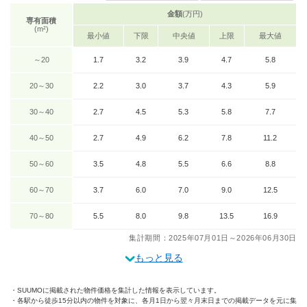
金額
(万円)
専有面積
(m²)
最小値
下限
中央値
上限
最大値
～20
1.7
3.2
3.9
4.7
5.8
20～30
2.2
3.0
3.7
4.3
5.9
30～40
2.7
4.5
5.3
5.8
7.7
40～50
2.7
4.9
6.2
7.8
11.2
50～60
3.5
4.8
5.5
6.6
8.8
60～70
3.7
6.0
7.0
9.0
12.5
70～80
5.5
8.0
9.8
13.5
16.9
集計期間：2025年07月01日～2026年06月30日
もっと見る
SUUMOに掲載された物件価格を集計した情報を表示しています。
各駅から徒歩15分以内の物件を対象に、各月1日から翌々月末日までの掲載データを元に集