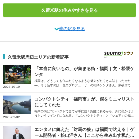
久留米駅の住みやすさを見る
他の駅を見る
久留米駅周辺エリアの新着記事
「本当に良いもの」が集まる街・福岡｜文・松隈ケ
ンタ
福岡は、どうしても住みたくなるような魅力がたくさん詰まった街だ―
―。そう話すのは、音楽プロデューサーの松隈ケンタさん。夢破れて帰
2023-10-19
ってくる場所、という印象を払拭するため、全盛期で地元に帰ることを
目標にしていた松隈さんが感じている、福岡の魅力を綴っていただきま
した。
コンパクトシティ「福岡市」が、僕をミニマリスト
にしてくれた
福岡の街はコンパクトで全てが手に届く距離にあるから、外に出かけよ
うというマインドになれる。「コンパクトシティ」と「シェア」の概念
2023-02-02
が、ミニマリストとあまりに相性が良過ぎるのだ――。そう語るのは、
ミニマリストしぶさん。「僕をミニマリストにしてくれた街」という福
岡県福岡市の魅力を、たっぷりと語っていただきました。
エンタメに飢えた「対馬の狼」は福岡で吠える｜ゲ
ーム開発者・松山洋さん【ここから生み出す私た