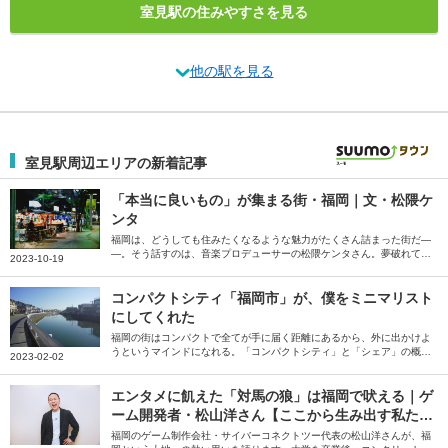
室見駅の住みやすさを見る
他の駅を見る
室見駅周辺エリアの新着記事
「本当に良いもの」が集まる街・福岡｜文・松隈ケ
ンタ
福岡は、どうしても住みたくなるような魅力がたくさん詰まった街だ―
―。そう話すのは、音楽プロデューサーの松隈ケンタさん。夢破れて帰
2023-10-19
ってくる場所、という印象を払拭するため、全盛期で地元に帰ることを
目標にしていた松隈さんが感じている、福岡の魅力を綴っていただきま
した。
コンパクトシティ「福岡市」が、僕をミニマリスト
にしてくれた
福岡の街はコンパクトで全てが手に届く距離にあるから、外に出かけよ
うというマインドになれる。「コンパクトシティ」と「シェア」の概念
2023-02-02
が、ミニマリストとあまりに相性が良過ぎるのだ――。そう語るのは、
ミニマリストしぶさん。「僕をミニマリストにしてくれた街」という福
岡県福岡市の魅力を、たっぷりと語っていただきました。
エンタメに飢えた「対馬の狼」は福岡で吠える｜ゲ
ーム開発者・松山洋さん【ここから生み出す私た
ち】
福岡のゲーム制作会社・サイバーコネクトツー代表の松山洋さんが、福