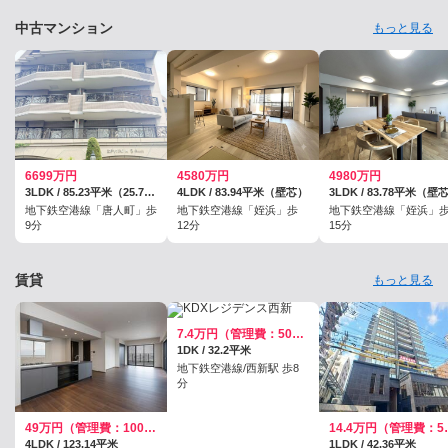
中古マンション
もっと見る
6699万円
4580万円
4980万円
3LDK / 85.23平米（25.78坪）（壁芯）
4LDK / 83.94平米（壁芯）
3LDK / 83.78平米（壁
地下鉄空港線「唐人町」歩
地下鉄空港線「姪浜」歩
地下鉄空港線「姪浜」
9分
12分
15分
賃貸
もっと見る
7.4万円（管理費：5000円）
1DK / 32.2平米
地下鉄空港線/西新駅 歩8
分
49万円（管理費：10000円）
14.4万
4LDK / 123.14平米
1LDK / 42.36平米