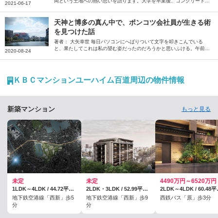
岡という土地への熱い思いを語ります。大学を卒業後、コンクリート業
2021-06-17
界を経て福岡で会社を設立。以来、25年以上にわたって、福岡からさま
ざまなゲーム、映画を生み出し続けてきた松山さん。クリエイターにと
って、福岡の魅力とは何か。自身のエンタメに対する原体験から、福岡
天神と博多の真ん中で、ポンコツ会社員が生きる術
を拠点にする意味合いまでを、福岡人ならではの視点で語ります。ま
を見つけた話
た、小・中学生時代を送った長崎・対馬の思い出も振り返ります。
著者： 大矢幸世 毎日パソコンにへばりついて文字を叩きこんでいる
と、果たしてこれは私の望む姿だったのだろうかと思いふける。午前2
2020-08-24
時。明朝の会議を考えると、ここらへんでキリをつけねばならない。ゾ
ーンに入っていたのもほんのつかの間、シャットダウンを余儀なくされ
る。スマートフォンを開くと、Facebookにいくつかの通知が来てい
た。タイムラインを少しさかのぼると、馴染みの飲み屋の投稿がある。
ＫＢＣマンションユーハイム百道周辺の物件情報
「まだお客様は全然戻らず暇な日が続いていますが、コロナウイルスの
収束が進むと共に皆様が戻って来てくれることを信じ、今日も頑張って
営業します」──。 ◇ ◇ ◇私が一人飲みを覚えたのは、学生時代から
数年を過ごした京…
新築マンション
もっと見る
未定
未定
4490万円～6520万円
1LDK～4LDK / 44.72平米～125.32平米
2LDK・3LDK / 52.99平米～110.56平米、（防災備蓄倉庫面積0.68平米～0.89平米含む）
2LDK～4L
地下鉄空港線「西新」歩5
地下鉄空港線「西新」歩9
西鉄バス「原」歩3分
分
分