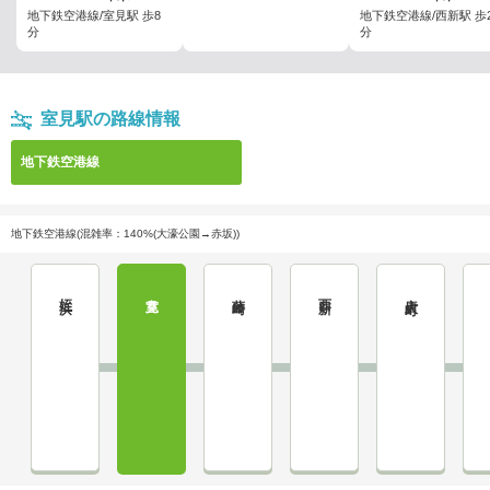
地下鉄空港線/室見駅 歩8
地下鉄空港線/西新駅 歩
分
分
室見駅の路線情報
地下鉄空港線
地下鉄空港線(混雑率：140%(大濠公園→赤坂))
姪浜
室見
藤崎
西新
唐人町