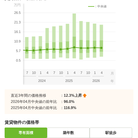
万円
：中央値
26.5
21.3
16.1
10.9
5.7
0.5
7
10
1
4
7
10
1
4
7
10
1
4
7
10
1
4
月
2023
2024
2025
2026
年
直近3年間の価格推移
：
12.3%上昇
2026年04月中央値の前年比
：
96.0%
2025年04月中央値の前年比
：
116.9%
賃貸物件の価格帯
専有面積
築年数
駅徒歩