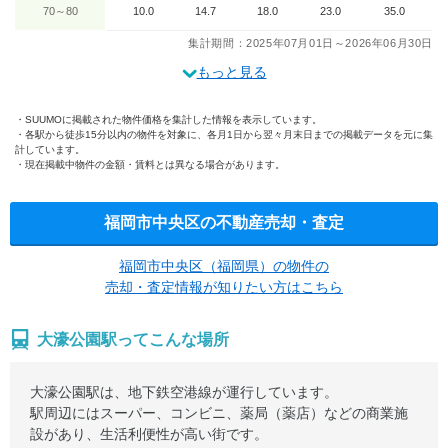
70～80
10.0
14.7
18.0
23.0
35.0
集計期間：2025年07月01日～2026年06月30日
もっと見る
SUUMOに掲載された物件価格を集計した情報を表示しています。
各駅から徒歩15分以内の物件を対象に、各月1日から翌々月末日までの掲載データを元に集
計しています。
現在掲載中物件の金額・賃料とは異なる場合があります。
福岡市中央区の不動産売却・査定
福岡市中央区（福岡県）の物件の
売却・査定情報が知りたい方はこちら
大濠公園駅ってこんな場所
大濠公園駅は、地下鉄空港線が運行しています。
駅周辺にはスーパー、コンビニ、薬局（薬店）などの商業施
設があり、生活利便性が高い街です。