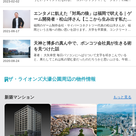
2023-02-02
が、ミニマリストとあまりに相性が良過ぎるのだ――。そう語るのは、
ミニマリストしぶさん。「僕をミニマリストにしてくれた街」という福
岡県福岡市の魅力を、たっぷりと語っていただきました。
エンタメに飢えた「対馬の狼」は福岡で吠える｜ゲ
ーム開発者・松山洋さん【ここから生み出す私た
ち】
福岡のゲーム制作会社・サイバーコネクトツー代表の松山洋さんが、福
岡という土地への熱い思いを語ります。大学を卒業後、コンクリート業
2021-06-17
界を経て福岡で会社を設立。以来、25年以上にわたって、福岡からさま
ざまなゲーム、映画を生み出し続けてきた松山さん。クリエイターにと
って、福岡の魅力とは何か。自身のエンタメに対する原体験から、福岡
天神と博多の真ん中で、ポンコツ会社員が生きる術
を拠点にする意味合いまでを、福岡人ならではの視点で語ります。ま
を見つけた話
た、小・中学生時代を送った長崎・対馬の思い出も振り返ります。
著者： 大矢幸世 毎日パソコンにへばりついて文字を叩きこんでいる
と、果たしてこれは私の望む姿だったのだろうかと思いふける。午前2
2020-08-24
時。明朝の会議を考えると、ここらへんでキリをつけねばならない。ゾ
ーンに入っていたのもほんのつかの間、シャットダウンを余儀なくされ
る。スマートフォンを開くと、Facebookにいくつかの通知が来てい
た。タイムラインを少しさかのぼると、馴染みの飲み屋の投稿がある。
ザ・ライオンズ大濠公園周辺の物件情報
「まだお客様は全然戻らず暇な日が続いていますが、コロナウイルスの
収束が進むと共に皆様が戻って来てくれることを信じ、今日も頑張って
営業します」──。 ◇ ◇ ◇私が一人飲みを覚えたのは、学生時代から
数年を過ごした京…
新築マンション
もっと見る