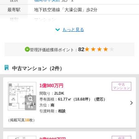
最寄駅
地下鉄空港線「大濠公園」歩2分
種別
マンション
もっと見る
82
管理評価総獲得ポイント：
中古マンション（2件）
中古
1億980万円
マンション
間取り：
2LDK
専有面積：
61.77㎡（18.68坪）（壁芯）
画像を
方位：
南
見る
引渡時期：
相談
（掲載写真
18
枚）
中古