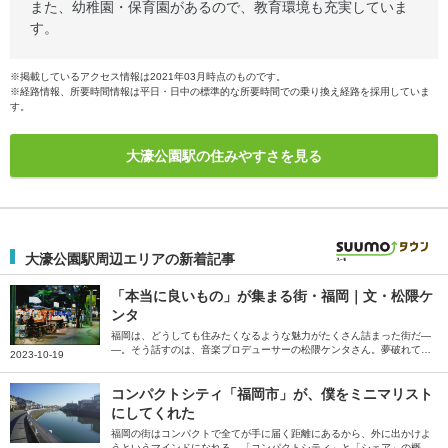
また、幼稚園・保育園があるので、教育環境も充実していま
す。
※掲載しているアクセス情報は2021年03月時点のものです。
※経路情報、所要時間情報は平日・日中の標準的な所要時間での乗り換え経路を採用していま
す。
大濠公園駅の住みやすさを見る
大濠公園駅周辺エリアの新着記事
「本当に良いもの」が集まる街・福岡｜文・松隈ケ
ンタ
福岡は、どうしても住みたくなるような魅力がたくさん詰まった街だ―
―。そう話すのは、音楽プロデューサーの松隈ケンタさん。夢破れて帰
2023-10-19
ってくる場所、という印象を払拭するため、全盛期で地元に帰ることを
目標にしていた松隈さんが感じている、福岡の魅力を綴っていただきま
した。
コンパクトシティ「福岡市」が、僕をミニマリスト
にしてくれた
福岡の街はコンパクトで全てが手に届く距離にあるから、外に出かけよ
うというマインドになれる。「コンパクトシティ」と「シェア」の概念