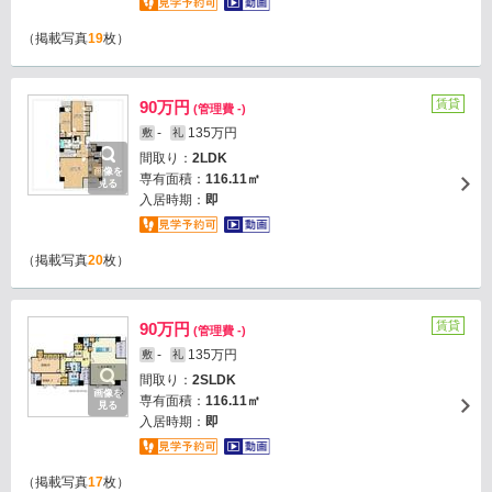
（掲載写真
19
枚）
賃貸
90万円
(管理費 -)
-
135万円
敷
礼
間取り：
2LDK
画像を
専有面積：
116.11㎡
見る
入居時期：
即
（掲載写真
20
枚）
賃貸
90万円
(管理費 -)
-
135万円
敷
礼
間取り：
2SLDK
画像を
専有面積：
116.11㎡
見る
入居時期：
即
（掲載写真
17
枚）