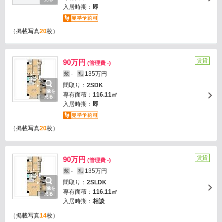
入居時期：
即
（掲載写真
20
枚）
賃貸
90万円
(管理費 -)
-
135万円
敷
礼
間取り：
2SDK
画像を
専有面積：
116.11㎡
見る
入居時期：
即
（掲載写真
20
枚）
賃貸
90万円
(管理費 -)
-
135万円
敷
礼
間取り：
2SLDK
画像を
専有面積：
116.11㎡
見る
入居時期：
相談
（掲載写真
14
枚）