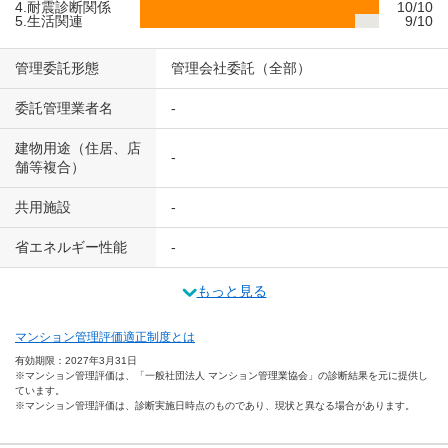
4.耐震診断関係
10/10
5.生活関連
9/10
管理委託形態
管理会社委託（全部）
委託管理業者名
-
建物用途（住居、店
-
舗等複合）
共用施設
-
省エネルギー性能
-
もっと見る
マンション管理評価適正制度とは
有効期限：2027年3月31日
※マンション管理評価は、「一般社団法人 マンション管理業協会」の診断結果を元に提供し
ています。
※マンション管理評価は、診断実施日時点のものであり、現状と異なる場合があります。