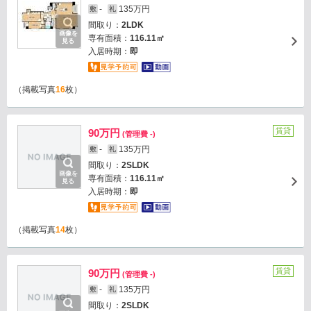
-
135万円
敷
礼
間取り：
2LDK
画像を
専有面積：
116.11㎡
見る
入居時期：
即
（掲載写真
16
枚）
賃貸
90万円
(管理費 -)
-
135万円
敷
礼
間取り：
2SLDK
画像を
専有面積：
116.11㎡
見る
入居時期：
即
（掲載写真
14
枚）
賃貸
90万円
(管理費 -)
-
135万円
敷
礼
間取り：
2SLDK