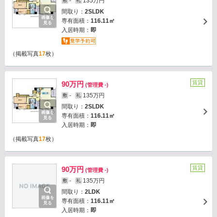
-
135万円
敷
礼
間取り：
2SLDK
画像を
専有面積：
116.11㎡
見る
入居時期：
即
（掲載写真
17
枚）
賃貸
90万円
(管理費 -)
-
135万円
敷
礼
間取り：
2SLDK
画像を
専有面積：
116.11㎡
見る
入居時期：
即
（掲載写真
17
枚）
賃貸
90万円
(管理費 -)
-
135万円
敷
礼
間取り：
2LDK
画像を
専有面積：
116.11㎡
見る
入居時期：
即