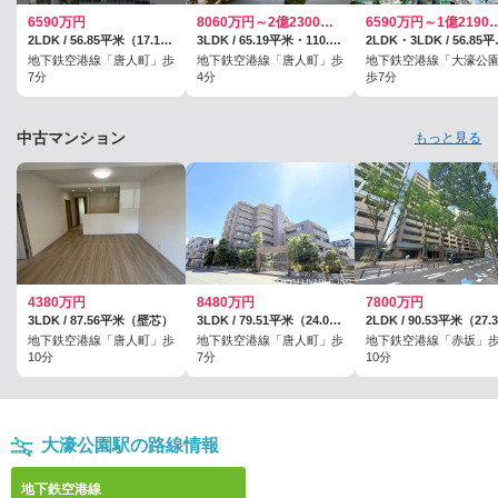
6590万円
8060万円～2億2300万円
6590万円～1億2
2LDK / 56.85平米（17.19坪）（壁芯）
3LDK / 65.19平米・110.21平米
2LDK・3LDK / 56
地下鉄空港線「唐人町」歩
地下鉄空港線「唐人町」歩
地下鉄空港線「大濠公
7分
4分
歩7分
中古マンション
もっと見る
4380万円
8480万円
7800万円
3LDK / 87.56平米（壁芯）
3LDK / 79.51平米（24.05坪）（壁芯）
地下鉄空港線「唐人町」歩
地下鉄空港線「唐人町」歩
地下鉄空港線「赤坂」
10分
7分
10分
大濠公園駅の路線情報
地下鉄空港線