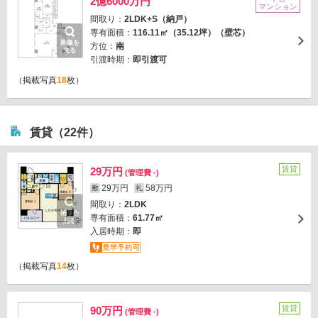
2億6000万円
マンション
間取り：
2LDK+S（納戸）
専有面積：
116.11㎡（35.12坪）（壁芯）
画像を
方位：
南
見る
引渡時期：
即引渡可
（掲載写真
18
枚）
賃貸（22件）
賃貸
29万円
(管理費 -)
29万円
58万円
敷
礼
間取り：
2LDK
画像を
専有面積：
61.77㎡
見る
入居時期：
即
（掲載写真
14
枚）
賃貸
90万円
(管理費 -)