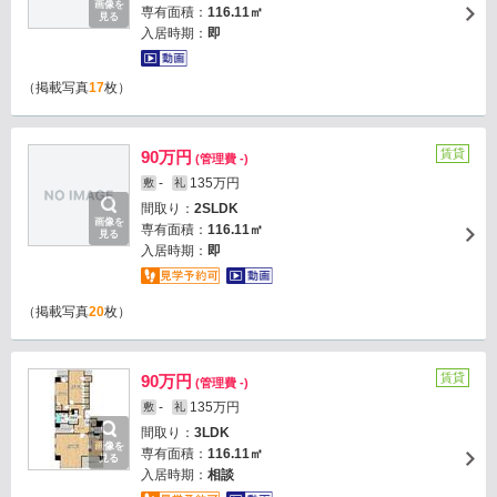
画像を
専有面積：
116.11㎡
見る
入居時期：
即
（掲載写真
17
枚）
賃貸
90万円
(管理費 -)
-
135万円
敷
礼
間取り：
2SLDK
画像を
専有面積：
116.11㎡
見る
入居時期：
即
（掲載写真
20
枚）
賃貸
90万円
(管理費 -)
-
135万円
敷
礼
間取り：
3LDK
画像を
専有面積：
116.11㎡
見る
入居時期：
相談