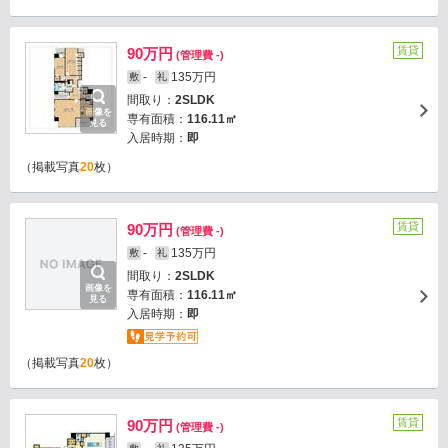
賃貸
90万円
(管理費 -)
-
135万円
敷
礼
間取り：
2SLDK
画像を
専有面積：
116.11㎡
見る
入居時期：
即
（掲載写真
20
枚）
賃貸
90万円
(管理費 -)
-
135万円
敷
礼
間取り：
2SLDK
画像を
専有面積：
116.11㎡
見る
入居時期：
即
（掲載写真
20
枚）
賃貸
90万円
(管理費 -)