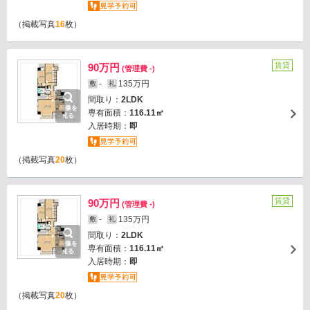
（掲載写真
16
枚）
賃貸
90万円
(管理費 -)
-
135万円
敷
礼
間取り：
2LDK
画像を
専有面積：
116.11㎡
見る
入居時期：
即
（掲載写真
20
枚）
賃貸
90万円
(管理費 -)
-
135万円
敷
礼
間取り：
2LDK
画像を
専有面積：
116.11㎡
見る
入居時期：
即
（掲載写真
20
枚）