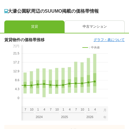
大濠公園駅周辺のSUUMO掲載の価格帯情報
賃貸
中古マンション
賃貸物件の価格帯推移
グラフ・表について
万円
：中央値
21.5
17.2
12.9
8.6
4.3
0
7
10
1
4
7
10
1
4
7
10
1
4
7
10
1
4
月
2023
2024
2025
2026
年