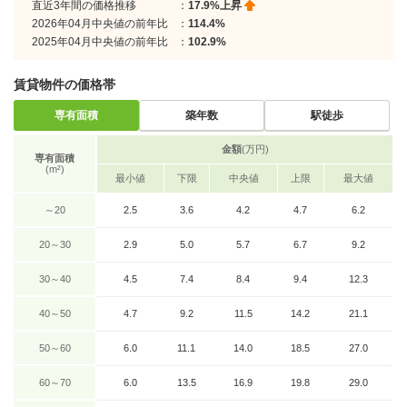
直近3年間の価格推移
：
17.9%上昇
2026年04月中央値の前年比
：
114.4%
2025年04月中央値の前年比
：
102.9%
賃貸物件の価格帯
専有面積
築年数
駅徒歩
金額
(万円)
専有面積
(m²)
最小値
下限
中央値
上限
最大値
～20
2.5
3.6
4.2
4.7
6.2
20～30
2.9
5.0
5.7
6.7
9.2
30～40
4.5
7.4
8.4
9.4
12.3
40～50
4.7
9.2
11.5
14.2
21.1
50～60
6.0
11.1
14.0
18.5
27.0
60～70
6.0
13.5
16.9
19.8
29.0