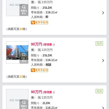
-
135万円
敷
礼
間取り：
2SLDK
画像を
専有面積：
116.11㎡
見る
入居時期：
即
（掲載写真
14
枚）
賃貸
90万円
(管理費 -)
-
135万円
敷
礼
間取り：
2SLDK
画像を
専有面積：
116.11㎡
見る
入居時期：
相談
（掲載写真
12
枚）
賃貸
90万円
(管理費 -)
-
135万円
敷
礼
間取り：
2LDK
画像を
専有面積：
116.11㎡
見る