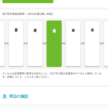
地下鉄空港線(混雑率：140%(大濠公園→赤坂))
西新
唐人町
大濠公園
赤坂
天神
※こちらは定員乗車の基準を100%とした、2017年の国土交通省のデータより抜粋していま
す。詳細について、
こちら
をご覧ください。
周辺の施設