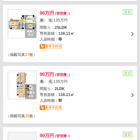
賃貸
90万円
(管理費 -)
-
135万円
敷
礼
間取り：
2SLDK
画像を
専有面積：
116.11㎡
見る
入居時期：
即
（掲載写真
17
枚）
賃貸
90万円
(管理費 -)
-
135万円
敷
礼
間取り：
2LDK
画像を
専有面積：
116.11㎡
見る
入居時期：
即
（掲載写真
20
枚）
賃貸
90万円
(管理費 -)