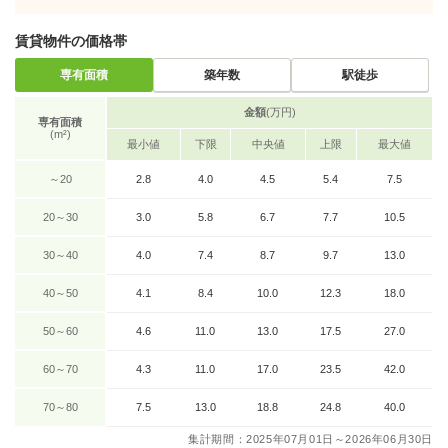
賃貸物件の価格帯
専有面積
築年数
駅徒歩
金額
(万円)
専有面積
(m²)
最小値
下限
中央値
上限
最大値
～20
2.8
4.0
4.5
5.4
7.5
20～30
3.0
5.8
6.7
7.7
10.5
30～40
4.0
7.4
8.7
9.7
13.0
40～50
4.1
8.4
10.0
12.3
18.0
50～60
4.6
11.0
13.0
17.5
27.0
60～70
4.3
11.0
17.0
23.5
42.0
70～80
7.5
13.0
18.8
24.8
40.0
集計期間：2025年07月01日～2026年06月30日