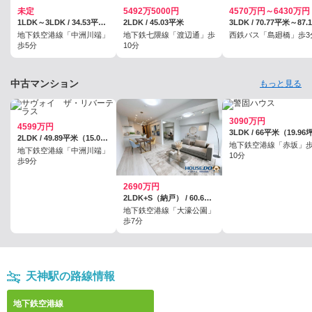
未定
5492万5000円
4570万円～6430万円
1LDK～3LDK / 34.53平米～76.66平米
2LDK / 45.03平米
地下鉄空港線「中洲川端」
地下鉄七隈線「渡辺通」歩
西鉄バス「島廻橋」歩3
歩5分
10分
中古マンション
もっと見る
3090万円
4599万円
2LDK / 49.89平米（15.09坪）（壁芯）
地下鉄空港線「赤坂」
地下鉄空港線「中洲川端」
10分
歩9分
2690万円
2LDK+S（納戸） / 60.69平米（18.35坪）（壁芯）
地下鉄空港線「大濠公園」
歩7分
天神駅の路線情報
地下鉄空港線