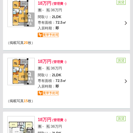
賃貸
18万円
(管理費 -)
-
36万円
敷
礼
間取り：
2LDK
画像を
専有面積：
72.5㎡
見る
入居時期：
即
（掲載写真
20
枚）
賃貸
18万円
(管理費 -)
-
36万円
敷
礼
間取り：
2LDK
画像を
専有面積：
72.5㎡
見る
入居時期：
即
（掲載写真
15
枚）
賃貸
18万円
(管理費 -)
-
36万円
敷
礼