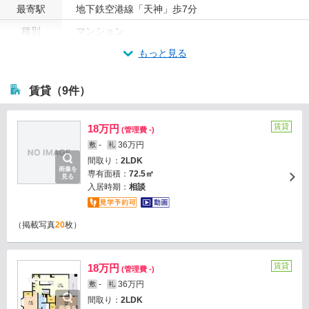
最寄駅
地下鉄空港線「天神」歩7分
種別
マンション
もっと見る
賃貸（9件）
賃貸
18万円
(管理費 -)
-
36万円
敷
礼
間取り：
2LDK
画像を
専有面積：
72.5㎡
見る
入居時期：
相談
（掲載写真
20
枚）
賃貸
18万円
(管理費 -)
-
36万円
敷
礼
間取り：
2LDK
画像を