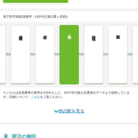
地下鉄空港線(混雑率：140%(大濠公園→赤坂))
大濠公園
赤坂
天神
中洲川端
祇園
※こちらは定員乗車の基準を100%とした、2017年の国土交通省のデータより抜粋していま
す。詳細について、
こちら
をご覧ください。
他の駅を見る
周辺の施設