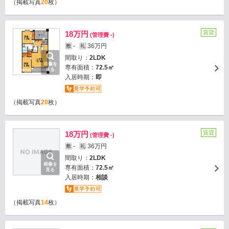
（掲載写真
20
枚）
賃貸
18万円
(管理費 -)
-
36万円
敷
礼
間取り：
2LDK
画像を
専有面積：
72.5㎡
見る
入居時期：
即
（掲載写真
20
枚）
賃貸
18万円
(管理費 -)
-
36万円
敷
礼
間取り：
2LDK
画像を
専有面積：
72.5㎡
見る
入居時期：
相談
（掲載写真
14
枚）