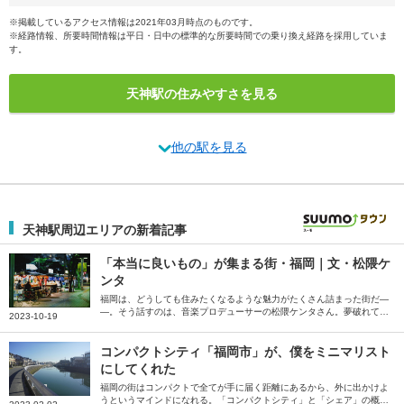
※掲載しているアクセス情報は2021年03月時点のものです。
※経路情報、所要時間情報は平日・日中の標準的な所要時間での乗り換え経路を採用していま
す。
天神駅の住みやすさを見る
他の駅を見る
天神駅周辺エリアの新着記事
「本当に良いもの」が集まる街・福岡｜文・松隈ケ
ンタ
福岡は、どうしても住みたくなるような魅力がたくさん詰まった街だ―
―。そう話すのは、音楽プロデューサーの松隈ケンタさん。夢破れて帰
2023-10-19
ってくる場所、という印象を払拭するため、全盛期で地元に帰ることを
目標にしていた松隈さんが感じている、福岡の魅力を綴っていただきま
した。
コンパクトシティ「福岡市」が、僕をミニマリスト
にしてくれた
福岡の街はコンパクトで全てが手に届く距離にあるから、外に出かけよ
うというマインドになれる。「コンパクトシティ」と「シェア」の概念