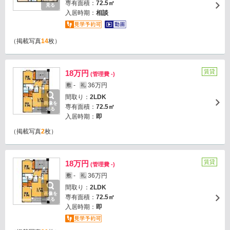
専有面積：
72.5㎡
見る
入居時期：
相談
（掲載写真
14
枚）
賃貸
18万円
(管理費 -)
-
36万円
敷
礼
間取り：
2LDK
画像を
専有面積：
72.5㎡
見る
入居時期：
即
（掲載写真
2
枚）
賃貸
18万円
(管理費 -)
-
36万円
敷
礼
間取り：
2LDK
画像を
専有面積：
72.5㎡
見る
入居時期：
即