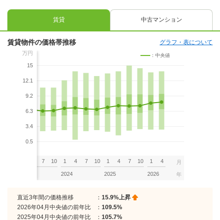
賃貸
中古マンション
賃貸物件の価格帯推移
グラフ・表について
万円
：中央値
15
12.1
9.2
6.3
3.4
0.5
7
10
1
4
7
10
1
4
7
10
1
4
7
10
1
4
月
2023
2024
2025
2026
年
直近3年間の価格推移
：
15.9%上昇
2026年04月中央値の前年比
：
109.5%
2025年04月中央値の前年比
：
105.7%