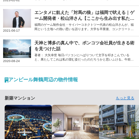
2023-02-02
が、ミニマリストとあまりに相性が良過ぎるのだ――。そう語るのは、
ミニマリストしぶさん。「僕をミニマリストにしてくれた街」という福
岡県福岡市の魅力を、たっぷりと語っていただきました。
エンタメに飢えた「対馬の狼」は福岡で吠える｜ゲ
ーム開発者・松山洋さん【ここから生み出す私た
ち】
福岡のゲーム制作会社・サイバーコネクトツー代表の松山洋さんが、福
岡という土地への熱い思いを語ります。大学を卒業後、コンクリート業
2021-06-17
界を経て福岡で会社を設立。以来、25年以上にわたって、福岡からさま
ざまなゲーム、映画を生み出し続けてきた松山さん。クリエイターにと
って、福岡の魅力とは何か。自身のエンタメに対する原体験から、福岡
天神と博多の真ん中で、ポンコツ会社員が生きる術
を拠点にする意味合いまでを、福岡人ならではの視点で語ります。ま
を見つけた話
た、小・中学生時代を送った長崎・対馬の思い出も振り返ります。
著者： 大矢幸世 毎日パソコンにへばりついて文字を叩きこんでいる
と、果たしてこれは私の望む姿だったのだろうかと思いふける。午前2
2020-08-24
時。明朝の会議を考えると、ここらへんでキリをつけねばならない。ゾ
ーンに入っていたのもほんのつかの間、シャットダウンを余儀なくされ
る。スマートフォンを開くと、Facebookにいくつかの通知が来てい
た。タイムラインを少しさかのぼると、馴染みの飲み屋の投稿がある。
アンピール舞鶴周辺の物件情報
「まだお客様は全然戻らず暇な日が続いていますが、コロナウイルスの
収束が進むと共に皆様が戻って来てくれることを信じ、今日も頑張って
営業します」──。 ◇ ◇ ◇私が一人飲みを覚えたのは、学生時代から
数年を過ごした京…
新築マンション
もっと見る