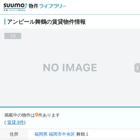
アンピール舞鶴の賃貸物件情報
1/3
9
掲載中の物件は
件あります
(
賃貸:9件
)
住所
福岡県
福岡市中央区
舞鶴１