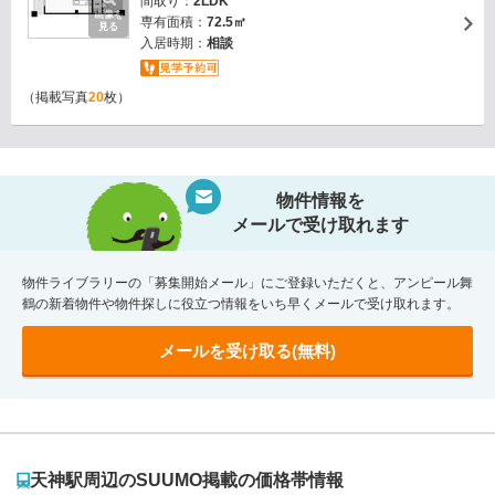
間取り：
2LDK
画像を
専有面積：
72.5㎡
見る
入居時期：
相談
（掲載写真
20
枚）
物件情報を
メールで受け取れます
物件ライブラリーの「募集開始メール」にご登録いただくと、アンピール舞
鶴の新着物件や物件探しに役立つ情報をいち早くメールで受け取れます。
メールを受け取る(無料)
天神駅周辺のSUUMO掲載の価格帯情報