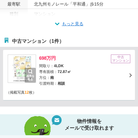
最寄駅
北九州モノレール「平和通」歩15分
種別
マンション
もっと見る
中古マンション（1件）
中古
698万円
マンション
間取り：
4LDK
専有面積：
72.87㎡
画像を
方位：
南
見る
引渡時期：
相談
（掲載写真
12
枚）
物件情報を
メールで受け取れます