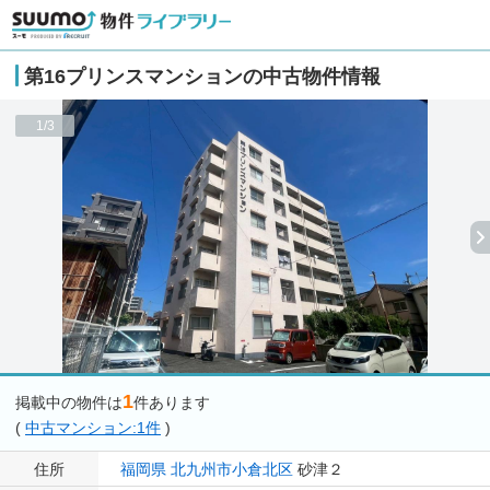
第16プリンスマンションの中古物件情報
1/3
1
掲載中の物件は
件あります
(
中古マンション:1件
)
住所
福岡県
北九州市小倉北区
砂津２