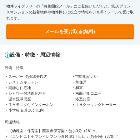
物件ライブラリーの「募集開始メール」にご登録いただくと、第16プリン
スマンションの新着物件や物件探しに役立つ情報をいち早くメールで受け取
れます。
メールを受け取る(無料)
設備・特徴・周辺情報
設備・特徴
スーパー 徒歩10分以内
市街地が近い
システムキッチン
角住戸
閑静な住宅地
和室
シャワー付洗面化粧台
南面バルコニー
温水洗浄便座
浴室に窓
ＴＶモニタ付インターホン
ＩＨクッキングヒーター
小学校 徒歩10分以内
周辺情報
【幼稚園・保育園】西教寺保育園：徒歩3分（161ｍ）
【コンビニ】セブンイレブン小倉砂津1丁目店：徒歩4分（270ｍ）