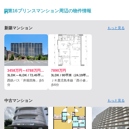
ーンに入っていたのもほんのつかの間、シャットダウンを余儀なくされ
る。スマートフォンを開くと、Facebookにいくつかの通知が来てい
た。タイムラインを少しさかのぼると、馴染みの飲み屋の投稿がある。
第16プリンスマンション周辺の物件情報
「まだお客様は全然戻らず暇な日が続いていますが、コロナウイルスの
収束が進むと共に皆様が戻って来てくれることを信じ、今日も頑張って
営業します」──。 ◇ ◇ ◇私が一人飲みを覚えたのは、学生時代から
数年を過ごした京…
新築マンション
もっと見る
3458万円～4788万円（うちモデルルーム価格4638万円、）
7890万円
3LDK～4LDK / 72.45平米～91.77平米
3LDK / 80平米（24.19坪）（壁芯）
西鉄バス「井堀四角」歩5
ＪＲ鹿児島本線「西小倉」
分
歩6分
中古マンション
もっと見る