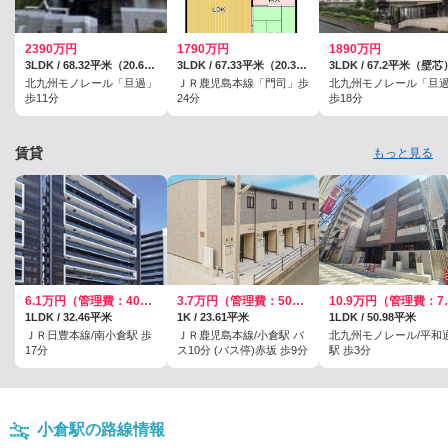
2390万円
1790万円
1890万円
3LDK / 68.32平米（20.66坪）（壁芯）
3LDK / 67.33平米（20.36坪）
3LDK / 67.2平米（壁芯
北九州モノレール「旦過」
ＪＲ鹿児島本線「門司」歩
北九州モノレール「旦
歩11分
24分
歩18分
賃貸
もっと見る
6.1万円（管理費：4000円）
3.7万円（管理費：5000円）
10.9万
1LDK / 32.46平米
1K / 23.61平米
1LDK / 50.98平米
ＪＲ日豊本線/南小倉駅 歩
ＪＲ鹿児島本線/小倉駅 バ
北九州モノレール/平和
17分
ス10分 (バス停)赤坂 歩9分
駅 歩3分
小倉駅の路線情報