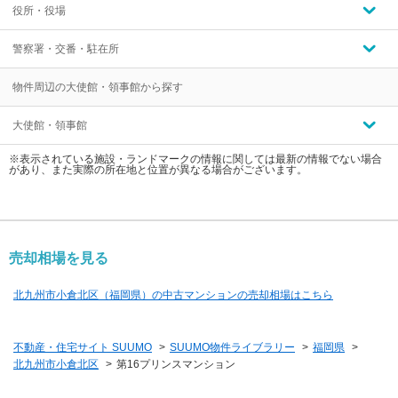
役所・役場
警察署・交番・駐在所
物件周辺の大使館・領事館から探す
大使館・領事館
※表示されている施設・ランドマークの情報に関しては最新の情報でない場合
があり、また実際の所在地と位置が異なる場合がございます。
売却相場を見る
北九州市小倉北区（福岡県）の中古マンションの売却相場はこちら
不動産・住宅サイト SUUMO
>
SUUMO物件ライブラリー
>
福岡県
>
北九州市小倉北区
>
第16プリンスマンション