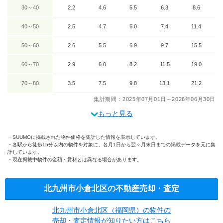
30～40
2.2
4.6
5.5
6.3
8.6
40～50
2.5
4.7
6.0
7.4
11.4
50～60
2.6
5.5
6.9
9.7
15.5
60～70
2.9
6.0
8.2
11.5
19.0
70～80
3.5
7.5
9.8
13.1
21.2
集計期間：2025年07月01日～2026年06月30日
もっと見る
SUUMOに掲載された物件価格を集計した情報を表示しています。
各駅から徒歩15分以内の物件を対象に、各月1日から翌々月末日までの掲載データを元に集
計しています。
現在掲載中物件の金額・賃料とは異なる場合があります。
北九州市小倉北区の不動産売却・査定
北九州市小倉北区（福岡県）の物件の
売却・査定情報が知りたい方はこちら