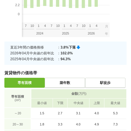
2.2
0
7
10
1
4
7
10
1
4
7
10
1
4
7
10
1
4
月
2023
2024
2025
2026
年
直近3年間の価格推移
：
3.8%下落
2026年04月中央値の前年比
：
102.0%
2025年04月中央値の前年比
：
94.3%
賃貸物件の価格帯
専有面積
築年数
駅徒歩
金額
(万円)
専有面積
(m²)
最小値
下限
中央値
上限
最大値
～20
1.5
2.7
3.1
4.0
5.3
20～30
1.8
3.3
4.0
4.9
7.3