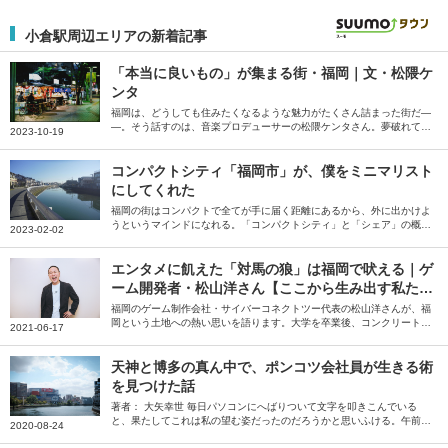
小倉駅周辺エリアの新着記事
「本当に良いもの」が集まる街・福岡｜文・松隈ケ
ンタ
福岡は、どうしても住みたくなるような魅力がたくさん詰まった街だ―
―。そう話すのは、音楽プロデューサーの松隈ケンタさん。夢破れて帰
2023-10-19
ってくる場所、という印象を払拭するため、全盛期で地元に帰ることを
目標にしていた松隈さんが感じている、福岡の魅力を綴っていただきま
した。
コンパクトシティ「福岡市」が、僕をミニマリスト
にしてくれた
福岡の街はコンパクトで全てが手に届く距離にあるから、外に出かけよ
うというマインドになれる。「コンパクトシティ」と「シェア」の概念
2023-02-02
が、ミニマリストとあまりに相性が良過ぎるのだ――。そう語るのは、
ミニマリストしぶさん。「僕をミニマリストにしてくれた街」という福
岡県福岡市の魅力を、たっぷりと語っていただきました。
エンタメに飢えた「対馬の狼」は福岡で吠える｜ゲ
ーム開発者・松山洋さん【ここから生み出す私た
ち】
福岡のゲーム制作会社・サイバーコネクトツー代表の松山洋さんが、福
岡という土地への熱い思いを語ります。大学を卒業後、コンクリート業
2021-06-17
界を経て福岡で会社を設立。以来、25年以上にわたって、福岡からさま
ざまなゲーム、映画を生み出し続けてきた松山さん。クリエイターにと
って、福岡の魅力とは何か。自身のエンタメに対する原体験から、福岡
天神と博多の真ん中で、ポンコツ会社員が生きる術
を拠点にする意味合いまでを、福岡人ならではの視点で語ります。ま
を見つけた話
た、小・中学生時代を送った長崎・対馬の思い出も振り返ります。
著者： 大矢幸世 毎日パソコンにへばりついて文字を叩きこんでいる
と、果たしてこれは私の望む姿だったのだろうかと思いふける。午前2
2020-08-24
時。明朝の会議を考えると、ここらへんでキリをつけねばならない。ゾ