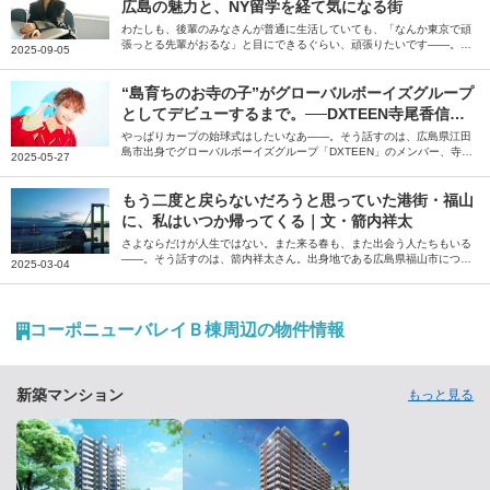
広島の魅力と、NY留学を経て気になる街
わたしも、後輩のみなさんが普通に生活していても、「なんか東京で頑
張っとる先輩がおるな」と目にできるぐらい、頑張りたいです――。そ
2025-09-05
う話すのは、ソロアーティストの鞘師里保さん。小学校卒業前にはデビ
ューのために地元・広島県を離れて以来、東京やニューヨークでの暮ら
しを経て、今、鞘師さんが住みたい街とは？
“島育ちのお寺の子”がグローバルボーイズグループ
としてデビューするまで。──DXTEEN寺尾香信さ
んを育んだ地元・広島の温かさ
やっぱりカープの始球式はしたいなあ――。そう話すのは、広島県江田
島市出身でグローバルボーイズグループ「DXTEEN」のメンバー、寺尾
2025-05-27
香信（てらおこうしん）さん。広島県ののどかな島にあるお寺で生まれ
育った寺尾さんに、広島県や江田島の魅力、思い出のお店や今後の目標
について伺いました。
もう二度と戻らないだろうと思っていた港街・福山
に、私はいつか帰ってくる｜文・箭内祥太
さよならだけが人生ではない。また来る春も、また出会う人たちもいる
――。そう話すのは、箭内祥太さん。出身地である広島県福山市につい
2025-03-04
て、自身の思い出を振り返りながら綴っていただきました。
コーポニューバレイＢ棟周辺の物件情報
新築マンション
もっと見る