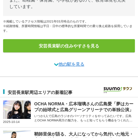
また、幼稚園・保育園、小学校があるので、教育環境も充実
しています。
※掲載しているアクセス情報は2021年03月時点のものです。
※経路情報、所要時間情報は平日・日中の標準的な所要時間での乗り換え経路を採用していま
す。
安芸長束駅の住みやすさを見る
他の駅を見る
安芸長束駅周辺エリアの新着記事
OCHA NORMA・広本瑠璃さんの広島愛「夢はカー
プの始球式と広島グリーンアリーナでの単独公演」
いつか1人で広島のラジオのパーソナリティをやってみたいです。広島
とOCHA NORMA両方の魅力を、もっと知ってもらう機会をつくれたら
2025-10-14
って――。そう話すのは、OCHA NORMAのメンバーで広島県出身の広
本瑠璃さん。根っからのカープファンで、ラジオのレギュラーも持って
いる広本さんに、広島愛をたっぷり語っていただきました。
鞘師里保が語る、大人になってから気付いた地元・