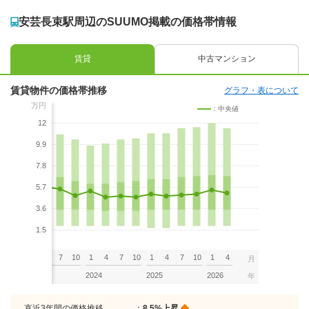
安芸長束駅周辺のSUUMO掲載の価格帯情報
賃貸
中古マンション
賃貸物件の価格帯推移
グラフ・表について
万円
：中央値
12
9.9
7.8
5.7
3.6
1.5
7
10
1
4
7
10
1
4
7
10
1
4
7
10
1
4
月
2023
2024
2025
2026
年
直近3年間の価格推移
：
8.5%上昇