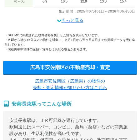
70～80
6.9
10.5
12.9
13.0
15.4
集計期間：2025年07月01日～2026年06月30日
もっと見る
SUUMOに掲載された物件価格を集計した情報を表示しています。
各駅から徒歩15分以内の物件を対象に、各月1日から翌々月末日までの掲載データを元に集
計しています。
現在掲載中物件の金額・賃料とは異なる場合があります。
広島市安佐南区の不動産売却・査定
広島市安佐南区（広島県）の物件の
売却・査定情報が知りたい方はこちら
安芸長束駅ってこんな場所
安芸長束駅は、ＪＲ可部線が運行しています。
駅周辺にはスーパー、コンビニ、薬局（薬店）などの商業施
設があり、生活利便性が高い街です。