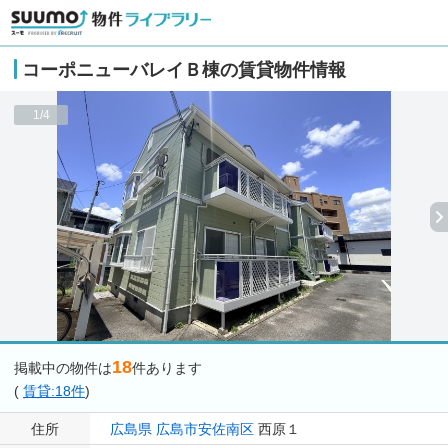
コーポニューバレイＢ棟の賃貸物件情報
1/4
18
掲載中の物件は
件あります
(
賃貸:18件
)
住所
広島県
広島市安佐南区
西原１