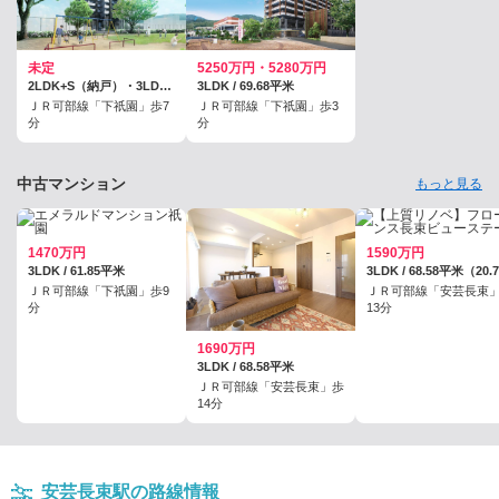
未定
5250万円・5280万円
2LDK+S（納戸）・3LDK / 64.67平米～73.05平米
3LDK / 69.68平米
ＪＲ可部線「下祇園」歩7
ＪＲ可部線「下祇園」歩3
分
分
中古マンション
もっと見る
1470万円
1590万円
3LDK / 61.85平米
ＪＲ可部線「下祇園」歩9
ＪＲ可部線「安芸長束
分
13分
1690万円
3LDK / 68.58平米
ＪＲ可部線「安芸長束」歩
14分
安芸長束駅の路線情報