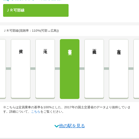
ＪＲ可部線
ＪＲ可部線(混雑率：110%(可部→広島))
横川
三滝
安芸長束
下祇園
古市橋
※こちらは定員乗車の基準を100%とした、2017年の国土交通省のデータより抜粋していま
す。詳細について、
こちら
をご覧ください。
他の駅を見る