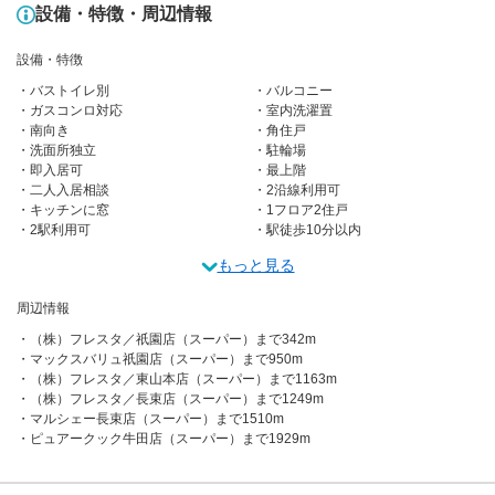
設備・特徴・周辺情報
設備・特徴
バストイレ別
バルコニー
ガスコンロ対応
室内洗濯置
南向き
角住戸
洗面所独立
駐輪場
即入居可
最上階
二人入居相談
2沿線利用可
キッチンに窓
1フロア2住戸
2駅利用可
駅徒歩10分以内
もっと見る
周辺情報
（株）フレスタ／祇園店（スーパー）まで342m
マックスバリュ祇園店（スーパー）まで950m
（株）フレスタ／東山本店（スーパー）まで1163m
（株）フレスタ／長束店（スーパー）まで1249m
マルシェー長束店（スーパー）まで1510m
ピュアークック牛田店（スーパー）まで1929m