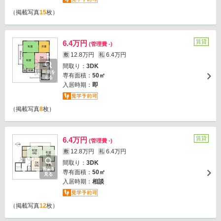
（掲載写真
15
枚）
賃貸
6.4万円
(管理費 -)
12.8万円
6.4万円
敷
礼
間取り：
3DK
画像を
専有面積：
50㎡
見る
入居時期：
即
（掲載写真
8
枚）
賃貸
6.4万円
(管理費 -)
12.8万円
6.4万円
敷
礼
間取り：
3DK
画像を
専有面積：
50㎡
見る
入居時期：
相談
（掲載写真
12
枚）