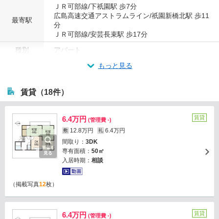
ＪＲ可部線/下祇園駅 歩7分
広島高速交通アストラムライン/祇園新橋北駅 歩11
最寄駅
分
ＪＲ可部線/安芸長束駅 歩17分
種別
アパート
もっと見る
賃貸（18件）
賃貸
6.4万円
(管理費 -)
12.8万円
6.4万円
敷
礼
間取り：
3DK
画像を
専有面積：
50㎡
見る
入居時期：
相談
（掲載写真
12
枚）
賃貸
6.4万円
(管理費 -)