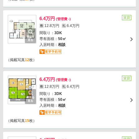
賃貸
6.4万円
(管理費 -)
12.8万円
6.4万円
敷
礼
間取り：
3DK
画像を
専有面積：
50㎡
見る
入居時期：
相談
（掲載写真
12
枚）
賃貸
6.4万円
(管理費 -)
12.8万円
6.4万円
敷
礼
間取り：
3DK
画像を
専有面積：
50㎡
見る
入居時期：
相談
（掲載写真
15
枚）