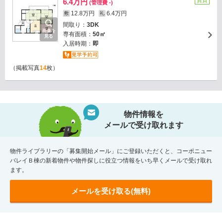
賃貸
6.4万円
(管理費 -)
12.8万円
6.4万円
敷
礼
間取り：
3DK
画像を
専有面積：
50㎡
見る
入居時期：
即
（掲載写真
14
枚）
物件情報を
メールで受け取れます
物件ライブラリーの「募集開始メール」にご登録いただくと、コーポニュー
バレイＢ棟の新着物件や物件探しに役立つ情報をいち早くメールで受け取れ
ます。
メールを受け取る(無料)