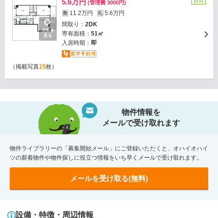
賃貸
5.6万円
(管理費 3000円)
11.2万円
5.6万円
敷
礼
間取り：
2DK
画像を
専有面積：
51㎡
見る
入居時期：
即
（掲載写真
15
枚）
物件情報を
メールで受け取れます
物件ライブラリーの「募集開始メール」にご登録いただくと、オハイオハイ
ツの新着物件や物件探しに役立つ情報をいち早くメールで受け取れます。
メールを受け取る(無料)
設備・特徴・周辺情報