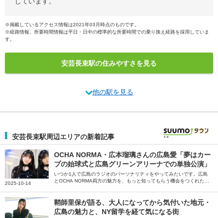
しています。
※掲載しているアクセス情報は2021年03月時点のものです。
※経路情報、所要時間情報は平日・日中の標準的な所要時間での乗り換え経路を採用していま
す。
安芸長束駅の住みやすさを見る
他の駅を見る
安芸長束駅周辺エリアの新着記事
OCHA NORMA・広本瑠璃さんの広島愛「夢はカー
プの始球式と広島グリーンアリーナでの単独公演」
いつか1人で広島のラジオのパーソナリティをやってみたいです。広島
とOCHA NORMA両方の魅力を、もっと知ってもらう機会をつくれたら
2025-10-14
って――。そう話すのは、OCHA NORMAのメンバーで広島県出身の広
本瑠璃さん。根っからのカープファンで、ラジオのレギュラーも持って
いる広本さんに、広島愛をたっぷり語っていただきました。
鞘師里保が語る、大人になってから気付いた地元・
広島の魅力と、NY留学を経て気になる街