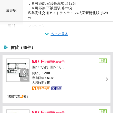
ＪＲ可部線/安芸長束駅 歩12分
ＪＲ可部線/下祇園駅 歩23分
最寄駅
広島高速交通アストラムライン/祇園新橋北駅 歩29
分
種別
マンション
もっと見る
賃貸（48件）
賃貸
5.6万円
(管理費 3000円)
11.2万円
5.6万円
敷
礼
間取り：
2DK
画像を
専有面積：
51㎡
見る
入居時期：
即
（掲載写真
15
枚）
賃貸
5.6万円
(管理費 3000円)