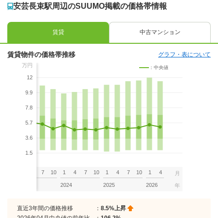
安芸長束駅周辺のSUUMO掲載の価格帯情報
賃貸
中古マンション
賃貸物件の価格帯推移
グラフ・表について
万円
：中央値
12
9.9
7.8
5.7
3.6
1.5
7
10
1
4
7
10
1
4
7
10
1
4
7
10
1
4
月
2023
2024
2025
2026
年
直近3年間の価格推移
：
8.5%上昇