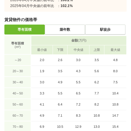
2026年04月中央値の前年比
：
106.2%
2025年04月中央値の前年比
：
102.1%
賃貸物件の価格帯
専有面積
築年数
駅徒歩
金額
(万円)
専有面積
(m²)
最小値
下限
中央値
上限
最大値
～20
2.0
2.6
3.0
3.5
4.8
20～30
1.9
3.5
4.3
5.6
8.0
30～40
3.0
4.9
5.5
6.2
7.5
40～50
3.3
5.5
6.5
7.7
10.4
50～60
4.1
6.4
7.2
8.2
10.8
60～70
4.9
7.1
8.3
10.8
14.7
70～80
6.9
10.5
12.9
13.0
15.4