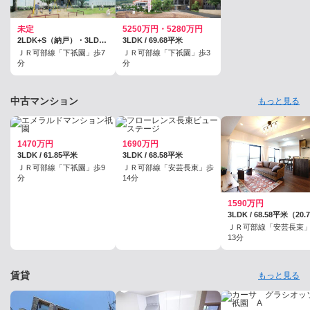
未定
5250万円・5280万円
2LDK+S（納戸）・3LDK / 64.67平米～73.05平米
3LDK / 69.68平米
ＪＲ可部線「下祇園」歩7
ＪＲ可部線「下祇園」歩3
分
分
中古マンション
もっと見る
1470万円
1690万円
3LDK / 61.85平米
3LDK / 68.58平米
ＪＲ可部線「下祇園」歩9
ＪＲ可部線「安芸長束」歩
分
14分
1590万円
ＪＲ可部線「安芸長束
13分
賃貸
もっと見る