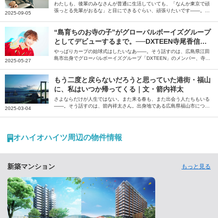
わたしも、後輩のみなさんが普通に生活していても、「なんか東京で頑
張っとる先輩がおるな」と目にできるぐらい、頑張りたいです――。そ
2025-09-05
う話すのは、ソロアーティストの鞘師里保さん。小学校卒業前にはデビ
ューのために地元・広島県を離れて以来、東京やニューヨークでの暮ら
しを経て、今、鞘師さんが住みたい街とは？
“島育ちのお寺の子”がグローバルボーイズグループ
としてデビューするまで。──DXTEEN寺尾香信さ
んを育んだ地元・広島の温かさ
やっぱりカープの始球式はしたいなあ――。そう話すのは、広島県江田
島市出身でグローバルボーイズグループ「DXTEEN」のメンバー、寺尾
2025-05-27
香信（てらおこうしん）さん。広島県ののどかな島にあるお寺で生まれ
育った寺尾さんに、広島県や江田島の魅力、思い出のお店や今後の目標
について伺いました。
もう二度と戻らないだろうと思っていた港街・福山
に、私はいつか帰ってくる｜文・箭内祥太
さよならだけが人生ではない。また来る春も、また出会う人たちもいる
――。そう話すのは、箭内祥太さん。出身地である広島県福山市につい
2025-03-04
て、自身の思い出を振り返りながら綴っていただきました。
オハイオハイツ周辺の物件情報
新築マンション
もっと見る