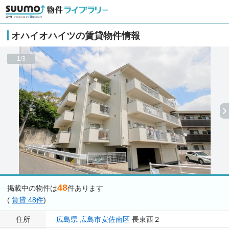
オハイオハイツの賃貸物件情報
1/3
48
掲載中の物件は
件あります
(
賃貸:48件
)
住所
広島県
広島市安佐南区
長束西２