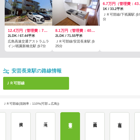
6.7万円
1K / 33.2平米
ＪＲ可部線/下祇園駅 歩
分
12.4万円（管理費：7000円）
8.1万円（管理費：4000円）
2LDK / 67.44平米
2LDK / 71.55平米
広島高速交通アストラムラ
ＪＲ可部線/安芸長束駅 歩
イン/祇園新橋北駅 歩7分
25分
安芸長束駅の路線情報
ＪＲ可部線
ＪＲ可部線(混雑率：110%(可部→広島))
横川
三滝
安芸長束
下祇園
古市橋