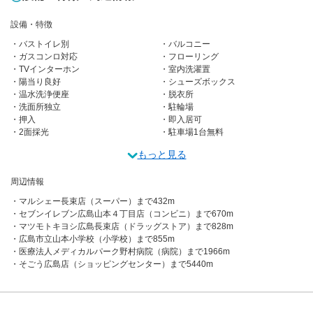
設備・特徴
バストイレ別
バルコニー
ガスコンロ対応
フローリング
TVインターホン
室内洗濯置
陽当り良好
シューズボックス
温水洗浄便座
脱衣所
洗面所独立
駐輪場
押入
即入居可
2面採光
駐車場1台無料
もっと見る
周辺情報
マルシェー長束店（スーパー）まで432m
セブンイレブン広島山本４丁目店（コンビニ）まで670m
マツモトキヨシ広島長束店（ドラッグストア）まで828m
広島市立山本小学校（小学校）まで855m
医療法人メディカルパーク野村病院（病院）まで1966m
そごう広島店（ショッピングセンター）まで5440m