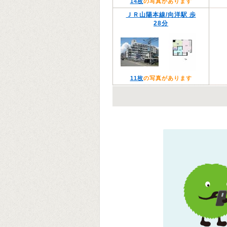
14枚
の写真があります
ＪＲ山陽本線/向洋駅 歩
28分
11枚
の写真があります