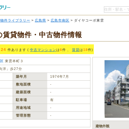
O物件ライブラリー
>
広島県
>
広島市南区
> ダイヤコーポ東雲
の賃貸物件・中古物件情報
24
件あります (
中古マンション
は
6
件 、
賃貸
は
18
件)
区
東雲本町３
向洋」歩27分
築年月
1974年7月
敷地面積
‐
建築面積
‐
駐車場
有
用途地域
‐
管理形態
‐
建物外観