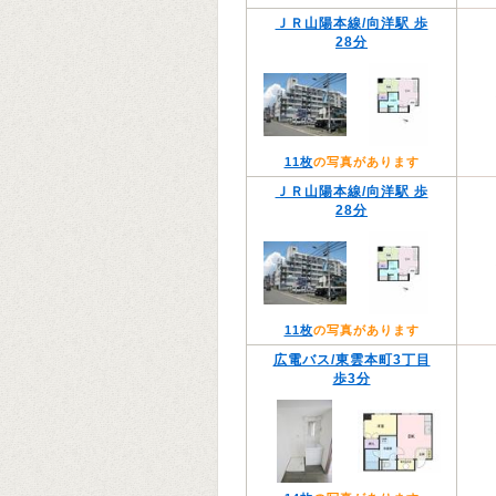
ＪＲ山陽本線/向洋駅 歩
28分
11枚
の写真があります
ＪＲ山陽本線/向洋駅 歩
28分
11枚
の写真があります
広電バス/東雲本町3丁目
歩3分