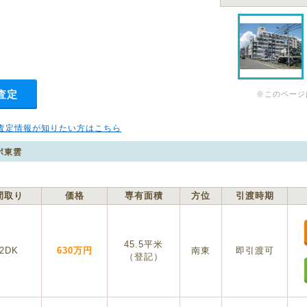
査定
※このページ
査定情報が知りたい方はこちら
ポ東雲
間取り
価格
専有面積
方位
引渡時期
45.5平米
2DK
630万円
南東
即引渡可
（登記）