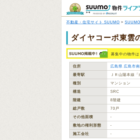
不動産・住宅サイト SUUMO
>
SUUM
ダイヤコーポ東雲
募集中の物件は
住所
広島県
広島市南
最寄駅
ＪＲ山陽本線「
種別
マンション
構造
SRC
階建
8階建
総戸数
70戸
その他面積
‐
敷地の権利形態
‐
施工会社
‐