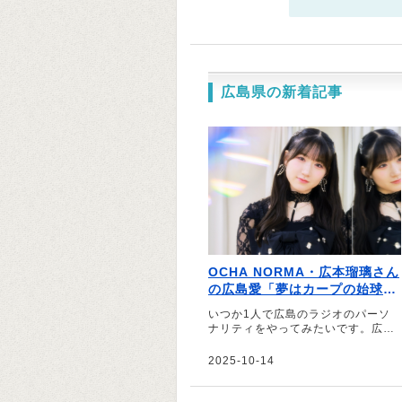
広島県の新着記事
OCHA NORMA・広本瑠璃さん
の広島愛「夢はカープの始球式
と広島グリーンアリーナでの単
いつか1人で広島のラジオのパーソ
独公演」
ナリティをやってみたいです。広島
とOCHA NORMA両方の魅力を、も
っと知ってもらう機会をつくれたら
2025-10-14
って――。そう話すのは、OCHA N
ORMAのメンバーで広島県出身の広
本瑠璃さん。根っからのカープファ