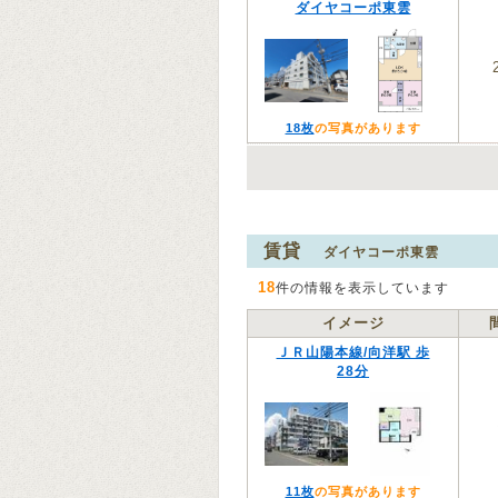
ダイヤコーポ東雲
18枚
の写真があります
賃貸
ダイヤコーポ東雲
18
件の情報を表示しています
イメージ
ＪＲ山陽本線/向洋駅 歩
28分
11枚
の写真があります