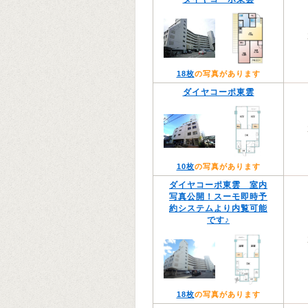
18枚
の写真があります
ダイヤコーポ東雲
10枚
の写真があります
ダイヤコーポ東雲 室内
写真公開！スーモ即時予
約システムより内覧可能
です♪
18枚
の写真があります