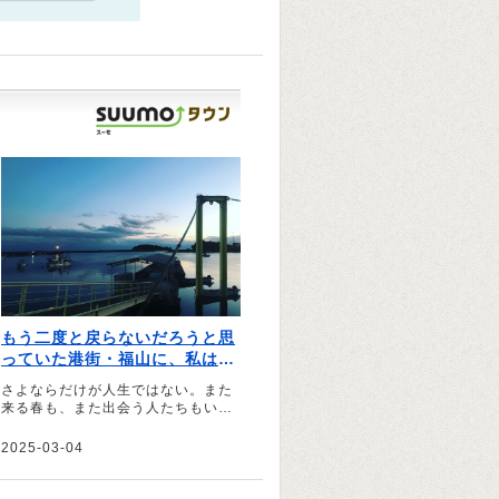
もう二度と戻らないだろうと思
っていた港街・福山に、私はい
つか帰ってくる｜文・箭内祥太
さよならだけが人生ではない。また
来る春も、また出会う人たちもいる
――。そう話すのは、箭内祥太さ
ん。出身地である広島県福山市につ
2025-03-04
いて、自身の思い出を振り返りなが
ら綴っていただきました。