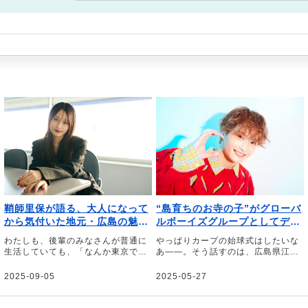
鞘師里保が語る、大人になって
“島育ちのお寺の子”がグローバ
から気付いた地元・広島の魅力
ルボーイズグループとしてデビ
と、NY留学を経て気になる街
ューするまで。──DXTEEN寺
わたしも、後輩のみなさんが普通に
やっぱりカープの始球式はしたいな
尾香信さんを育んだ地元・広島
生活していても、「なんか東京で頑
あ――。そう話すのは、広島県江田
の温かさ
張っとる先輩がおるな」と目にでき
島市出身でグローバルボーイズグル
るぐらい、頑張りたいです――。そ
ープ「DXTEEN」のメンバー、寺尾
2025-09-05
2025-05-27
う話すのは、ソロアーティストの鞘
香信（てらおこうしん）さん。広島
師里保さん。小学校卒業前にはデビ
県ののどかな島にあるお寺で生まれ
ューのために地元・広島県を離れて
育った寺尾さんに、広島県や江田島