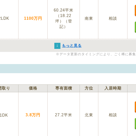
60.24平米
（18.22
2LDK
1100万円
南東
相談
坪）（登
記）
↓
もっと見る
※データ更新のタイミングにより、ごく稀に募集
間取り
価格
専有面積
方位
入居時期
3.8万円
27.2平米
北東
相談
1DK