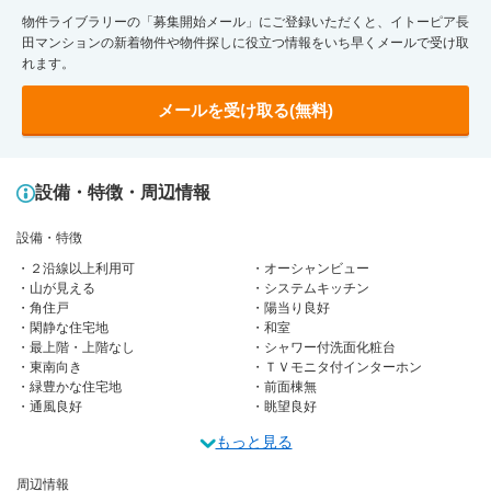
物件ライブラリーの「募集開始メール」にご登録いただくと、イトーピア長
田マンションの新着物件や物件探しに役立つ情報をいち早くメールで受け取
れます。
メールを受け取る(無料)
設備・特徴・周辺情報
設備・特徴
２沿線以上利用可
オーシャンビュー
山が見える
システムキッチン
角住戸
陽当り良好
閑静な住宅地
和室
最上階・上階なし
シャワー付洗面化粧台
東南向き
ＴＶモニタ付インターホン
緑豊かな住宅地
前面棟無
通風良好
眺望良好
もっと見る
周辺情報