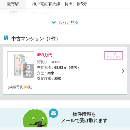
最寄駅
神戸電鉄有馬線「長田」歩5分
種別
マンション
もっと見る
中古マンション（1件）
中古
450万円
マンション
間取り：
3LDK
専有面積：
69.93㎡（壁芯）
画像を
方位：
南東
見る
引渡時期：
相談
（掲載写真
18
枚）
物件情報を
メールで受け取れます