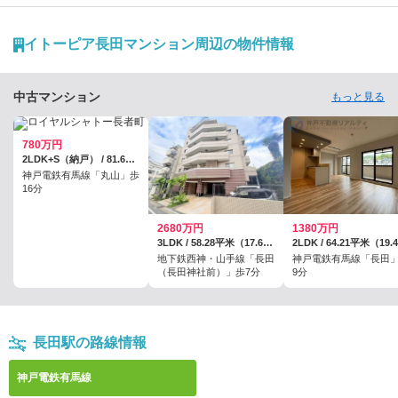
続けた理由、街の“ちょうどよさ”を語るインタビュー。
イトーピア長田マンション周辺の物件情報
中古マンション
もっと見る
780万円
2LDK+S（納戸） / 81.67平米
神戸電鉄有馬線「丸山」歩
16分
2680万円
1380万円
3LDK / 58.28平米（17.62坪）（壁芯）
地下鉄西神・山手線「長田
神戸電鉄有馬線「長田
（長田神社前）」歩7分
9分
長田駅の路線情報
神戸電鉄有馬線