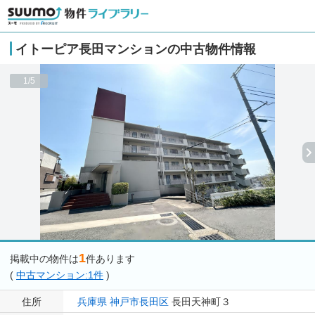
イトーピア長田マンションの中古物件情報
1/5
1
掲載中の物件は
件あります
(
中古マンション:1件
)
住所
兵庫県
神戸市長田区
長田天神町３