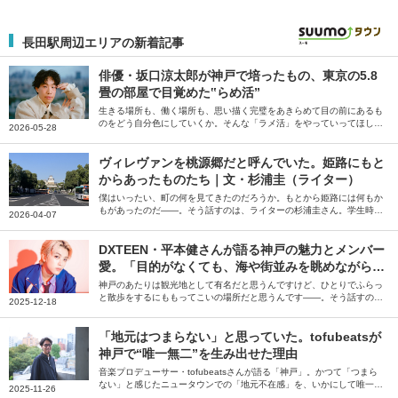
長田駅周辺エリアの新着記事
俳優・坂口涼太郎が神戸で培ったもの、東京の5.8
畳の部屋で目覚めた‟らめ活”
生きる場所も、働く場所も、思い描く完璧をあきらめて目の前にあるも
のをどう自分色にしていくか。そんな「ラメ活」をやっていってほしい
2026-05-28
です――。そう話すのは、俳優の坂口涼太郎さん。俳優のお仕事に出会
った地元・神戸での思い出と魅力や、現在も更新し続ける大好きなお部
屋について伺いました。
ヴィレヴァンを桃源郷だと呼んでいた。姫路にもと
からあったものたち｜文・杉浦圭（ライター）
僕はいったい、町の何を見てきたのだろうか。もとから姫路には何もか
もがあったのだ――。そう話すのは、ライターの杉浦圭さん。学生時代
2026-04-07
に見失ってしまったものの、社会人になって帰省した際に改めて感じた
姫路の魅力を綴っていただきました。
DXTEEN・平本健さんが語る神戸の魅力とメンバー
愛。「目的がなくても、海や街並みを眺めながら歩
くだけで楽しい街」
神戸のあたりは観光地として有名だと思うんですけど、ひとりでふらっ
と散歩をするにももってこいの場所だと思うんです――。そう話すの
2025-12-18
は、ボーイズグループDXTEENの平本健さん。生まれ育った神戸の街や
芦屋のグルメについてたっぷり語っていただきました。
「地元はつまらない」と思っていた。tofubeatsが
神戸で“唯一無二”を生み出せた理由
音楽プロデューサー・tofubeatsさんが語る「神戸」。かつて「つまら
ない」と感じたニュータウンでの「地元不在感」を、いかにして唯一無
2025-11-26
二の音楽を生み出す「強み」に変えたのか。デビュー後も神戸で創作を