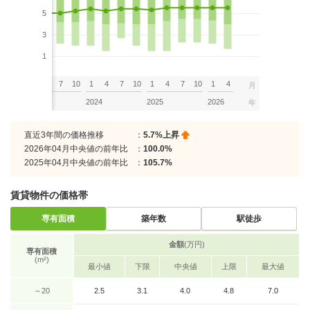
5
3
1
7
10
1
4
7
10
1
4
7
10
1
4
7
10
1
4
月
2023
2024
2025
2026
年
直近3年間の価格推移
：
5.7%上昇
2026年04月中央値の前年比
：
100.0%
2025年04月中央値の前年比
：
105.7%
賃貸物件の価格帯
専有面積
築年数
駅徒歩
金額
(万円)
専有面積
(m²)
最小値
下限
中央値
上限
最大値
～20
2.5
3.1
4.0
4.8
7.0