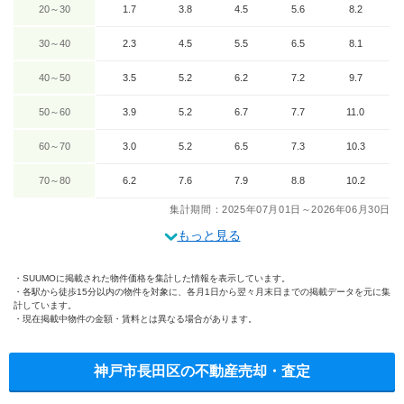
20～30
1.7
3.8
4.5
5.6
8.2
30～40
2.3
4.5
5.5
6.5
8.1
40～50
3.5
5.2
6.2
7.2
9.7
50～60
3.9
5.2
6.7
7.7
11.0
60～70
3.0
5.2
6.5
7.3
10.3
70～80
6.2
7.6
7.9
8.8
10.2
集計期間：2025年07月01日～2026年06月30日
もっと見る
SUUMOに掲載された物件価格を集計した情報を表示しています。
各駅から徒歩15分以内の物件を対象に、各月1日から翌々月末日までの掲載データを元に集
計しています。
現在掲載中物件の金額・賃料とは異なる場合があります。
神戸市長田区の不動産売却・査定