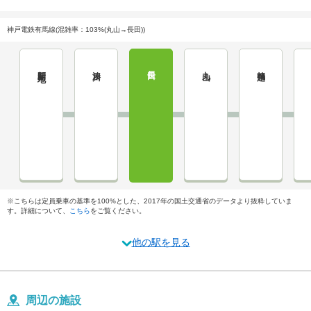
神戸電鉄有馬線(混雑率：103%(丸山→長田))
新開地
湊川
長田
丸山
鵯越
※こちらは定員乗車の基準を100%とした、2017年の国土交通省のデータより抜粋していま
す。詳細について、
こちら
をご覧ください。
他の駅を見る
周辺の施設