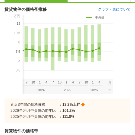
賃貸物件の価格帯推移
グラフ・表について
万円
：中央値
13
10.5
8
5.5
3
0.5
7
10
1
4
7
10
1
4
7
10
1
4
7
10
1
4
月
2023
2024
2025
2026
年
直近3年間の価格推移
：
13.3%上昇
2026年04月中央値の前年比
：
101.3%
2025年04月中央値の前年比
：
111.8%
賃貸物件の価格帯