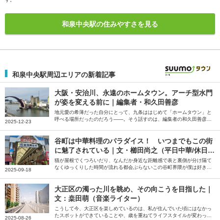
和泉中央駅の住みやすさを見る
和泉中央駅周辺エリアの新着記事
大阪・安治川、永遠のホームタウン。アーチ型水門
が姿を変える前に｜編集者・和久田善彦
地元愛の希薄だった自分にとって、九条ははじめて「ホームタウン」と
呼べる場所だったのだろう――。そう話すのは、編集者の和久田善彦さ
2025-12-23
ん。就職と共に住み始め、いまも「ホームタウン」だと感じているとい
う大阪市の安治川周辺の街について綴っていただきました。
谷町は中華料理のパラダイス！ いつまでもこの街
に魅了されている｜文・櫛田尚之（平日中華/休日中
華 代表）
猫が屋根でくつろいだり、なんだか身近な距離感で表と裏側が分け隔て
なくゆっくりした時間が流れる都会ぶらないこの谷町界隈が僕は好きだ
2025-09-18
――。そう話すのは、中華クルー「平日中華/休日中華」代表の櫛田尚
之さん。中華を好きになるきっかけになった谷町の魅力について綴って
いただきました。
大正区の濁った川を眺め、その向こうを目指した｜
文：桒田萌（音楽ライター）
こうして今、大正区を楽しめているのは、私が住んでいた頃にはなかっ
たスポットができていることや、歳を重ねてライフスタイルが変わった
2025-08-26