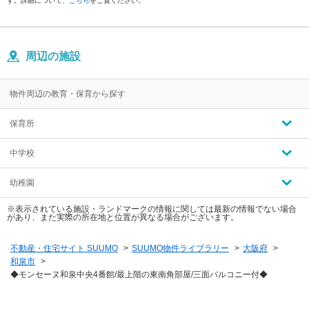
す。詳細について、
こちら
をご覧ください。
周辺の施設
物件周辺の教育・保育から探す
保育所
中学校
幼稚園
※表示されている施設・ランドマークの情報に関しては最新の情報でない場合
があり、また実際の所在地と位置が異なる場合がございます。
不動産・住宅サイト SUUMO
>
SUUMO物件ライブラリー
>
大阪府
>
和泉市
>
◆モンセーヌ和泉中央4番館/最上階の東南角部屋/三面バルコニー付◆