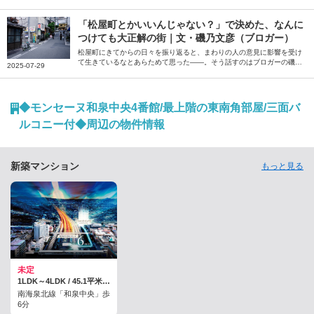
ことが大きいだろう――。そう話すのは、音楽ライターの桒田萌さん。
一度は距離を置いた地元・大正区の大人になってから気付いた魅力を綴
っていただきました。
「松屋町とかいいんじゃない？」で決めた、なんに
つけても大正解の街｜文・磯乃文彦（ブロガー）
松屋町にきてからの日々を振り返ると、まわりの人の意見に影響を受け
て生きているなとあらためて思った――。そう話すのはブロガーの磯乃
2025-07-29
文彦さん。パートナーの転勤で住むことになった大阪の松屋町での暮ら
しについて、おすすめのお店などを交えながら綴っていただきました。
◆モンセーヌ和泉中央4番館/最上階の東南角部屋/三面バ
ルコニー付◆周辺の物件情報
新築マンション
もっと見る
未定
1LDK～4LDK / 45.1平米～95.7平米
南海泉北線「和泉中央」歩
6分