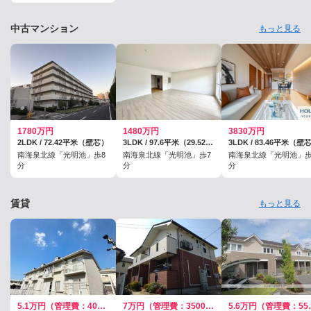
中古マンション
もっと見る
1780万円
1480万円
3830万円
2LDK / 72.42平米（壁芯）
3LDK / 97.6平米（29.52坪）（壁芯）
3LDK / 83.46平米（壁
南海泉北線「光明池」歩8
南海泉北線「光明池」歩7
南海泉北線「光明池」歩
分
分
分
賃貸
もっと見る
5.1万円（管理費：4000円）
7万円（管理費：3500円）
5.6万円