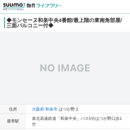
◆モンセーヌ和泉中央4番館/最上階の東南角部屋/
三面バルコニー付◆
住所
大阪府
和泉市
はつが野２
泉北高速鉄道「和泉中央」バス5分はつが野口歩1
最寄駅
分