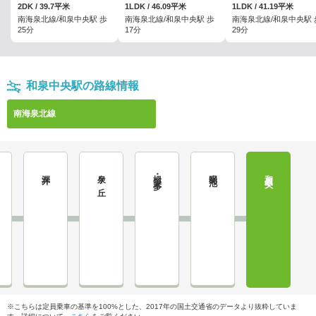
2DK / 39.7平米
1LDK / 46.09平米
1LDK / 41.19平米
南海泉北線/和泉中央駅 歩
南海泉北線/和泉中央駅 歩
南海泉北線/和泉中央駅 
25分
17分
29分
和泉中央駅の路線情報
南海泉北線
深井
泉ケ丘
栂・美木多
光明池
和泉中央
※こちらは定員乗車の基準を100%とした、2017年の国土交通省のデータより抜粋していま