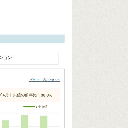
ション
グラフ・表について
5年04月中央値の前年比：
98.0%
：中央値