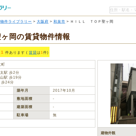
O物件ライブラリー
>
大阪府
>
和泉市
> ＨＩＬＬ ＴＯＰ聖ヶ岡
聖ヶ岡の賃貸物件情報
1
件あります (
賃貸
は
1
件)
太町
太駅 歩2分
山駅 歩19分
 歩24分
築年月
2017年10月
敷地面積
‐
建築面積
‐
駐車場
無
建物外観