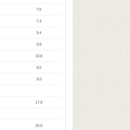
7.0
7.4
9.4
9.8
10.8
8.5
9.0
17.9
20.0