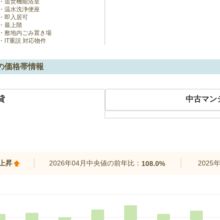
追焚機能浴室
温水洗浄便座
即入居可
最上階
敷地内ごみ置き場
IT重説 対応物件
の価格帯情報
貸
中古マン
%上昇
2026年04月中央値の前年比：
202
108.0%