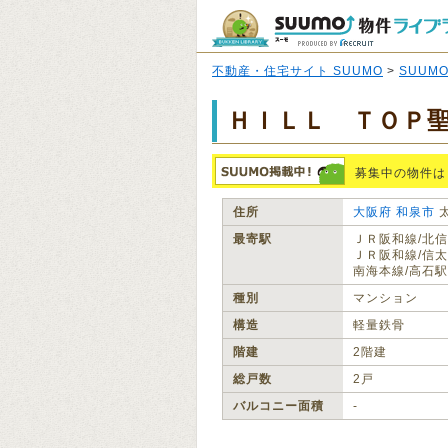
不動産・住宅サイト SUUMO
>
SUUM
ＨＩＬＬ ＴＯＰ
募集中の物件は
住所
大阪府
和泉市
最寄駅
ＪＲ阪和線/北信
ＪＲ阪和線/信太
南海本線/高石駅
種別
マンション
構造
軽量鉄骨
階建
2階建
総戸数
2戸
バルコニー面積
‐