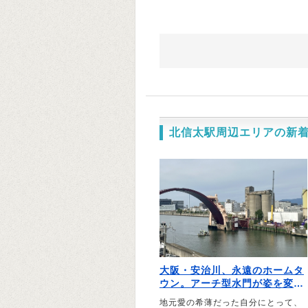
北信太駅周辺エリアの新
大阪・安治川、永遠のホームタ
ウン。アーチ型水門が姿を変え
る前に｜編集者・和久田善彦
地元愛の希薄だった自分にとって、