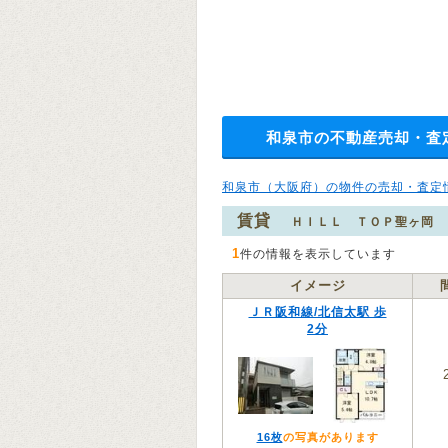
和泉市の不動産売却・査
和泉市（大阪府）の物件の売却・査定
賃貸
ＨＩＬＬ ＴＯＰ聖ヶ岡
1
件の情報を表示しています
イメージ
ＪＲ阪和線/北信太駅 歩
2分
16枚
の写真があります