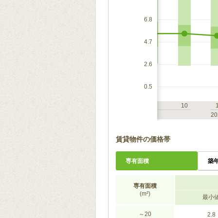
6.8
4.7
2.6
0.5
7
10
1
4
7
10
2023
20
賃貸物件の価格帯
専有面積
築
専有面積
(m²)
最小
～20
2.8