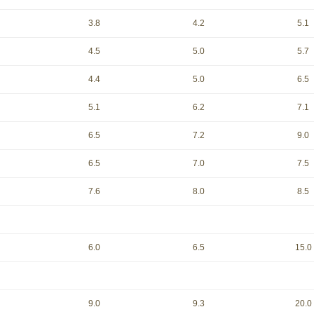
3.8
4.2
5.1
4.5
5.0
5.7
4.4
5.0
6.5
5.1
6.2
7.1
6.5
7.2
9.0
6.5
7.0
7.5
7.6
8.0
8.5
6.0
6.5
15.0
9.0
9.3
20.0