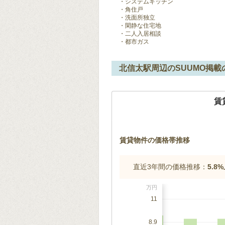
システムキッチン
角住戸
洗面所独立
閑静な住宅地
二人入居相談
都市ガス
北信太駅周辺のSUUMO掲載
賃
賃貸物件の価格帯推移
直近3年間の価格推移：
5.8
万円
11
8.9