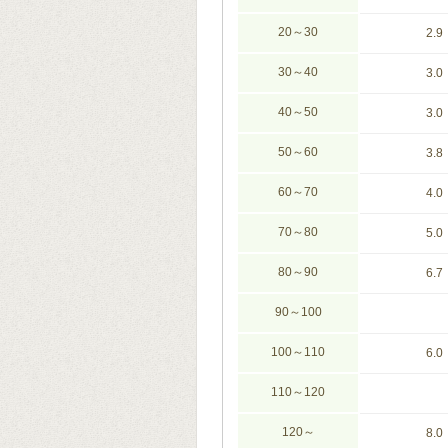
20～30
2.9
30～40
3.0
40～50
3.0
50～60
3.8
60～70
4.0
70～80
5.0
80～90
6.7
90～100
100～110
6.0
110～120
120～
8.0