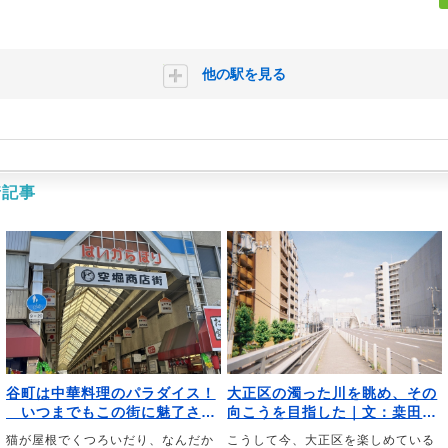
他の駅を見る
着記事
谷町は中華料理のパラダイス！
大正区の濁った川を眺め、その
いつまでもこの街に魅了され
向こうを目指した｜文：桒田萌
ている｜文・櫛田尚之（平日中
（音楽ライター）
猫が屋根でくつろいだり、なんだか
こうして今、大正区を楽しめている