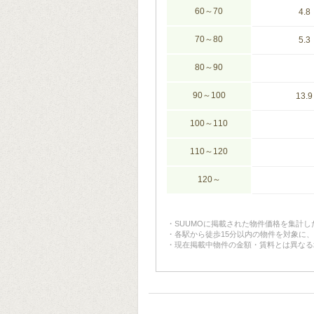
60～70
4.8
70～80
5.3
80～90
90～100
13.9
100～110
110～120
120～
SUUMOに掲載された物件価格を集計
各駅から徒歩15分以内の物件を対象に
現在掲載中物件の金額・賃料とは異なる