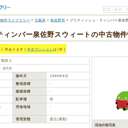
O物件ライブラリー
>
大阪府
>
泉佐野市
> ブリティッシュ・ティンバー泉佐
ティンバー泉佐野スウィートの中古物件
1
件あります (
中古マンション
は
1
件 )
鶴原２
」歩5分
築年月
1999年6月
敷地面積
‐
建築面積
‐
駐車場
有
：
用途地域
‐
管理形態
委託(通勤)
現地外観写真