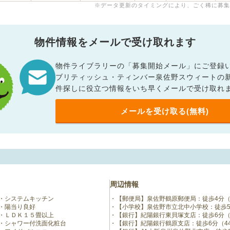
※データ更新のタイミングにより、ごく稀に募集
物件情報をメールで受け取れます
物件ライブラリーの「募集開始メール」にご登録
ブリティッシュ・ティンバー泉佐野スウィートの
件探しに役立つ情報をいち早くメールで受け取れ
メールを受け取る(無料)
周辺情報
システムキッチン
【郵便局】泉佐野鶴原郵便局：徒歩4分（
陽当り良好
【小学校】泉佐野市立北中小学校：徒歩5
ＬＤＫ１５畳以上
【銀行】紀陽銀行東貝塚支店：徒歩6分（
シャワー付洗面化粧台
【銀行】紀陽銀行鶴原支店：徒歩6分（4