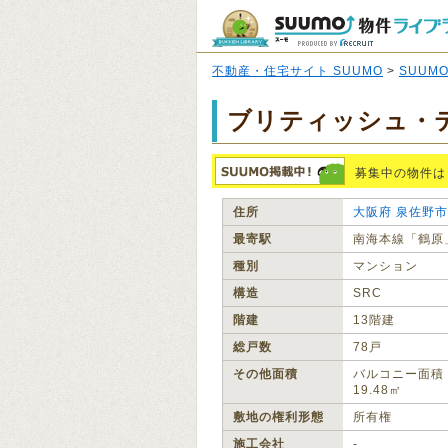
不動産・住宅サイト SUUMO
>
SUUM
ブリティッシュ・
募集中の物件は
住所
大阪府
泉佐野市
最寄駅
南海本線「鶴原
種別
マンション
構造
SRC
階建
13階建
総戸数
78戸
その他面積
バルコニー面積
19.48㎡
敷地の権利形態
所有権
施工会社
‐