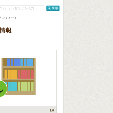
検索
野スウィート
情報
1
/6