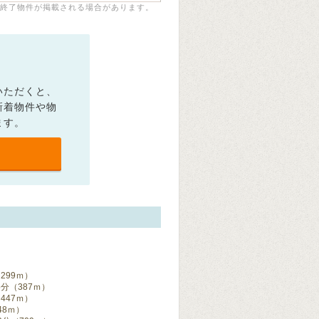
終了物件が掲載される場合があります。
いただくと、
新着物件や物
ます。
299ｍ）
分（387ｍ）
447ｍ）
48ｍ）