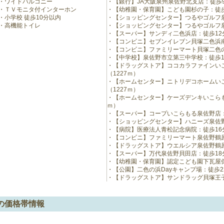
ワイドバルコニー
【銀行】JA大阪泉州泉佐野北支店：徒歩9
ＴＶモニタ付インターホン
【幼稚園・保育園】こども園杉の子：徒歩
小学校 徒歩10分以内
【ショッピングセンター】つるやゴルフ泉
高機能トイレ
【ショッピングセンター】つるやゴルフ泉
【スーパー】サンディ二色浜店：徒歩12分
【コンビニ】セブンイレブン貝塚二色浜南
【コンビニ】ファミリーマート貝塚二色の
【中学校】泉佐野市立第三中学校：徒歩14
【ドラッグストア】ココカラファインい
（1227ｍ）
【ホームセンター】ニトリデコホームい
（1227ｍ）
【ホームセンター】ケーズデンキいこらも
ｍ）
【スーパー】コープいこらもる泉佐野店：徒
【ショッピングセンター】ハニーズ泉佐野店
【病院】医療法人青松記念病院：徒歩16分
【コンビニ】ファミリーマート泉佐野鶴原店
【ドラッグストア】ウエルシア泉佐野鶴原店
【スーパー】万代泉佐野貝田店：徒歩18分
【幼稚園・保育園】認定こども園下瓦屋保
【公園】二色の浜Dayキャンプ場：徒歩22
【ドラッグストア】サンドラッグ貝塚王子店
の価格帯情報