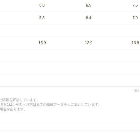
6.0
6.5
7.5
5.5
6.4
7.0
13.9
13.9
13.9
集計
した情報を表示しています。
、各月1日から翌々月末日までの掲載データを元に集計しています。
場合があります。