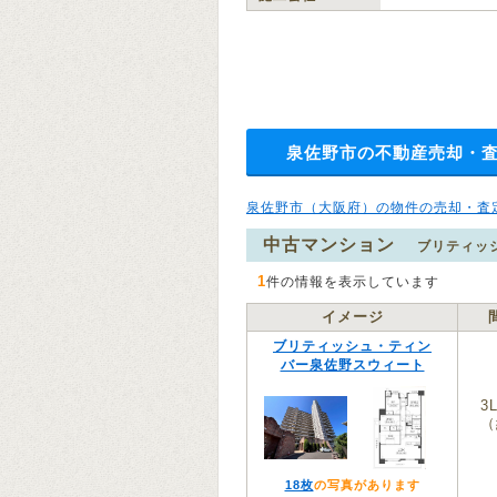
泉佐野市の不動産売却・
泉佐野市（大阪府）の物件の売却・査
中古マンション
ブリティッ
1
件の情報を表示しています
イメージ
ブリティッシュ・ティン
バー泉佐野スウィート
3
（
18枚
の写真があります