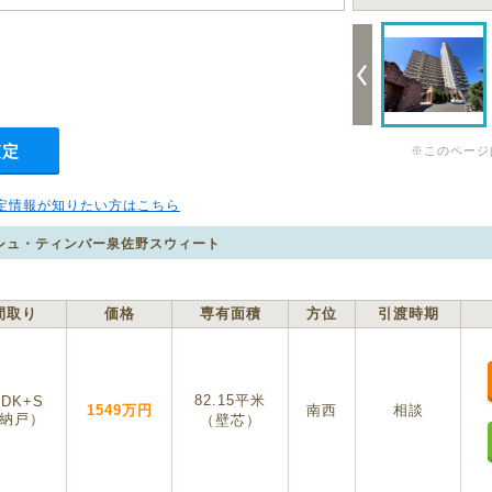
査定
※このページ
定情報が知りたい方はこちら
シュ・ティンバー泉佐野スウィート
間取り
価格
専有面積
方位
引渡時期
82.15平米
LDK+S
1549万円
南西
相談
納戸）
（壁芯）