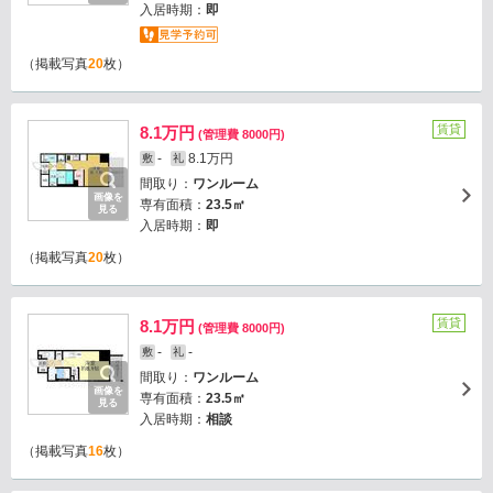
入居時期：
即
（掲載写真
20
枚）
賃貸
8.1万円
(管理費 8000円)
-
8.1万円
敷
礼
間取り：
ワンルーム
画像を
専有面積：
23.5㎡
見る
入居時期：
即
（掲載写真
20
枚）
賃貸
8.1万円
(管理費 8000円)
-
-
敷
礼
間取り：
ワンルーム
画像を
専有面積：
23.5㎡
見る
入居時期：
相談
（掲載写真
16
枚）