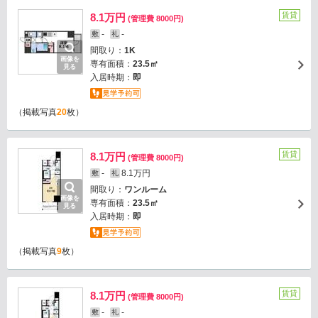
賃貸
8.1万円
(管理費 8000円)
-
-
敷
礼
間取り：
1K
画像を
専有面積：
23.5㎡
見る
入居時期：
即
（掲載写真
20
枚）
賃貸
8.1万円
(管理費 8000円)
-
8.1万円
敷
礼
間取り：
ワンルーム
画像を
専有面積：
23.5㎡
見る
入居時期：
即
（掲載写真
9
枚）
賃貸
8.1万円
(管理費 8000円)
-
-
敷
礼