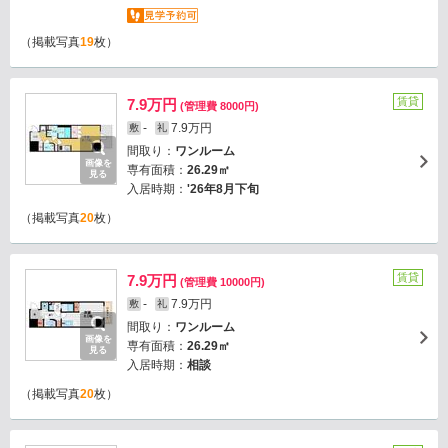
（掲載写真
19
枚）
賃貸
7.9万円
(管理費 8000円)
-
7.9万円
敷
礼
間取り：
ワンルーム
画像を
専有面積：
26.29㎡
見る
入居時期：
'26年8月下旬
（掲載写真
20
枚）
賃貸
7.9万円
(管理費 10000円)
-
7.9万円
敷
礼
間取り：
ワンルーム
画像を
専有面積：
26.29㎡
見る
入居時期：
相談
（掲載写真
20
枚）