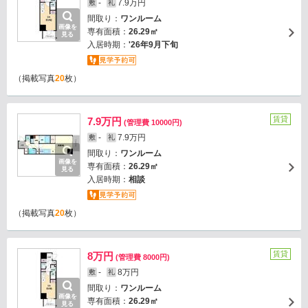
-
7.9万円
敷
礼
間取り：
ワンルーム
画像を
専有面積：
26.29㎡
見る
入居時期：
'26年9月下旬
（掲載写真
20
枚）
賃貸
7.9万円
(管理費 10000円)
-
7.9万円
敷
礼
間取り：
ワンルーム
画像を
専有面積：
26.29㎡
見る
入居時期：
相談
（掲載写真
20
枚）
賃貸
8万円
(管理費 8000円)
-
8万円
敷
礼
間取り：
ワンルーム
画像を
専有面積：
26.29㎡
見る