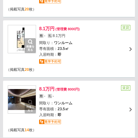
（掲載写真
20
枚）
賃貸
8.1万円
(管理費 8000円)
-
8.1万円
敷
礼
間取り：
ワンルーム
画像を
専有面積：
23.5㎡
見る
入居時期：
即
（掲載写真
20
枚）
賃貸
8.1万円
(管理費 8000円)
-
-
敷
礼
間取り：
ワンルーム
画像を
専有面積：
23.5㎡
見る
入居時期：
即
（掲載写真
14
枚）