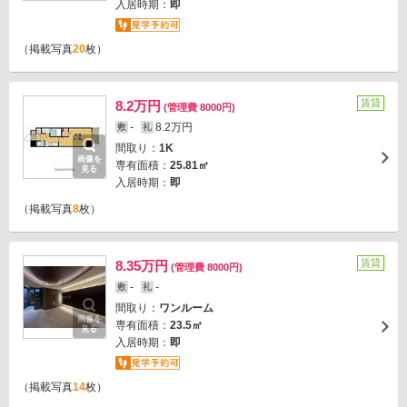
入居時期：
即
（掲載写真
20
枚）
賃貸
8.2万円
(管理費 8000円)
-
8.2万円
敷
礼
間取り：
1K
画像を
専有面積：
25.81㎡
見る
入居時期：
即
（掲載写真
8
枚）
賃貸
8.35万円
(管理費 8000円)
-
-
敷
礼
間取り：
ワンルーム
画像を
専有面積：
23.5㎡
見る
入居時期：
即
（掲載写真
14
枚）