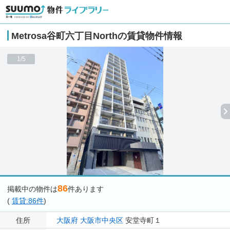
Metrosa谷町六丁目Northの賃貸物件情報
1/5
86
掲載中の物件は
件あります
(
賃貸:86件
)
住所
大阪府
大阪市中央区
安堂寺町１