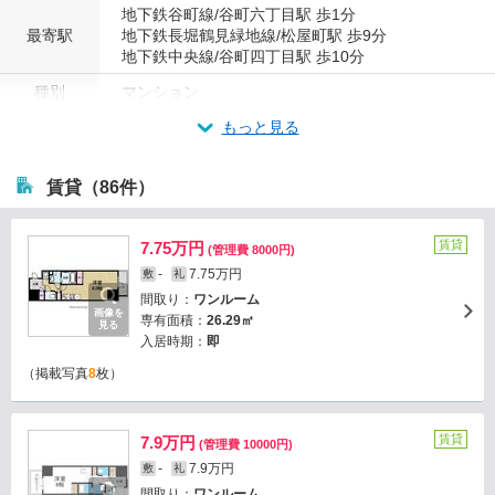
地下鉄谷町線/谷町六丁目駅 歩1分
最寄駅
地下鉄長堀鶴見緑地線/松屋町駅 歩9分
地下鉄中央線/谷町四丁目駅 歩10分
種別
マンション
もっと見る
賃貸（86件）
賃貸
7.75万円
(管理費 8000円)
-
7.75万円
敷
礼
間取り：
ワンルーム
画像を
専有面積：
26.29㎡
見る
入居時期：
即
（掲載写真
8
枚）
賃貸
7.9万円
(管理費 10000円)
-
7.9万円
敷
礼
間取り：
ワンルーム