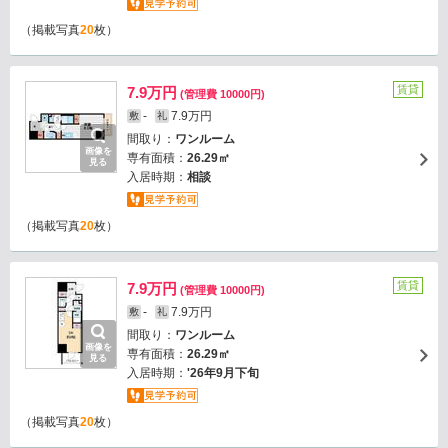
（掲載写真
20
枚）
賃貸
7.9万円
(管理費 10000円)
-
7.9万円
敷
礼
間取り：
ワンルーム
画像を
専有面積：
26.29㎡
見る
入居時期：
相談
（掲載写真
20
枚）
賃貸
7.9万円
(管理費 10000円)
-
7.9万円
敷
礼
間取り：
ワンルーム
画像を
専有面積：
26.29㎡
見る
入居時期：
'26年9月下旬
（掲載写真
20
枚）