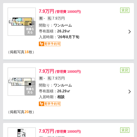
賃貸
7.9万円
(管理費 10000円)
-
7.9万円
敷
礼
間取り：
ワンルーム
画像を
専有面積：
26.29㎡
見る
入居時期：
'26年8月下旬
（掲載写真
18
枚）
賃貸
7.9万円
(管理費 10000円)
-
7.9万円
敷
礼
間取り：
ワンルーム
画像を
専有面積：
26.29㎡
見る
入居時期：
相談
（掲載写真
20
枚）
賃貸
7.9万円
(管理費 10000円)