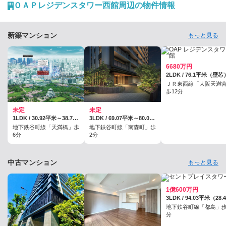
ＯＡＰレジデンスタワー西館周辺の物件情報
新築マンション
もっと見る
6680万円
2LDK / 76.1平米（壁芯
ＪＲ東西線「大阪天満
歩12分
未定
未定
1LDK / 30.92平米～38.78平米
3LDK / 69.07平米～80.07平米、※専用防災備蓄倉庫面積・個別宅配ボックス面積含む※住居専有面積は壁芯面積であり、登記面積は記載の面積より若干少なくなります。予めご了承ください。
地下鉄谷町線「天満橋」歩
地下鉄谷町線「南森町」歩
6分
2分
中古マンション
もっと見る
1億600万円
地下鉄谷町線「都島」歩
分