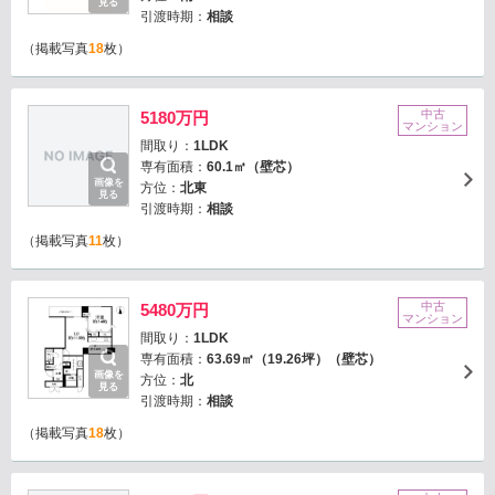
見る
引渡時期：
相談
（掲載写真
18
枚）
中古
5180万円
マンション
間取り：
1LDK
専有面積：
60.1㎡（壁芯）
画像を
方位：
北東
見る
引渡時期：
相談
（掲載写真
11
枚）
中古
5480万円
マンション
間取り：
1LDK
専有面積：
63.69㎡（19.26坪）（壁芯）
画像を
方位：
北
見る
引渡時期：
相談
（掲載写真
18
枚）