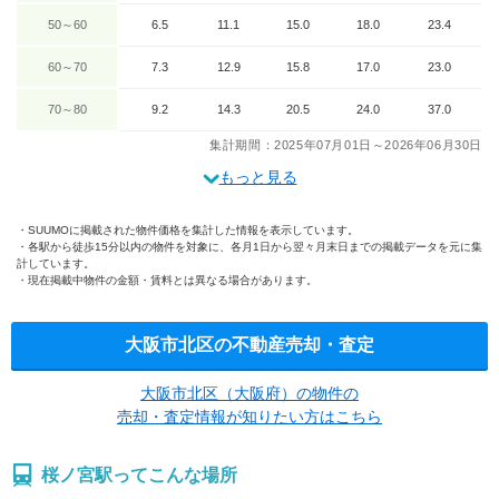
50～60
6.5
11.1
15.0
18.0
23.4
60～70
7.3
12.9
15.8
17.0
23.0
70～80
9.2
14.3
20.5
24.0
37.0
集計期間：2025年07月01日～2026年06月30日
もっと見る
SUUMOに掲載された物件価格を集計した情報を表示しています。
各駅から徒歩15分以内の物件を対象に、各月1日から翌々月末日までの掲載データを元に集
計しています。
現在掲載中物件の金額・賃料とは異なる場合があります。
大阪市北区の不動産売却・査定
大阪市北区（大阪府）の物件の
売却・査定情報が知りたい方はこちら
桜ノ宮駅ってこんな場所