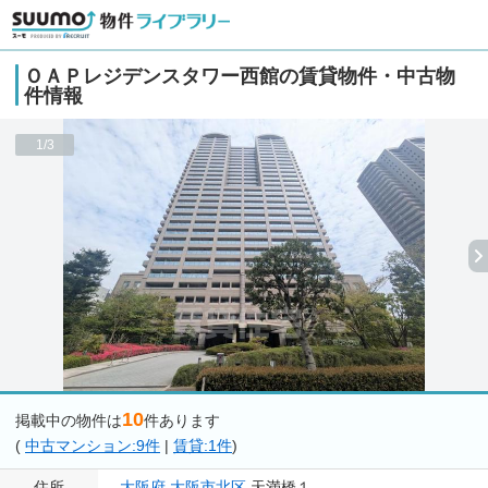
ＯＡＰレジデンスタワー西館の賃貸物件・中古物
件情報
1/3
10
掲載中の物件は
件あります
(
中古マンション:9件
|
賃貸:1件
)
住所
大阪府
大阪市北区
天満橋１