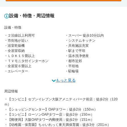
設備・特徴・周辺情報
設備・特徴
２沿線以上利用可
スーパー 徒歩10分以内
市街地が近い
システムキッチン
浴室乾燥機
共有施設充実
全居室収納
駅まで平坦
ＬＤＫ１５畳以上
温水洗浄便座
ＴＶモニタ付インターホン
都市近郊
全居室６畳以上
平坦地
エレベーター
駐輪場
もっと見る
周辺情報
【コンビニ】セブンイレブン大阪アメニティパーク前店：徒歩2分（120
ｍ）
【ショッピングセンター】OAPタワー：徒歩2分（150ｍ）
【コンビニ】ローソンOAPタワー店：徒歩2分（150ｍ）
【郵便局】大阪OAPタワー内郵便局：徒歩2分（151ｍ）
【幼稚園・保育園】ちゃいれっく東天満保育園：徒歩3分（201ｍ）