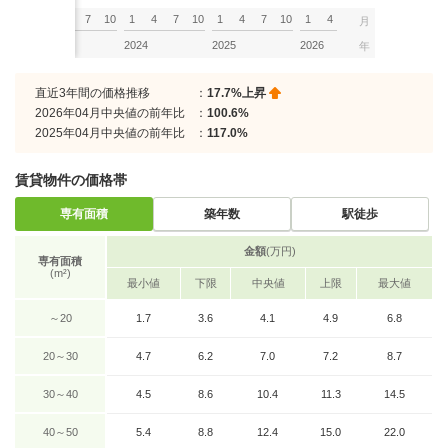
7
10
1
4
7
10
1
4
7
10
1
4
7
10
1
4
月
2023
2024
2025
2026
年
直近3年間の価格推移
：
17.7%上昇
2026年04月中央値の前年比
：
100.6%
2025年04月中央値の前年比
：
117.0%
賃貸物件の価格帯
専有面積
築年数
駅徒歩
金額
(万円)
専有面積
(m²)
最小値
下限
中央値
上限
最大値
～20
1.7
3.6
4.1
4.9
6.8
20～30
4.7
6.2
7.0
7.2
8.7
30～40
4.5
8.6
10.4
11.3
14.5
40～50
5.4
8.8
12.4
15.0
22.0