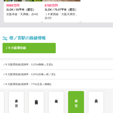
9980万円
6780万円
2LDK / 55平米（壁芯）
3LDK / 75.07平米（壁芯）
京阪本線「天満橋」歩4分
ＪＲ東西線「大阪天満宮」
歩2分
桜ノ宮駅の路線情報
ＪＲ大阪環状線
ＪＲ大阪環状線(混雑率：112%(鶴橋→玉造))
ＪＲ大阪環状線(混雑率：110%(京橋→桜ノ宮))
ＪＲ大阪環状線(混雑率：77%(玉造→鶴橋))
森ノ宮
大阪城公園
京橋
桜ノ宮
天満