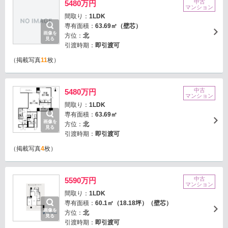
中古
5480万円
マンション
間取り：
1LDK
専有面積：
63.69㎡（壁芯）
画像を
方位：
北
見る
引渡時期：
即引渡可
（掲載写真
11
枚）
中古
5480万円
マンション
間取り：
1LDK
専有面積：
63.69㎡
画像を
方位：
北
見る
引渡時期：
即引渡可
（掲載写真
4
枚）
中古
5590万円
マンション
間取り：
1LDK
専有面積：
60.1㎡（18.18坪）（壁芯）
画像を
方位：
北
見る
引渡時期：
即引渡可