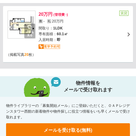
賃貸
20万円
(管理費 -)
-
20万円
敷
礼
間取り：
1LDK
画像を
専有面積：
60.1㎡
見る
入居時期：
即
（掲載写真
20
枚）
物件情報を
メールで受け取れます
物件ライブラリーの「募集開始メール」にご登録いただくと、ＯＡＰレジデ
ンスタワー西館の新着物件や物件探しに役立つ情報をいち早くメールで受け
取れます。
メールを受け取る(無料)