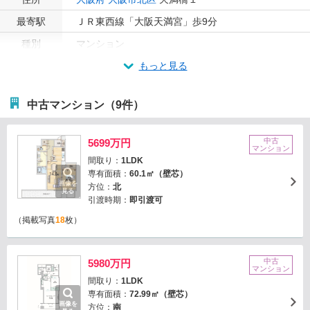
最寄駅
ＪＲ東西線「大阪天満宮」歩9分
種別
マンション
もっと見る
中古マンション（9件）
中古
5699万円
マンション
間取り：
1LDK
専有面積：
60.1㎡（壁芯）
画像を
方位：
北
見る
引渡時期：
即引渡可
（掲載写真
18
枚）
中古
5980万円
マンション
間取り：
1LDK
専有面積：
72.99㎡（壁芯）
画像を
方位：
南