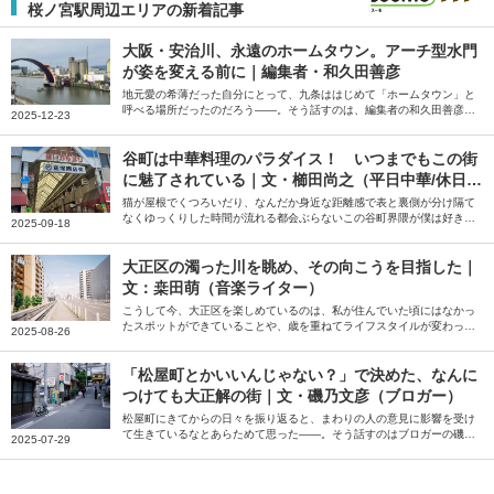
桜ノ宮駅周辺エリアの新着記事
大阪・安治川、永遠のホームタウン。アーチ型水門
が姿を変える前に｜編集者・和久田善彦
地元愛の希薄だった自分にとって、九条ははじめて「ホームタウン」と
呼べる場所だったのだろう――。そう話すのは、編集者の和久田善彦さ
2025-12-23
ん。就職と共に住み始め、いまも「ホームタウン」だと感じているとい
う大阪市の安治川周辺の街について綴っていただきました。
谷町は中華料理のパラダイス！ いつまでもこの街
に魅了されている｜文・櫛田尚之（平日中華/休日中
華 代表）
猫が屋根でくつろいだり、なんだか身近な距離感で表と裏側が分け隔て
なくゆっくりした時間が流れる都会ぶらないこの谷町界隈が僕は好きだ
2025-09-18
――。そう話すのは、中華クルー「平日中華/休日中華」代表の櫛田尚
之さん。中華を好きになるきっかけになった谷町の魅力について綴って
いただきました。
大正区の濁った川を眺め、その向こうを目指した｜
文：桒田萌（音楽ライター）
こうして今、大正区を楽しめているのは、私が住んでいた頃にはなかっ
たスポットができていることや、歳を重ねてライフスタイルが変わった
2025-08-26
ことが大きいだろう――。そう話すのは、音楽ライターの桒田萌さん。
一度は距離を置いた地元・大正区の大人になってから気付いた魅力を綴
っていただきました。
「松屋町とかいいんじゃない？」で決めた、なんに
つけても大正解の街｜文・磯乃文彦（ブロガー）
松屋町にきてからの日々を振り返ると、まわりの人の意見に影響を受け
て生きているなとあらためて思った――。そう話すのはブロガーの磯乃
2025-07-29
文彦さん。パートナーの転勤で住むことになった大阪の松屋町での暮ら
しについて、おすすめのお店などを交えながら綴っていただきました。