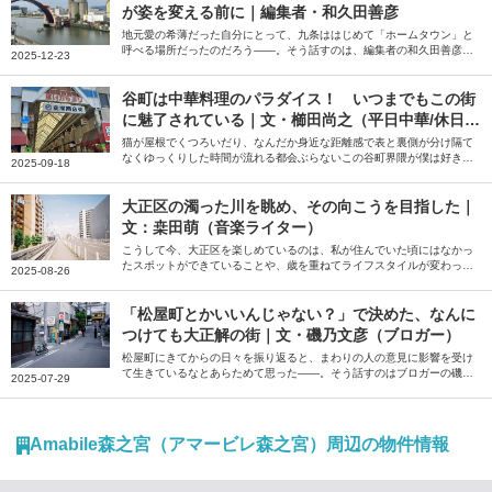
が姿を変える前に｜編集者・和久田善彦
地元愛の希薄だった自分にとって、九条ははじめて「ホームタウン」と
呼べる場所だったのだろう――。そう話すのは、編集者の和久田善彦さ
2025-12-23
ん。就職と共に住み始め、いまも「ホームタウン」だと感じているとい
う大阪市の安治川周辺の街について綴っていただきました。
谷町は中華料理のパラダイス！ いつまでもこの街
に魅了されている｜文・櫛田尚之（平日中華/休日中
華 代表）
猫が屋根でくつろいだり、なんだか身近な距離感で表と裏側が分け隔て
なくゆっくりした時間が流れる都会ぶらないこの谷町界隈が僕は好きだ
2025-09-18
――。そう話すのは、中華クルー「平日中華/休日中華」代表の櫛田尚
之さん。中華を好きになるきっかけになった谷町の魅力について綴って
いただきました。
大正区の濁った川を眺め、その向こうを目指した｜
文：桒田萌（音楽ライター）
こうして今、大正区を楽しめているのは、私が住んでいた頃にはなかっ
たスポットができていることや、歳を重ねてライフスタイルが変わった
2025-08-26
ことが大きいだろう――。そう話すのは、音楽ライターの桒田萌さん。
一度は距離を置いた地元・大正区の大人になってから気付いた魅力を綴
っていただきました。
「松屋町とかいいんじゃない？」で決めた、なんに
つけても大正解の街｜文・磯乃文彦（ブロガー）
松屋町にきてからの日々を振り返ると、まわりの人の意見に影響を受け
て生きているなとあらためて思った――。そう話すのはブロガーの磯乃
2025-07-29
文彦さん。パートナーの転勤で住むことになった大阪の松屋町での暮ら
しについて、おすすめのお店などを交えながら綴っていただきました。
Amabile森之宮（アマービレ森之宮）周辺の物件情報