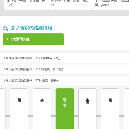
地下鉄中央線「深江橋」歩
地下鉄中央線「緑橋」歩2
ＪＲ大阪環状線「大阪
12分
分
園」歩9分
森ノ宮駅の路線情報
ＪＲ大阪環状線
ＪＲ大阪環状線(混雑率：112%(鶴橋→玉造))
ＪＲ大阪環状線(混雑率：110%(京橋→桜ノ宮))
ＪＲ大阪環状線(混雑率：77%(玉造→鶴橋))
鶴橋
玉造
森ノ宮
大阪城公園
京橋