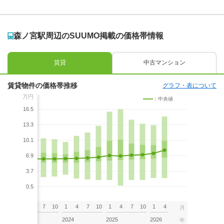
森ノ宮駅周辺のSUUMO掲載の価格帯情報
賃貸
中古マンション
賃貸物件の価格帯推移
グラフ・表について
万円
：中央値
16.5
13.3
10.1
6.9
3.7
0.5
7
10
1
4
7
10
1
4
7
10
1
4
7
10
1
4
月
2023
2024
2025
2026
年