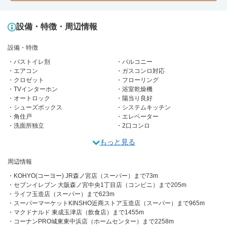
設備・特徴・周辺情報
設備・特徴
バストイレ別
バルコニー
エアコン
ガスコンロ対応
クロゼット
フローリング
TVインターホン
浴室乾燥機
オートロック
陽当り良好
シューズボックス
システムキッチン
角住戸
エレベーター
洗面所独立
2口コンロ
もっと見る
周辺情報
KOHYO(コーヨー) JR森ノ宮店（スーパー）まで73m
セブンイレブン 大阪森ノ宮中央1丁目店（コンビニ）まで205m
ライフ玉造店（スーパー）まで623m
スーパーマーケットKINSHO近商ストア玉造店（スーパー）まで965m
マクドナルド 東成玉津店（飲食店）まで1455m
コーナンPRO城東東中浜店（ホームセンター）まで2258m