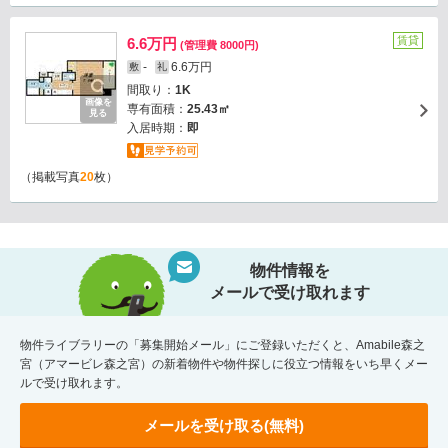
賃貸
6.6万円
(管理費 8000円)
-
6.6万円
敷
礼
間取り：
1K
画像を
専有面積：
25.43㎡
見る
入居時期：
即
（掲載写真
20
枚）
物件情報を
メールで受け取れます
物件ライブラリーの「募集開始メール」にご登録いただくと、Amabile森之
宮（アマービレ森之宮）の新着物件や物件探しに役立つ情報をいち早くメー
ルで受け取れます。
メールを受け取る(無料)