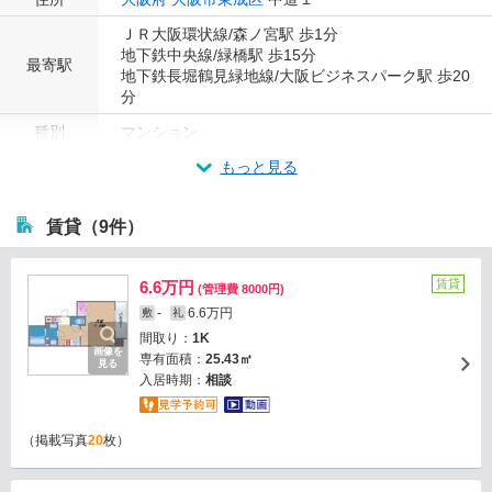
ＪＲ大阪環状線/森ノ宮駅 歩1分
地下鉄中央線/緑橋駅 歩15分
最寄駅
地下鉄長堀鶴見緑地線/大阪ビジネスパーク駅 歩20
分
種別
マンション
もっと見る
賃貸（9件）
賃貸
6.6万円
(管理費 8000円)
-
6.6万円
敷
礼
間取り：
1K
画像を
専有面積：
25.43㎡
見る
入居時期：
相談
（掲載写真
20
枚）