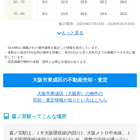
60～70
8.0
12.0
15.0
20.3
28.0
70～80
8.0
13.8
16.0
18.0
23.0
集計期間：2025年07月01日～2026年06月30日
もっと見る
SUUMOに掲載された物件価格を集計した情報を表示しています。
各駅から徒歩15分以内の物件を対象に、各月1日から翌々月末日までの掲載データを元に集
計しています。
現在掲載中物件の金額・賃料とは異なる場合があります。
大阪市東成区の不動産売却・査定
大阪市東成区（大阪府）の物件の
売却・査定情報が知りたい方はこちら
森ノ宮駅ってこんな場所
森ノ宮駅は、ＪＲ大阪環状線(内回り)、大阪メトロ中央線、Ｊ
Ｒ大阪環状線(内回り)-徒歩をはじめ、複数の沿線が通ってい