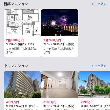
新築マンション
もっと見る
2億8800万円
2億7980万円
3LDK+S（納戸） / 105.93平米（壁芯）
2LDK / 98.08平米（壁芯）
ＪＲ東西線「大阪城北詰」
ＪＲ東西線「大阪城北詰」
歩5分
歩7分
中古マンション
もっと見る
4899万円
2180万円
2999万円
3LDK / 74.43平米（22.51坪）（壁芯）
3LDK / 63.52平米（壁芯）