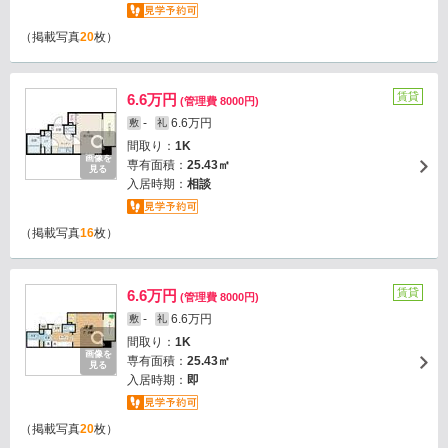
（掲載写真
20
枚）
賃貸
6.6万円
(管理費 8000円)
-
6.6万円
敷
礼
間取り：
1K
画像を
専有面積：
25.43㎡
見る
入居時期：
相談
（掲載写真
16
枚）
賃貸
6.6万円
(管理費 8000円)
-
6.6万円
敷
礼
間取り：
1K
画像を
専有面積：
25.43㎡
見る
入居時期：
即
（掲載写真
20
枚）