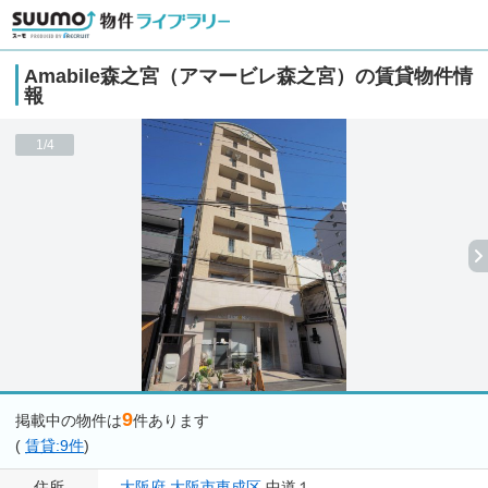
Amabile森之宮（アマービレ森之宮）の賃貸物件情
報
1/4
9
掲載中の物件は
件あります
(
賃貸:9件
)
住所
大阪府
大阪市東成区
中道１