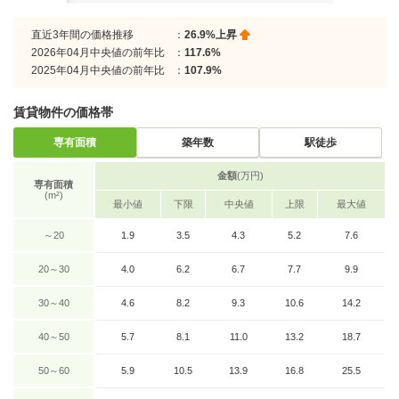
直近3年間の価格推移
：
26.9%上昇
2026年04月中央値の前年比
：
117.6%
2025年04月中央値の前年比
：
107.9%
賃貸物件の価格帯
専有面積
築年数
駅徒歩
金額
(万円)
専有面積
(m²)
最小値
下限
中央値
上限
最大値
～20
1.9
3.5
4.3
5.2
7.6
20～30
4.0
6.2
6.7
7.7
9.9
30～40
4.6
8.2
9.3
10.6
14.2
40～50
5.7
8.1
11.0
13.2
18.7
50～60
5.9
10.5
13.9
16.8
25.5