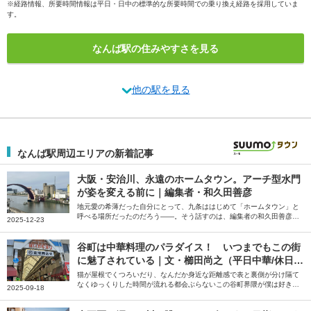
※経路情報、所要時間情報は平日・日中の標準的な所要時間での乗り換え経路を採用していま
す。
なんば駅の住みやすさを見る
他の駅を見る
なんば駅周辺エリアの新着記事
大阪・安治川、永遠のホームタウン。アーチ型水門
が姿を変える前に｜編集者・和久田善彦
地元愛の希薄だった自分にとって、九条ははじめて「ホームタウン」と
呼べる場所だったのだろう――。そう話すのは、編集者の和久田善彦さ
2025-12-23
ん。就職と共に住み始め、いまも「ホームタウン」だと感じているとい
う大阪市の安治川周辺の街について綴っていただきました。
谷町は中華料理のパラダイス！ いつまでもこの街
に魅了されている｜文・櫛田尚之（平日中華/休日中
華 代表）
猫が屋根でくつろいだり、なんだか身近な距離感で表と裏側が分け隔て
なくゆっくりした時間が流れる都会ぶらないこの谷町界隈が僕は好きだ
2025-09-18
――。そう話すのは、中華クルー「平日中華/休日中華」代表の櫛田尚
之さん。中華を好きになるきっかけになった谷町の魅力について綴って