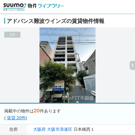
アドバンス難波ウインズの賃貸物件情報
1/5
20
掲載中の物件は
件あります
(
賃貸:20件
)
住所
大阪府
大阪市浪速区
日本橋西１