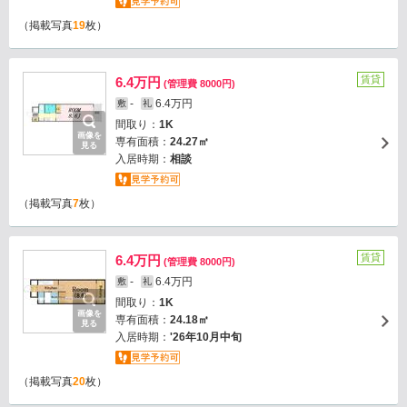
（掲載写真
19
枚）
賃貸
6.4万円
(管理費 8000円)
-
6.4万円
敷
礼
間取り：
1K
画像を
専有面積：
24.27㎡
見る
入居時期：
相談
（掲載写真
7
枚）
賃貸
6.4万円
(管理費 8000円)
-
6.4万円
敷
礼
間取り：
1K
画像を
専有面積：
24.18㎡
見る
入居時期：
'26年10月中旬
（掲載写真
20
枚）