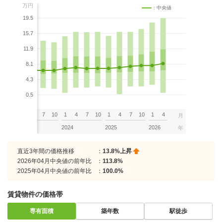
万円
：中央値
19.5
15.7
11.9
8.1
4.3
0.5
7
10
1
4
7
10
1
4
7
10
1
4
7
10
1
4
月
2023
2024
2025
2026
年
直近3年間の価格推移
：
13.8%上昇
2026年04月中央値の前年比
：
113.8%
2025年04月中央値の前年比
：
100.0%
賃貸物件の価格帯
専有面積
築年数
駅徒歩