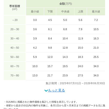
金額
(万円)
専有面積
(m²)
最小値
下限
中央値
上限
最大値
～20
3.0
4.5
5.0
5.6
7.2
20～30
3.6
6.1
6.8
7.9
10.5
30～40
3.9
8.4
10.4
11.9
16.3
40～50
4.2
9.8
12.8
15.0
21.0
50～60
5.9
12.0
14.3
18.3
25.5
60～70
10.0
15.7
19.5
24.0
34.0
70～80
13.0
21.7
23.9
27.5
34.0
集計期間：2025年07月01日～2026年06月30日
もっと見る
SUUMOに掲載された物件価格を集計した情報を表示しています。
各駅から徒歩15分以内の物件を対象に、各月1日から翌々月末日までの掲載データを元に集