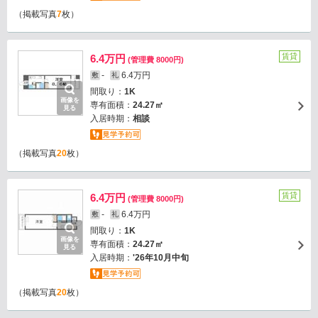
（掲載写真
7
枚）
賃貸
6.4万円
(管理費 8000円)
-
6.4万円
敷
礼
間取り：
1K
画像を
専有面積：
24.27㎡
見る
入居時期：
相談
（掲載写真
20
枚）
賃貸
6.4万円
(管理費 8000円)
-
6.4万円
敷
礼
間取り：
1K
画像を
専有面積：
24.27㎡
見る
入居時期：
'26年10月中旬
（掲載写真
20
枚）