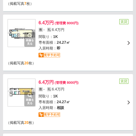
（掲載写真
7
枚）
賃貸
6.4万円
(管理費 8000円)
-
6.4万円
敷
礼
間取り：
1K
画像を
専有面積：
24.27㎡
見る
入居時期：
即
（掲載写真
20
枚）
賃貸
6.4万円
(管理費 8000円)
-
6.4万円
敷
礼
間取り：
1K
画像を
専有面積：
24.27㎡
見る
入居時期：
相談
（掲載写真
20
枚）