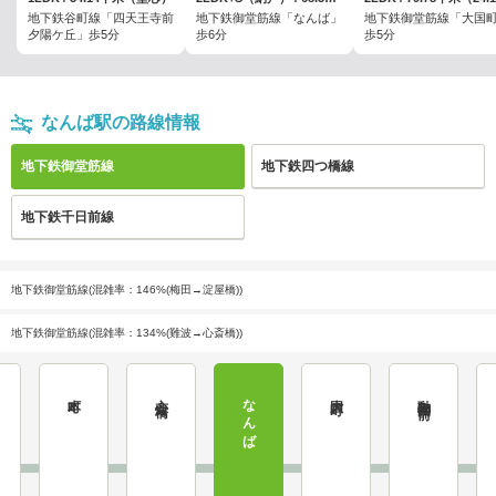
地下鉄谷町線「四天王寺前
地下鉄御堂筋線「なんば」
地下鉄御堂筋線「大国
夕陽ケ丘」歩5分
歩6分
歩5分
なんば駅の路線情報
地下鉄御堂筋線
地下鉄四つ橋線
地下鉄千日前線
地下鉄御堂筋線(混雑率：146%(梅田→淀屋橋))
地下鉄御堂筋線(混雑率：134%(難波→心斎橋))
本町
心斎橋
なんば
大国町
動物園前