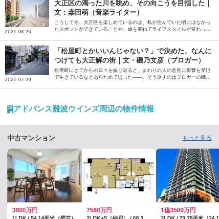
いただきました。
大正区の濁った川を眺め、その向こうを目指した｜
文：桒田萌（音楽ライター）
こうして今、大正区を楽しめているのは、私が住んでいた頃にはなかっ
たスポットができていることや、歳を重ねてライフスタイルが変わった
2025-08-26
ことが大きいだろう――。そう話すのは、音楽ライターの桒田萌さん。
一度は距離を置いた地元・大正区の大人になってから気付いた魅力を綴
っていただきました。
「松屋町とかいいんじゃない？」で決めた、なんに
つけても大正解の街｜文・磯乃文彦（ブロガー）
松屋町にきてからの日々を振り返ると、まわりの人の意見に影響を受け
て生きているなとあらためて思った――。そう話すのはブロガーの磯乃
2025-07-29
文彦さん。パートナーの転勤で住むことになった大阪の松屋町での暮ら
しについて、おすすめのお店などを交えながら綴っていただきました。
アドバンス難波ウインズ周辺の物件情報
中古マンション
もっと見る
3900万円
7580万円
1億3500万円
1LDK / 54.14平米（壁芯）
2LDK+S（納戸） / 68.34平米（壁芯）