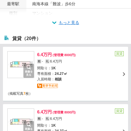
最寄駅
南海本線「難波」歩6分
種別
マンション
もっと見る
賃貸（20件）
賃貸
6.4万円
(管理費 8000円)
-
6.4万円
敷
礼
間取り：
1K
画像を
専有面積：
24.27㎡
見る
入居時期：
相談
（掲載写真
7
枚）
賃貸
6.4万円
(管理費 8000円)
-
6.4万円
敷
礼
間取り：
1K
画像を