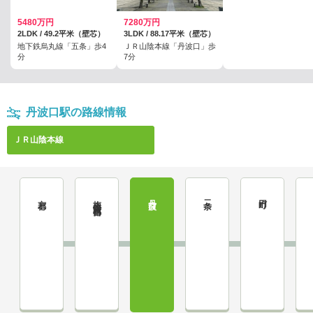
5480万円
7280万円
2LDK / 49.2平米（壁芯）
3LDK / 88.17平米（壁芯）
地下鉄烏丸線「五条」歩4
ＪＲ山陰本線「丹波口」歩
分
7分
丹波口駅の路線情報
ＪＲ山陰本線
京都
梅小路京都西
丹波口
二条
円町