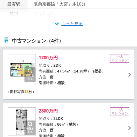
最寄駅
阪急京都線「大宮」歩10分
種別
マンション
もっと見る
中古マンション（4件）
中古
1700万円
マンション
間取り：
2DK
専有面積：
47.54㎡（14.38坪）（壁芯）
画像を
方位：
南
見る
引渡時期：
相談
（掲載写真
18
枚）
中古
2800万円
マンション
間取り：
2LDK
専有面積：
66㎡（壁芯）
画像を
方位：
西
見る
引渡時期：
相談