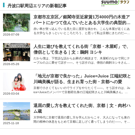
丹波口駅周辺エリアの新着記事
京都市左京区／銀閣寺至近家賃1万4000円の木造ア
パートにかつて住んでいたとある大学生の典型的休
日の記録｜文・中村季節（作家／大工見習い）
赤い車が突っ込んでいる見た目に度肝を抜かれ、こんな本屋が近くにあ
る大学ならきっといいところだろう、と思って私は京都にきたのだ―
2026-07-09
―。そう話すのは、作家・大工見習いの中村季節さん。学生時代を過ご
した京都市左京区について、当時の過ごし方を振り返りながら綴ってい
ただきました。
人生に遊びを教えてくれる街「京都・木屋町」で、
僧侶として生きる｜文：鵜飼 ヨシキ
だから僕は、下世話な話からお葬式の相談まで、木屋町のなかで同じテ
ーブルの上に乗せて話す――。そう話すのは、僧侶の鵜飼ヨシキさん。
2026-05-26
生まれ育った〈聖〉と〈性〉と〈学〉と〈遊〉が入り混じる京都・木屋
町について綴っていただきました。
「地元が京都で良かった」Juice=Juice 江端妃咲と
川嶋美楓が語る、生まれ育った街・京都への愛
京都で小さくてもいいのでライブをやりたくて――。そう話すのは、Ju
ice=Juiceのメンバーで京都府出身の江端妃咲さんと川嶋美楓さん。幼
2026-03-04
い頃から通った「鴨川」や食べ歩きのコースなど、地元の人目線でおす
すめの飲食店やエリアを伺いました。
退屈の愛し方を教えてくれた街、京都｜文・肉村ハ
ム蔵
大学時代に京都で退屈の愛し方を学んだからこそ、大人になっても束の
間の精神の休息をもとめて京都に足しげく通ってしまうのだ――。そう
2025-11-18
話すのは会社員で作家の肉村ハム蔵さん。大学時代の5年間を過ごした
京都について、その尽きない魅力を綴っていただきました。