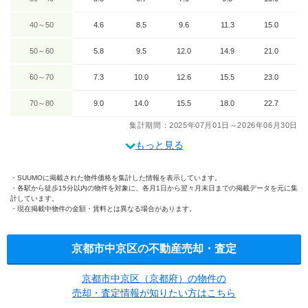
40～50
4.6
8.5
9.6
11.3
15.0
50～60
5.8
9.5
12.0
14.9
21.0
60～70
7.3
10.0
12.6
15.5
23.0
70～80
9.0
14.0
15.5
18.0
22.7
集計期間：2025年07月01日～2026年06月30日
もっと見る
SUUMOに掲載された物件価格を集計した情報を表示しています。
各駅から徒歩15分以内の物件を対象に、各月1日から翌々月末日までの掲載データを元に集
計しています。
現在掲載中物件の金額・賃料とは異なる場合があります。
京都市中京区の不動産売却・査定
京都市中京区（京都府）の物件の
売却・査定情報が知りたい方はこちら