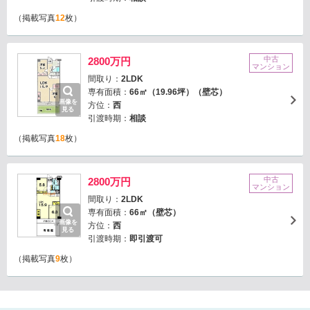
（掲載写真
12
枚）
中古
2800万円
マンション
間取り：
2LDK
専有面積：
66㎡（19.96坪）（壁芯）
画像を
方位：
西
見る
引渡時期：
相談
（掲載写真
18
枚）
中古
2800万円
マンション
間取り：
2LDK
専有面積：
66㎡（壁芯）
画像を
方位：
西
見る
引渡時期：
即引渡可
（掲載写真
9
枚）