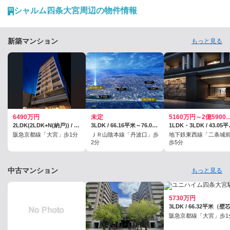
シャルム四条大宮周辺の物件情報
新築マンション
もっと見る
6490万円
未定
5160万円～2億5
2LDK(2LDK+N(納戸)) / 60.65平米
3LDK / 66.16平米～76.02平米、(トランクルーム面積0.51平米～1.26平米を含む)
1LDK・3LDK / 4
阪急京都線「大宮」歩1分
ＪＲ山陰本線「丹波口」歩
地下鉄東西線「二条城
2分
歩5分
中古マンション
もっと見る
5730万円
3LDK / 66.32平米（壁
阪急京都線「大宮」歩1