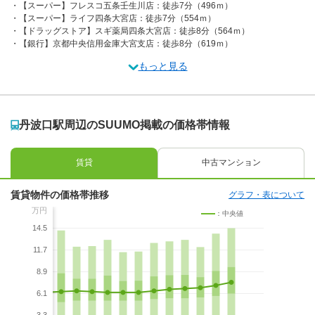
【スーパー】フレスコ五条壬生川店：徒歩7分（496ｍ）
【スーパー】ライフ四条大宮店：徒歩7分（554ｍ）
【ドラッグストア】スギ薬局四条大宮店：徒歩8分（564ｍ）
【銀行】京都中央信用金庫大宮支店：徒歩8分（619ｍ）
もっと見る
丹波口駅周辺のSUUMO掲載の価格帯情報
賃貸
中古マンション
賃貸物件の価格帯推移
グラフ・表について
万円
：中央値
14.5
11.7
8.9
6.1