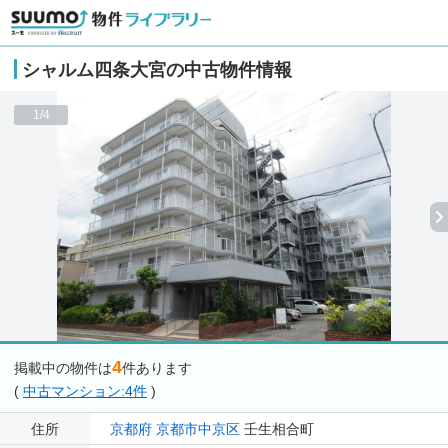
シャルム四条大宮の中古物件情報
1/4
4
掲載中の物件は
件あります
(
中古マンション:4件
)
住所
京都府
京都市中京区
壬生相合町