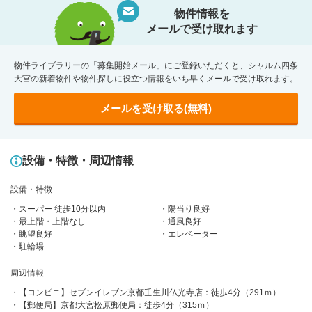
物件情報を
メールで受け取れます
物件ライブラリーの「募集開始メール」にご登録いただくと、シャルム四条
大宮の新着物件や物件探しに役立つ情報をいち早くメールで受け取れます。
メールを受け取る(無料)
設備・特徴・周辺情報
設備・特徴
スーパー 徒歩10分以内
陽当り良好
最上階・上階なし
通風良好
眺望良好
エレベーター
駐輪場
周辺情報
【コンビニ】セブンイレブン京都壬生川仏光寺店：徒歩4分（291ｍ）
【郵便局】京都大宮松原郵便局：徒歩4分（315ｍ）