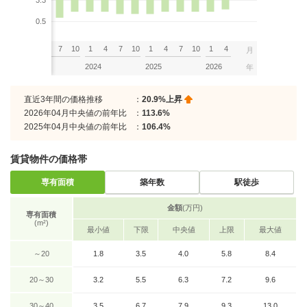
3.3
0.5
7
10
1
4
7
10
1
4
7
10
1
4
7
10
1
4
月
2023
2024
2025
2026
年
直近3年間の価格推移
：
20.9%上昇
2026年04月中央値の前年比
：
113.6%
2025年04月中央値の前年比
：
106.4%
賃貸物件の価格帯
専有面積
築年数
駅徒歩
金額
(万円)
専有面積
(m²)
最小値
下限
中央値
上限
最大値
～20
1.8
3.5
4.0
5.8
8.4
20～30
3.2
5.5
6.3
7.2
9.6
30～40
3.5
6.7
7.9
9.3
13.0