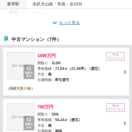
最寄駅
名鉄犬山線「布袋」歩10分
種別
マンション
もっと見る
中古マンション（7件）
中古
1690万円
マンション
間取り：
3LDK
専有面積：
71.04㎡（21.48坪）（壁芯）
画像を
方位：
南
見る
引渡時期：
即引渡可
（掲載写真
18
枚）
中古
780万円
マンション
間取り：
3DK
専有面積：
58.24㎡（壁芯）
画像を
方位：
南
見る
引渡時期：
相談