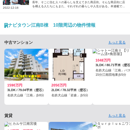
「大須案内人」スティーブン・カーターさん【商店
長年、そこに住む人々の暮らしを支えてきた商店街。そんな商店街に店
を構える人たちにもまた、それぞれの暮らしや人生がある。本連載で
街の住人たち】
2022-12-16
は、“商店街の住人”の暮らしや人生に密着するとともに、街への想いを
紐解いていきます。今回は、毎週土日に愛知県の大須商店街を案内する
「大須案内人」の1人であるスティーブン・カーターさんにお話を伺い
ました。
ナビタウン江南B棟 10階周辺の物件情報
中古マンション
もっと見る
1048万円
3LDK / 80.71平米（壁
名鉄犬山線「江南」バ
15分江南団地東歩5分
1590万円
2050万円
3LDK / 79.04平米（壁芯）
2LDK / 78.32平米（壁芯）
名鉄犬山線「江南」歩8分
名鉄犬山線「岩倉」歩5分
賃貸
もっと見る