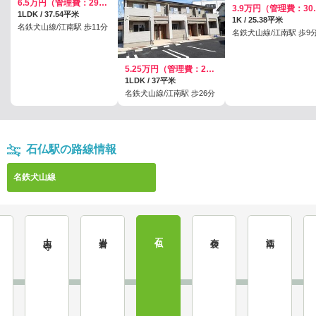
6.5万円（管理費：2900円）
3.9万円
1LDK / 37.54平米
1K / 25.38平米
名鉄犬山線/江南駅 歩11分
名鉄犬山線/江南駅 歩9
5.25万円（管理費：2900円）
1LDK / 37平米
名鉄犬山線/江南駅 歩26分
石仏駅の路線情報
名鉄犬山線
大山寺
岩倉
石仏
布袋
江南