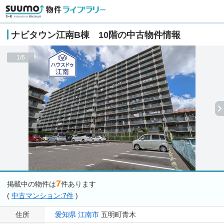
ナビタウン江南B棟 10階の中古物件情報
1/6
7
掲載中の物件は
件あります
(
中古マンション:7件
)
住所
愛知県
江南市
五明町青木