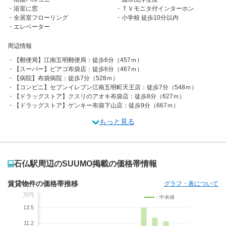
浴室に窓
ＴＶモニタ付インターホン
全居室フローリング
小学校 徒歩10分以内
エレベーター
周辺情報
【郵便局】江南五明郵便局：徒歩6分（457ｍ）
【スーパー】ピアゴ布袋店：徒歩6分（467ｍ）
【病院】布袋病院：徒歩7分（528ｍ）
【コンビニ】セブンイレブン江南五明町天王店：徒歩7分（548ｍ）
【ドラッグストア】クスリのアオキ布袋店：徒歩8分（627ｍ）
【ドラッグストア】ゲンキー布袋下山店：徒歩9分（667ｍ）
もっと見る
石仏駅周辺のSUUMO掲載の価格帯情報
賃貸物件の価格帯推移
グラフ・表について
万円
：中央値
13.5
11.2