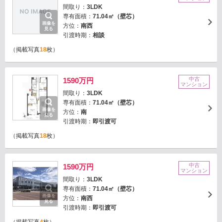
間取り：
3LDK
専有面積：
71.04㎡（壁芯）
画像を
方位：
南西
見る
引渡時期：
相談
（掲載写真
18
枚）
中古
1590万円
マンション
間取り：
3LDK
専有面積：
71.04㎡（壁芯）
画像を
方位：
南
見る
引渡時期：
即引渡可
（掲載写真
18
枚）
中古
1590万円
マンション
間取り：
3LDK
専有面積：
71.04㎡（壁芯）
画像を
方位：
南西
見る
引渡時期：
即引渡可