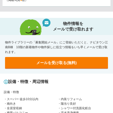
（掲載写真
4
枚）
物件情報を
メールで受け取れます
物件ライブラリーの「募集開始メール」にご登録いただくと、ナビタウン江
南B棟 10階の新着物件や物件探しに役立つ情報をいち早くメールで受け取
れます。
メールを受け取る(無料)
設備・特徴・周辺情報
設備・特徴
スーパー 徒歩10分以内
内装リフォーム
南向き
陽当り良好
全居室収納
シャワー付洗面化粧台
南面バルコニー
温水洗浄便座