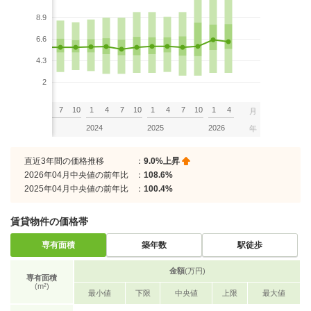
8.9
6.6
4.3
2
7
10
1
4
7
10
1
4
7
10
1
4
7
10
1
4
月
2023
2024
2025
2026
年
直近3年間の価格推移
：
9.0%上昇
2026年04月中央値の前年比
：
108.6%
2025年04月中央値の前年比
：
100.4%
賃貸物件の価格帯
専有面積
築年数
駅徒歩
金額
(万円)
専有面積
(m²)
最小値
下限
中央値
上限
最大値