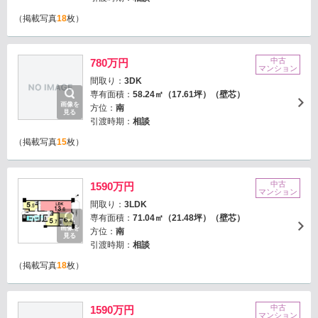
（掲載写真
18
枚）
中古
780万円
マンション
間取り：
3DK
専有面積：
58.24㎡（17.61坪）（壁芯）
画像を
方位：
南
見る
引渡時期：
相談
（掲載写真
15
枚）
中古
1590万円
マンション
間取り：
3LDK
専有面積：
71.04㎡（21.48坪）（壁芯）
画像を
方位：
南
見る
引渡時期：
相談
（掲載写真
18
枚）
中古
1590万円
マンション