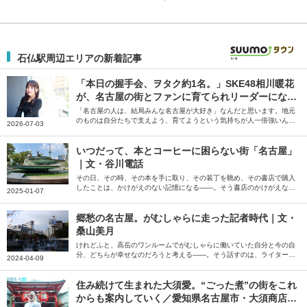
石仏駅周辺エリアの新着記事
「本日の握手会、ヲタク約1名。」SKE48相川暖花
が、名古屋の街とファンに育てられリーダーになる
まで
「名古屋の人は、結局みんな名古屋が大好き」なんだと思います。地元
のものは自分たちで支えよう、育てようという気持ちが人一倍強いんで
2026-07-03
すよね――。そう話すのは、SKE48のリーダー・相川暖花さん。生ま
れ育った愛知県の魅力について伺いました。
いつだって、本とコーヒーに困らない街「名古屋」
｜文・谷川電話
その日、その時、その本を手に取り、その装丁を眺め、その書店で購入
したことは、かけがえのない記憶になる――。そう書店のかけがえなさ
2025-01-07
を説くのは、歌人の谷川電話さん。生活を本とコーヒーに支えられてい
ると話す谷川さんに、書店や喫茶店が多く存在する名古屋の魅力を綴っ
ていただきました。
郷愁の名古屋。がむしゃらに走った記者時代｜文・
桑山美月
けれどふと、高岳のワンルームでがむしゃらに働いていた自分と今の自
分、どちらが幸せなのだろうと考える――。そう話すのは、ライターの
2024-04-09
桑山美月さん。上京前、テレビ局報道記者・ディレクターとして目まぐ
るしい日々を送っていた故郷・名古屋について綴っていただきました。
住み続けて生まれた大須愛。“ごった煮”の街をこれ
からも案内していく／愛知県名古屋市・大須商店街