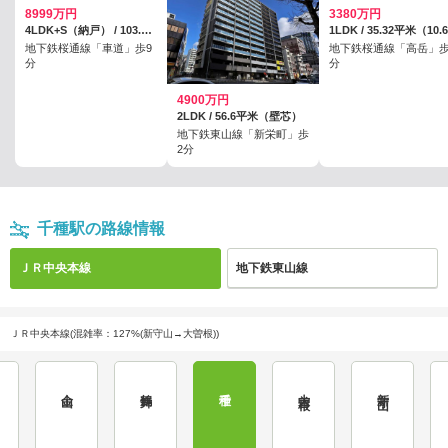
8999万円
3380万円
4LDK+S（納戸） / 103.96平米（31.44坪）（壁芯）
地下鉄桜通線「車道」歩9
地下鉄桜通線「高岳」歩
分
分
4900万円
2LDK / 56.6平米（壁芯）
地下鉄東山線「新栄町」歩
2分
千種駅の路線情報
ＪＲ中央本線
地下鉄東山線
ＪＲ中央本線(混雑率：127%(新守山→大曽根))
金山
鶴舞
千種
大曽根
新守山