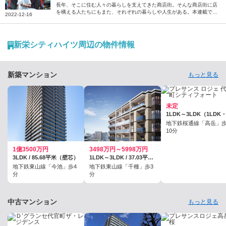
「大須案内人」スティーブン・カーターさん【商店
長年、そこに住む人々の暮らしを支えてきた商店街。そんな商店街に店
を構える人たちにもまた、それぞれの暮らしや人生がある。本連載で
街の住人たち】
2022-12-16
は、“商店街の住人”の暮らしや人生に密着するとともに、街への想いを
紐解いていきます。今回は、毎週土日に愛知県の大須商店街を案内する
「大須案内人」の1人であるスティーブン・カーターさんにお話を伺い
ました。
新栄シティハイツ周辺の物件情報
新築マンション
もっと見る
未定
地下鉄桜通線「高岳」
10分
1億3500万円
3498万円～5998万円
3LDK / 85.68平米（壁芯）
1LDK～3LDK / 37.03平米～65.17平米
地下鉄東山線「今池」歩4
地下鉄東山線「千種」歩3
分
分
中古マンション
もっと見る