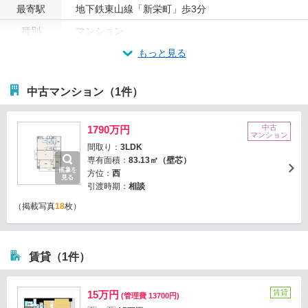
最寄駅
地下鉄東山線「新栄町」歩3分
種別
マンション
もっと見る
中古マンション（1件）
中古
1790万円
マンション
間取り：
3LDK
専有面積：
83.13㎡（壁芯）
画像を
方位：
西
見る
引渡時期：
相談
（掲載写真
18
枚）
賃貸（1件）
賃貸
15万円
(管理費 13700円)