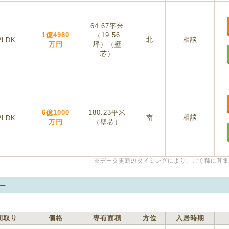
64.67平米
1億4980
（19.56
北
相談
2LDK
万円
坪）（壁
芯）
6億1000
180.23平米
南
相談
2LDK
万円
（壁芯）
※データ更新のタイミングにより、ごく稀に募集
ー
間取り
価格
専有面積
方位
入居時期