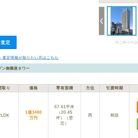
・査定
※このページ
・査定情報が知りたい方はこちら
ゾン御園座タワー
間取り
価格
専有面積
方位
引渡時期
67.61平米
1億3480
（20.45
西
相談
2LDK
万円
坪）（壁
芯）