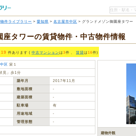
O物件ライブラリー
>
愛知県
>
名古屋市中区
> グランドメゾン御園座タワー
園座タワーの賃貸物件・中古物件情報
19
件あります (
中古マンション
は
3
件 、
賃貸
は
16
件)
中区
栄１
伏見」歩1分
築年月
2017年11月
敷地面積
‐
建築面積
‐
駐車場
有
用途地域
‐
管理形態
‐
建物外観