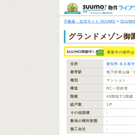
不動産・住宅サイト SUUMO
>
SUUM
グランドメゾン御
募集中の物件は
住所
愛知県
名古屋市
最寄駅
地下鉄東山線「
種別
マンション
構造
RC一部鉄骨
階建
40階地下1階建
総戸数
1戸
その他面積
‐
敷地の権利形態
‐
施工会社
‐