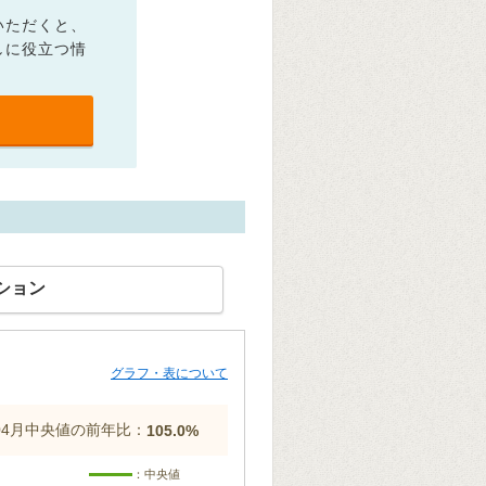
いただくと、
しに役立つ情
ション
グラフ・表について
年04月中央値の前年比：
105.0%
：中央値