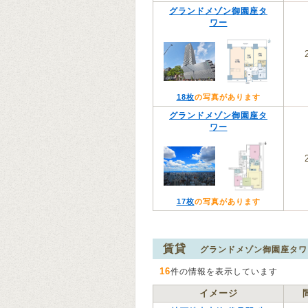
グランドメゾン御園座タ
ワー
18枚
の写真があります
グランドメゾン御園座タ
ワー
17枚
の写真があります
賃貸
グランドメゾン御園座タワ
16
件の情報を表示しています
イメージ