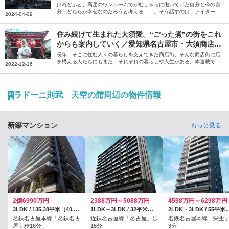
けれどふと、高岳のワンルームでがむしゃらに働いていた自分と今の自
分、どちらが幸せなのだろうと考える――。そう話すのは、ライターの
2024-04-09
桑山美月さん。上京前、テレビ局報道記者・ディレクターとして目まぐ
るしい日々を送っていた故郷・名古屋について綴っていただきました。
住み続けて生まれた大須愛。“ごった煮”の街をこれ
からも案内していく／愛知県名古屋市・大須商店街
「大須案内人」スティーブン・カーターさん【商店
長年、そこに住む人々の暮らしを支えてきた商店街。そんな商店街に店
を構える人たちにもまた、それぞれの暮らしや人生がある。本連載で
街の住人たち】
2022-12-16
は、“商店街の住人”の暮らしや人生に密着するとともに、街への想いを
紐解いていきます。今回は、毎週土日に愛知県の大須商店街を案内する
「大須案内人」の1人であるスティーブン・カーターさんにお話を伺い
ました。
ラドーニ則武 天空の館周辺の物件情報
新築マンション
もっと見る
2億6990万円
2388万円～5088万円
4598万円～6298万円
3LDK / 135.38平米（40.95坪）（壁芯）
1LDK～3LDK / 32平米～72.15平米
2LDK・3LDK / 55平米～68.27平米、（防災倉庫面
名鉄名古屋本線「名鉄名古
近鉄名古屋線「名古屋」歩
名鉄名古屋本線「栄生
屋」歩16分
16分
3分