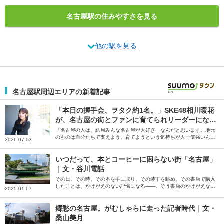
名古屋駅の住みやすさを見る
他の駅を見る
名古屋駅周辺エリアの新着記事
「本日の握手会、ヲタク約1名。」SKE48相川暖花
が、名古屋の街とファンに育てられリーダーになる
まで
「名古屋の人は、結局みんな名古屋が大好き」なんだと思います。地元
のものは自分たちで支えよう、育てようという気持ちが人一倍強いんで
2026-07-03
すよね――。そう話すのは、SKE48のリーダー・相川暖花さん。生ま
れ育った愛知県の魅力について伺いました。
いつだって、本とコーヒーに困らない街「名古屋」
｜文・谷川電話
その日、その時、その本を手に取り、その装丁を眺め、その書店で購入
したことは、かけがえのない記憶になる――。そう書店のかけがえなさ
2025-01-07
を説くのは、歌人の谷川電話さん。生活を本とコーヒーに支えられてい
ると話す谷川さんに、書店や喫茶店が多く存在する名古屋の魅力を綴っ
ていただきました。
郷愁の名古屋。がむしゃらに走った記者時代｜文・
桑山美月