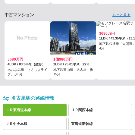
中古マンション
もっと見る
3680万円
地下鉄桜通線「太閤通
4分
3680万円
1億980万円
4LDK / 83.3平米（壁芯）
2LDK / 75.01平米（22.69坪）（壁芯）
あおなみ線「ささしまライ
地下鉄東山線「名古屋」歩
ブ」歩8分
15分
名古屋駅の路線情報
ＪＲ東海道本線
ＪＲ関西本線
ＪＲ中央本線
東海道新幹線