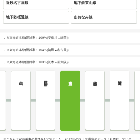
近鉄名古屋線
地下鉄東山線
地下鉄桜通線
あおなみ線
ＪＲ東海道本線(混雑率：109%(安倍川→静岡))
ＪＲ東海道本線(混雑率：104%(熱田→名古屋))
ＪＲ東海道本線(混雑率：103%(茨木→新大阪))
金山
尾頭橋
名古屋
枇杷島
清洲
※こちらは定員乗車の基準を100%とした、2017年の国土交通省のデータより抜粋していま