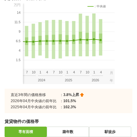
万円
：中央値
14
11.5
9
6.5
4
1.5
7
10
1
4
7
10
1
4
7
10
1
4
7
10
1
4
月
2023
2024
2025
2026
年
直近3年間の価格推移
：
3.8%上昇
2026年04月中央値の前年比
：
101.5%
2025年04月中央値の前年比
：
102.3%
賃貸物件の価格帯
専有面積
築年数
駅徒歩