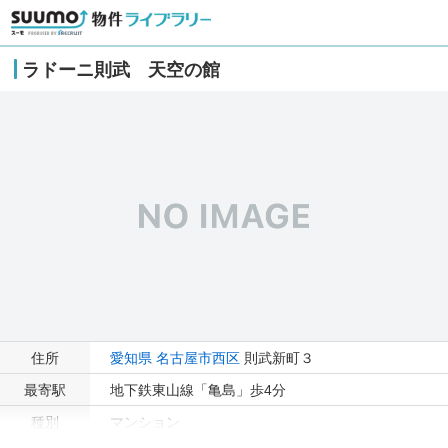
ラドーニ則武 天空の館
住所
愛知県
名古屋市西区
則武新町３
最寄駅
地下鉄東山線「亀島」歩4分
種別
マンション