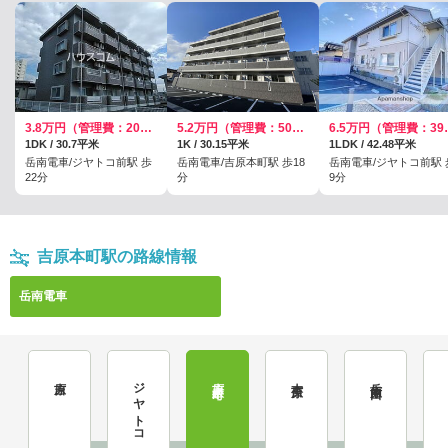
3.8万円（管理費：2000円）
5.2万円（管理費：5000円）
6.5万円
1DK / 30.7平米
1K / 30.15平米
1LDK / 42.48平米
岳南電車/ジヤトコ前駅 歩
岳南電車/吉原本町駅 歩18
岳南電車/ジヤトコ前駅 
22分
分
9分
吉原本町駅の路線情報
岳南電車
吉原
ジヤトコ前
吉原本町
本吉原
岳南原田