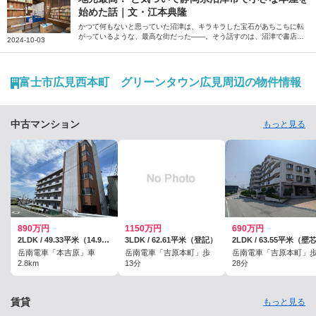
始めた話｜文・江本典隆
かつて何もないと思っていた沼津は、キラキラした宝石があちこちに転
がっているような、最高な街だった――。そう話すのは、沼津で書店を
2024-10-03
営む江本典隆さん。20年ぶりに戻ってきた沼津でその魅力に気づき、運
命的な経緯で本屋を開くまでの経緯を、お気に入りのお店とともに綴っ
ていただきました。
富士市広見西本町 グリーンタウン広見周辺の物件情報
中古マンション
もっと見る
890万円
1150万円
690万円
2LDK / 49.33平米（14.92坪）（壁芯）
3LDK / 62.61平米（登記）
2LDK / 63.55平米（壁
岳南電車「本吉原」車
岳南電車「吉原本町」歩
岳南電車「吉原本町」
2.8km
13分
28分
賃貸
もっと見る