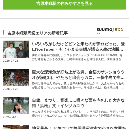
吉原本町駅の住みやすさを見る
吉原本町駅周辺エリアの新着記事
いろいろ探したけどピンと来たのが伊豆だった。登
山YouTuber・もじゃまる夫婦が語る人生の決断と
移住のリアル
伊豆市修善寺に移住し、アウトドアショップ「SANKAKU STAND」を
営む通称もじゃまる夫婦、山崎和可奈さんと翔悟さんに、伊豆移住を決
2026-07-23
めたきっかけや修善寺でアウトドアショップを開業するまでの苦労、伊
豆移住後に変わった生活について伺いました。
巨大な深海魚が打ち上がる浜、金箔のサンショウウ
オが潜む山、やたらと出会うカニ。三保半島で生き
物と隣り合う暮らし｜文・さとかつ（漫画家）
静岡に移り住んでから、急に世界の解像度が上がり、見えなかったもの
が見えるようになった感覚がある――。そう話すのは、栃木県出身、静
2026-01-28
岡県在住の漫画家、さとかつさん。大学進学と共に移り住んだ静岡県三
保半島とそこで出会ったたくさんの生き物について綴っていただきまし
た。
自然、まつり、音楽……様々な面を内包した大きな
街「浜松」文：イシヅカユウ
そんな浜松をやっぱり私は愛している――。そう話すのは、モデル・俳
優のイシヅカユウさん。今でも頻繁に規制するという静岡県浜松市の魅
2025-04-10
力について、思い出も交えながら綴っていただきました。
地元最高！ と気づいて静岡県沼津市で小さな本屋を