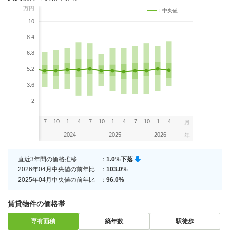
万円
：中央値
10
8.4
6.8
5.2
3.6
2
7
10
1
4
7
10
1
4
7
10
1
4
7
10
1
4
月
2023
2024
2025
2026
年
直近3年間の価格推移
：
1.0%下落
2026年04月中央値の前年比
：
103.0%
2025年04月中央値の前年比
：
96.0%
賃貸物件の価格帯
専有面積
築年数
駅徒歩