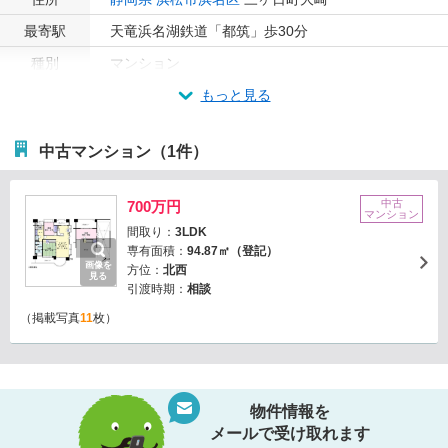
最寄駅
天竜浜名湖鉄道「都筑」歩30分
種別
マンション
もっと見る
中古マンション（1件）
中古
700万円
マンション
間取り：
3LDK
専有面積：
94.87㎡（登記）
画像を
方位：
北西
見る
引渡時期：
相談
（掲載写真
11
枚）
物件情報を
メールで受け取れます