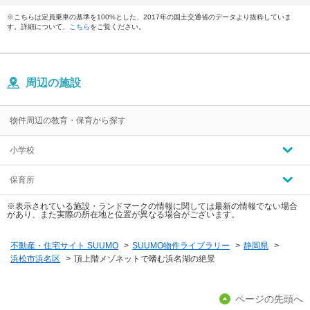
※こちらは定員乗車の基準を100%とした、2017年の国土交通省のデータより抜粋していま
す。詳細について、
こちら
をご覧ください。
周辺の施設
物件周辺の教育・保育から探す
小学校
保育所
※表示されている施設・ランドマークの情報に関しては最新の情報でない場合
があり、また実際の所在地と位置が異なる場合がございます。
不動産・住宅サイト SUUMO
>
SUUMO物件ライブラリー
>
静岡県
>
浜松市浜名区
>
頂上階メゾネットで嗜む浜名湖の絶景
ページの先頭へ