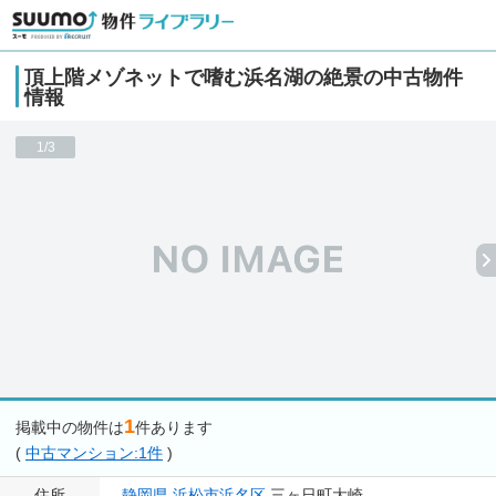
頂上階メゾネットで嗜む浜名湖の絶景の中古物件
情報
1/3
1
掲載中の物件は
件あります
(
中古マンション:1件
)
住所
静岡県
浜松市浜名区
三ヶ日町大崎