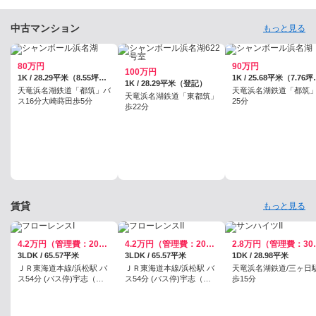
中古マンション
もっと見る
80万円
90万円
100万円
1K / 28.29平米（8.55坪）（壁芯）
1K / 25.
1K / 28.29平米（登記）
天竜浜名湖鉄道「都筑」バ
天竜浜名湖鉄道「都筑
天竜浜名湖鉄道「東都筑」
ス16分大崎蒔田歩5分
25分
歩22分
賃貸
もっと見る
4.2万円（管理費：2000円）
4.2万円（管理費：2000円）
2.8万円
3LDK / 65.57平米
3LDK / 65.57平米
1DK / 28.98平米
ＪＲ東海道本線/浜松駅 バ
ＪＲ東海道本線/浜松駅 バ
天竜浜名湖鉄道/三ヶ日
ス54分 (バス停)宇志（バ
ス54分 (バス停)宇志（バ
歩15分
ス） 歩3分
ス） 歩3分