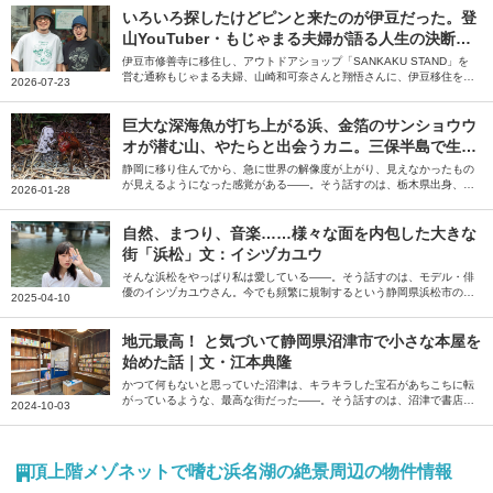
いろいろ探したけどピンと来たのが伊豆だった。登
山YouTuber・もじゃまる夫婦が語る人生の決断と
移住のリアル
伊豆市修善寺に移住し、アウトドアショップ「SANKAKU STAND」を
営む通称もじゃまる夫婦、山崎和可奈さんと翔悟さんに、伊豆移住を決
2026-07-23
めたきっかけや修善寺でアウトドアショップを開業するまでの苦労、伊
豆移住後に変わった生活について伺いました。
巨大な深海魚が打ち上がる浜、金箔のサンショウウ
オが潜む山、やたらと出会うカニ。三保半島で生き
物と隣り合う暮らし｜文・さとかつ（漫画家）
静岡に移り住んでから、急に世界の解像度が上がり、見えなかったもの
が見えるようになった感覚がある――。そう話すのは、栃木県出身、静
2026-01-28
岡県在住の漫画家、さとかつさん。大学進学と共に移り住んだ静岡県三
保半島とそこで出会ったたくさんの生き物について綴っていただきまし
た。
自然、まつり、音楽……様々な面を内包した大きな
街「浜松」文：イシヅカユウ
そんな浜松をやっぱり私は愛している――。そう話すのは、モデル・俳
優のイシヅカユウさん。今でも頻繁に規制するという静岡県浜松市の魅
2025-04-10
力について、思い出も交えながら綴っていただきました。
地元最高！ と気づいて静岡県沼津市で小さな本屋を
始めた話｜文・江本典隆
かつて何もないと思っていた沼津は、キラキラした宝石があちこちに転
がっているような、最高な街だった――。そう話すのは、沼津で書店を
2024-10-03
営む江本典隆さん。20年ぶりに戻ってきた沼津でその魅力に気づき、運
命的な経緯で本屋を開くまでの経緯を、お気に入りのお店とともに綴っ
ていただきました。
頂上階メゾネットで嗜む浜名湖の絶景周辺の物件情報