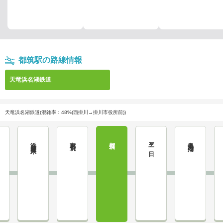
都筑駅の路線情報
天竜浜名湖鉄道
天竜浜名湖鉄道(混雑率：48%(西掛川→掛川市役所前))
浜名湖佐久米
東都筑
都筑
三ヶ日
奥浜名湖