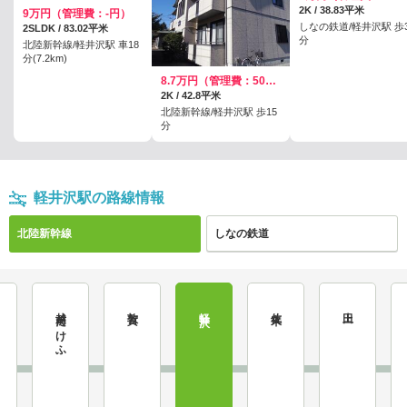
2K / 38.83平米
9万円（管理費：-円）
しなの鉄道/軽井沢駅 歩3
2SLDK / 83.02平米
分
北陸新幹線/軽井沢駅 車18
分(7.2km)
8.7万円（管理費：5000円）
2K / 42.8平米
北陸新幹線/軽井沢駅 歩15
分
軽井沢駅の路線情報
北陸新幹線
しなの鉄道
越前たけふ
敦賀
軽井沢
佐久平
上田