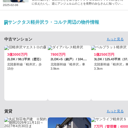
に伝えたいし、逆にアンジュルムのことを長野のみなさんに知っていた
2025-02-06
だきたいです――。そう話すのは、アンジュルムのメンバー・為永幸音
さん。地元のテレビ番組への憧れをきっかけに芸能界を目指し、上京後
に気付いた長野の魅力や思い出を語っていただきました。
サンクタス軽井沢ラ・コルテ周辺の物件情報
中古マンション
もっと見る
3億3000万円
7800万円
1億2500万円
2LDK / 98.1平米（壁芯）
2LDK+S（納戸） / 104.61平米（壁芯）
北陸新幹線「軽井沢」歩
北陸新幹線「軽井沢」車
北陸新幹線「軽井沢」
15分
3.9km
3.3km
賃貸
もっと見る