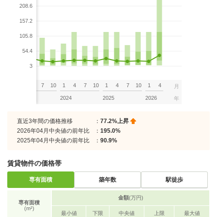
208.6
157.2
105.8
54.4
3
7
10
1
4
7
10
1
4
7
10
1
4
7
10
1
4
月
2023
2024
2025
2026
年
直近3年間の価格推移
：
77.2%上昇
2026年04月中央値の前年比
：
195.0%
2025年04月中央値の前年比
：
90.9%
賃貸物件の価格帯
専有面積
築年数
駅徒歩
金額
(万円)
専有面積
(m²)
最小値
下限
中央値
上限
最大値