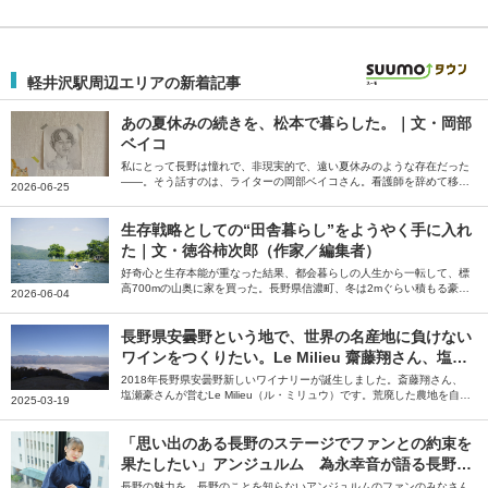
軽井沢駅周辺エリアの新着記事
あの夏休みの続きを、松本で暮らした。｜文・岡部
ベイコ
私にとって長野は憧れで、非現実的で、遠い夏休みのような存在だった
――。そう話すのは、ライターの岡部ベイコさん。看護師を辞めて移住
2026-06-25
した長野県松本市で、自分の本当にやりたいことを探した夏休みの続き
のような日々を綴っていただきました。
生存戦略としての“田舎暮らし”をようやく手に入れ
た｜文・徳谷柿次郎（作家／編集者）
好奇心と生存本能が重なった結果、都会暮らしの人生から一転して、標
高700mの山奥に家を買った。長野県信濃町、冬は2mぐらい積もる豪雪
2026-06-04
地帯だ――。そう話すのは編集者の徳谷柿次郎さん。全国のローカルプ
レイヤーに話を聞いた末に編集者として辿り着いた長野県信濃町での田
舎暮らしについて綴っていただきました。
長野県安曇野という地で、世界の名産地に負けない
ワインをつくりたい。Le Milieu 齋藤翔さん、塩瀬
豪さん【ジモトグラフィー】
2018年長野県安曇野新しいワイナリーが誕生しました。斎藤翔さん、
塩瀬豪さんが営むLe Milieu（ル・ミリュウ）です。荒廃した農地を自分
2025-03-19
たちの手で開墾し、ぶどう畑を造成。そこで育てたぶどうを使い、安曇
野でしかつくれないワインを目指しています。やりがいに満ちた仕事と
理想の暮らしがかなう安曇野の魅力について、斎藤さん、塩瀬さんに伺
「思い出のある長野のステージでファンとの約束を
いました。
果たしたい」アンジュルム 為永幸音が語る長野の
魅力
長野の魅力を、長野のことを知らないアンジュルムのファンのみなさん