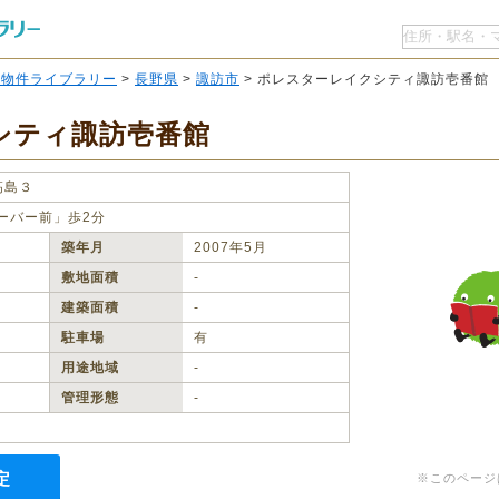
O物件ライブラリー
>
長野県
>
諏訪市
> ポレスターレイクシティ諏訪壱番館
シティ諏訪壱番館
高島３
ーバー前」歩2分
築年月
2007年5月
敷地面積
‐
建築面積
‐
駐車場
有
用途地域
‐
管理形態
‐
定
※このページ