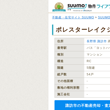
不動産・住宅サイト SUUMO
>
SUUM
ポレスターレイク
住所
長野県
諏訪市
最寄駅
バス「ヨットハ
種別
マンション
構造
RC
階建
5階建
総戸数
54戸
その他面積
‐
敷地の権利形態
‐
施工会社
‐
諏訪市の不動産売却・査