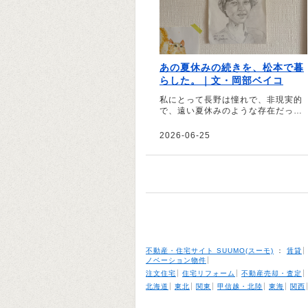
あの夏休みの続きを、松本で暮
らした。｜文・岡部ベイコ
私にとって長野は憧れで、非現実的
で、遠い夏休みのような存在だった
――。そう話すのは、ライターの岡
部ベイコさん。看護師を辞めて移住
2026-06-25
した長野県松本市で、自分の本当に
やりたいことを探した夏休みの続き
のような日々を綴っていただきまし
た。
不動産・住宅サイト SUUMO(スーモ)
：
賃貸
ノベーション物件
注文住宅
住宅リフォーム
不動産売却・査定
北海道
東北
関東
甲信越・北陸
東海
関西