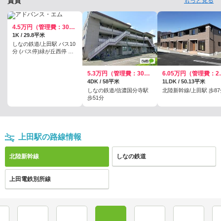
賃貸
もっと見る
4.5万円（管理費：3000円）
1K / 29.8平米
しなの鉄道/上田駅 バス10
分 (バス停)緑が丘西停 歩8
分
5.3万円（管理費：3000円）
6.05万
4DK / 58平米
1LDK / 50.13平米
しなの鉄道/信濃国分寺駅
北陸新幹線/上田駅 歩87
歩51分
上田駅の路線情報
北陸新幹線
しなの鉄道
上田電鉄別所線
軽井沢
佐久平
上田
長野
飯山