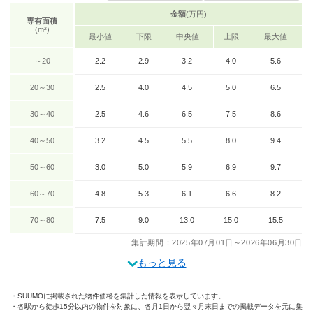
金額
(万円)
専有面積
(m²)
最小値
下限
中央値
上限
最大値
～20
2.2
2.9
3.2
4.0
5.6
20～30
2.5
4.0
4.5
5.0
6.5
30～40
2.5
4.6
6.5
7.5
8.6
40～50
3.2
4.5
5.5
8.0
9.4
50～60
3.0
5.0
5.9
6.9
9.7
60～70
4.8
5.3
6.1
6.6
8.2
70～80
7.5
9.0
13.0
15.0
15.5
集計期間：2025年07月01日～2026年06月30日
もっと見る
SUUMOに掲載された物件価格を集計した情報を表示しています。
各駅から徒歩15分以内の物件を対象に、各月1日から翌々月末日までの掲載データを元に集