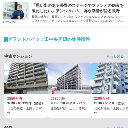
野でしかつくれないワインを目指しています。やりがいに満ちた仕事と
理想の暮らしがかなう安曇野の魅力について、斎藤さん、塩瀬さんに伺
「思い出のある長野のステージでファンとの約束を
いました。
果たしたい」アンジュルム 為永幸音が語る長野の
魅力
長野の魅力を、長野のことを知らないアンジュルムのファンのみなさん
に伝えたいし、逆にアンジュルムのことを長野のみなさんに知っていた
2025-02-06
だきたいです――。そう話すのは、アンジュルムのメンバー・為永幸音
さん。地元のテレビ番組への憧れをきっかけに芸能界を目指し、上京後
に気付いた長野の魅力や思い出を語っていただきました。
グランドハイツ上田中央周辺の物件情報
中古マンション
もっと見る
3250万円
5980万円
2200万円
3LDK / 86.93平米（壁芯）
2LDK / 90.28平米（27.30坪）（壁芯）
2LDK / 66平米（壁芯）
しなの鉄道「上田」歩20
北陸新幹線「上田」歩8分
北陸新幹線「上田」歩1
分
分