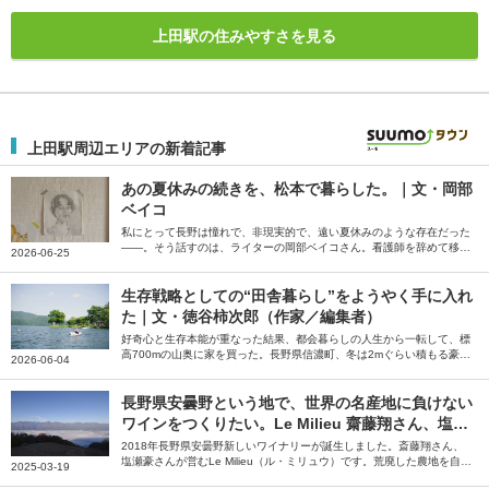
上田駅の住みやすさを見る
上田駅周辺エリアの新着記事
あの夏休みの続きを、松本で暮らした。｜文・岡部
ベイコ
私にとって長野は憧れで、非現実的で、遠い夏休みのような存在だった
――。そう話すのは、ライターの岡部ベイコさん。看護師を辞めて移住
2026-06-25
した長野県松本市で、自分の本当にやりたいことを探した夏休みの続き
のような日々を綴っていただきました。
生存戦略としての“田舎暮らし”をようやく手に入れ
た｜文・徳谷柿次郎（作家／編集者）
好奇心と生存本能が重なった結果、都会暮らしの人生から一転して、標
高700mの山奥に家を買った。長野県信濃町、冬は2mぐらい積もる豪雪
2026-06-04
地帯だ――。そう話すのは編集者の徳谷柿次郎さん。全国のローカルプ
レイヤーに話を聞いた末に編集者として辿り着いた長野県信濃町での田
舎暮らしについて綴っていただきました。
長野県安曇野という地で、世界の名産地に負けない
ワインをつくりたい。Le Milieu 齋藤翔さん、塩瀬
豪さん【ジモトグラフィー】
2018年長野県安曇野新しいワイナリーが誕生しました。斎藤翔さん、
塩瀬豪さんが営むLe Milieu（ル・ミリュウ）です。荒廃した農地を自分
2025-03-19
たちの手で開墾し、ぶどう畑を造成。そこで育てたぶどうを使い、安曇