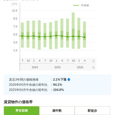
万円
：中央値
11.5
9.5
7.5
5.5
3.5
1.5
7
10
1
4
7
10
1
4
7
10
1
4
7
10
1
4
月
2023
2024
2025
2026
年
直近3年間の価格推移
：
2.1%下落
2026年04月中央値の前年比
：
94.1%
2025年04月中央値の前年比
：
104.0%
賃貸物件の価格帯
専有面積
築年数
駅徒歩