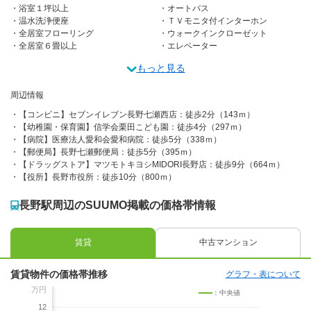
浴室１坪以上
オートバス
温水洗浄便座
ＴＶモニタ付インターホン
全居室フローリング
ウォークインクローゼット
全居室６畳以上
エレベーター
もっと見る
周辺情報
【コンビニ】セブンイレブン長野七瀬西店：徒歩2分（143ｍ）
【幼稚園・保育園】信学会栗田こども園：徒歩4分（297ｍ）
【病院】医療法人愛和会愛和病院：徒歩5分（338ｍ）
【郵便局】長野七瀬郵便局：徒歩5分（395ｍ）
【ドラッグストア】マツモトキヨシMIDORI長野店：徒歩9分（664ｍ）
【役所】長野市役所：徒歩10分（800ｍ）
長野駅周辺のSUUMO掲載の価格帯情報
賃貸
中古マンション
賃貸物件の価格帯推移
グラフ・表について
万円
：中央値
12