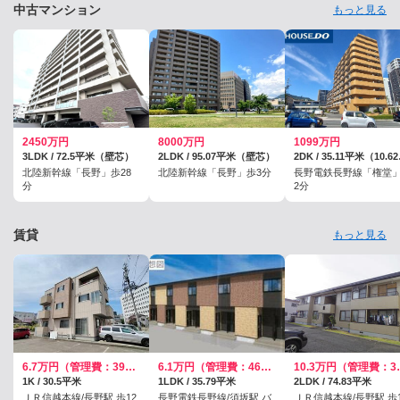
中古マンション
もっと見る
2450万円
8000万円
1099万円
3LDK / 72.5平米（壁芯）
2LDK / 95.07平米（壁芯）
2DK 
北陸新幹線「長野」歩28
北陸新幹線「長野」歩3分
長野電鉄長野線「権堂
分
2分
賃貸
もっと見る
6.7万円（管理費：3900円）
6.1万円（管理費：4600円）
10.3万
1K / 30.5平米
1LDK / 35.79平米
2LDK / 74.83平米
ＪＲ信越本線/長野駅 歩12
長野電鉄長野線/須坂駅 バ
ＪＲ信越本線/長野駅 歩1