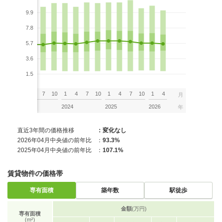
9.9
7.8
5.7
3.6
1.5
7
10
1
4
7
10
1
4
7
10
1
4
7
10
1
4
月
2023
2024
2025
2026
年
直近3年間の価格推移
：変化なし
2026年04月中央値の前年比
：
93.3%
2025年04月中央値の前年比
：
107.1%
賃貸物件の価格帯
専有面積
築年数
駅徒歩
金額
(万円)
専有面積
(m²)