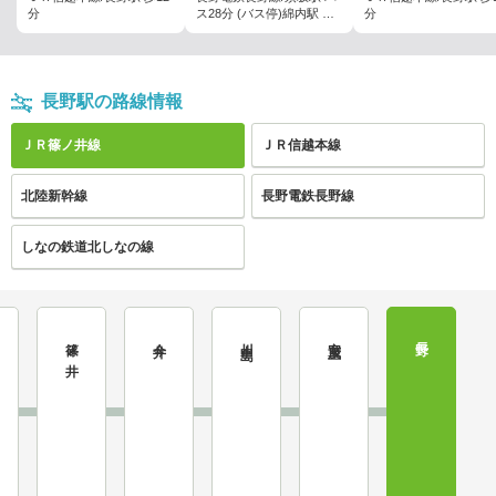
分
ス28分 (バス停)綿内駅 歩5
分
分
長野駅の路線情報
ＪＲ篠ノ井線
ＪＲ信越本線
北陸新幹線
長野電鉄長野線
しなの鉄道北しなの線
篠ノ井
今井
川中島
安茂里
長野