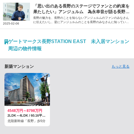
野でしかつくれないワインを目指しています。やりがいに満ちた仕事と
理想の暮らしがかなう安曇野の魅力について、斎藤さん、塩瀬さんに伺
「思い出のある長野のステージでファンとの約束を
いました。
果たしたい」アンジュルム 為永幸音が語る長野の
魅力
長野の魅力を、長野のことを知らないアンジュルムのファンのみなさん
に伝えたいし、逆にアンジュルムのことを長野のみなさんに知っていた
2025-02-06
だきたいです――。そう話すのは、アンジュルムのメンバー・為永幸音
さん。地元のテレビ番組への憧れをきっかけに芸能界を目指し、上京後
に気付いた長野の魅力や思い出を語っていただきました。
ゲートマークス長野STATION EAST 未入居マンション
周辺の物件情報
新築マンション
もっと見る
4548万円～8798万円
2LDK～4LDK / 60.16平米～98.33平米
北陸新幹線「長野」歩5分