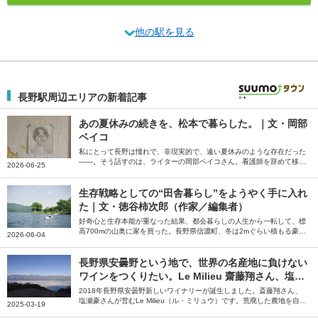
他の駅を見る
長野駅周辺エリアの新着記事
あの夏休みの続きを、松本で暮らした。｜文・岡部
ベイコ
私にとって長野は憧れで、非現実的で、遠い夏休みのような存在だった
――。そう話すのは、ライターの岡部ベイコさん。看護師を辞めて移住
2026-06-25
した長野県松本市で、自分の本当にやりたいことを探した夏休みの続き
のような日々を綴っていただきました。
生存戦略としての“田舎暮らし”をようやく手に入れ
た｜文・徳谷柿次郎（作家／編集者）
好奇心と生存本能が重なった結果、都会暮らしの人生から一転して、標
高700mの山奥に家を買った。長野県信濃町、冬は2mぐらい積もる豪雪
2026-06-04
地帯だ――。そう話すのは編集者の徳谷柿次郎さん。全国のローカルプ
レイヤーに話を聞いた末に編集者として辿り着いた長野県信濃町での田
舎暮らしについて綴っていただきました。
長野県安曇野という地で、世界の名産地に負けない
ワインをつくりたい。Le Milieu 齋藤翔さん、塩瀬
豪さん【ジモトグラフィー】
2018年長野県安曇野新しいワイナリーが誕生しました。斎藤翔さん、
塩瀬豪さんが営むLe Milieu（ル・ミリュウ）です。荒廃した農地を自分
2025-03-19
たちの手で開墾し、ぶどう畑を造成。そこで育てたぶどうを使い、安曇