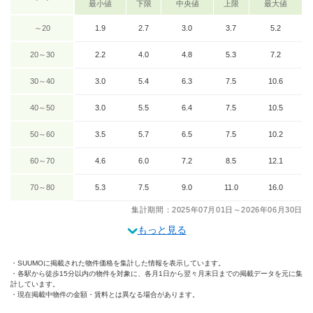
最小値
下限
中央値
上限
最大値
～20
1.9
2.7
3.0
3.7
5.2
20～30
2.2
4.0
4.8
5.3
7.2
30～40
3.0
5.4
6.3
7.5
10.6
40～50
3.0
5.5
6.4
7.5
10.5
50～60
3.5
5.7
6.5
7.5
10.2
60～70
4.6
6.0
7.2
8.5
12.1
70～80
5.3
7.5
9.0
11.0
16.0
集計期間：2025年07月01日～2026年06月30日
もっと見る
SUUMOに掲載された物件価格を集計した情報を表示しています。
各駅から徒歩15分以内の物件を対象に、各月1日から翌々月末日までの掲載データを元に集
計しています。
現在掲載中物件の金額・賃料とは異なる場合があります。