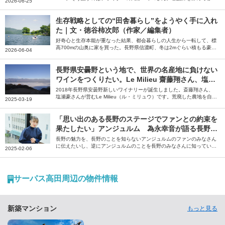
2026-06-25
した長野県松本市で、自分の本当にやりたいことを探した夏休みの続き
のような日々を綴っていただきました。
生存戦略としての“田舎暮らし”をようやく手に入れ
た｜文・徳谷柿次郎（作家／編集者）
好奇心と生存本能が重なった結果、都会暮らしの人生から一転して、標
高700mの山奥に家を買った。長野県信濃町、冬は2mぐらい積もる豪雪
2026-06-04
地帯だ――。そう話すのは編集者の徳谷柿次郎さん。全国のローカルプ
レイヤーに話を聞いた末に編集者として辿り着いた長野県信濃町での田
舎暮らしについて綴っていただきました。
長野県安曇野という地で、世界の名産地に負けない
ワインをつくりたい。Le Milieu 齋藤翔さん、塩瀬
豪さん【ジモトグラフィー】
2018年長野県安曇野新しいワイナリーが誕生しました。斎藤翔さん、
塩瀬豪さんが営むLe Milieu（ル・ミリュウ）です。荒廃した農地を自分
2025-03-19
たちの手で開墾し、ぶどう畑を造成。そこで育てたぶどうを使い、安曇
野でしかつくれないワインを目指しています。やりがいに満ちた仕事と
理想の暮らしがかなう安曇野の魅力について、斎藤さん、塩瀬さんに伺
「思い出のある長野のステージでファンとの約束を
いました。
果たしたい」アンジュルム 為永幸音が語る長野の
魅力
長野の魅力を、長野のことを知らないアンジュルムのファンのみなさん
に伝えたいし、逆にアンジュルムのことを長野のみなさんに知っていた
2025-02-06
だきたいです――。そう話すのは、アンジュルムのメンバー・為永幸音
さん。地元のテレビ番組への憧れをきっかけに芸能界を目指し、上京後
に気付いた長野の魅力や思い出を語っていただきました。
サーパス高田周辺の物件情報
新築マンション
もっと見る