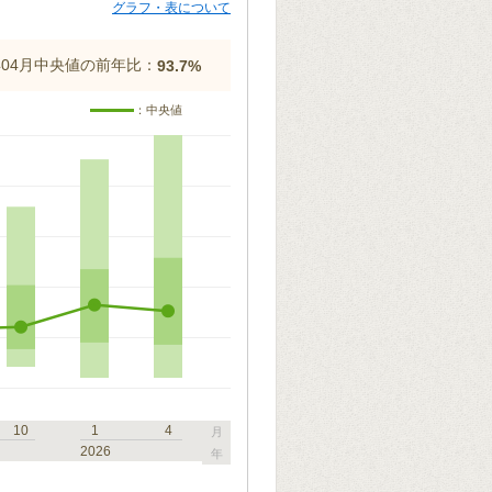
グラフ・表について
5年04月中央値の前年比：
93.7%
：中央値
10
1
4
月
2026
年