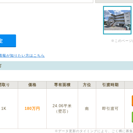
定
※このページ
情報が知りたい方はこちら
町
間取り
価格
専有面積
方位
引渡時期
24.06平米
1K
180万円
南
即引渡可
（壁芯）
※データ更新のタイミングにより、ごく稀に募集