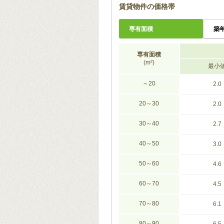
賃貸物件の価格帯
専有面積
築
専有面積
(m²)
最小
～20
2.0
20～30
2.0
30～40
2.7
40～50
3.0
50～60
4.6
60～70
4.5
70～80
6.1
80～90