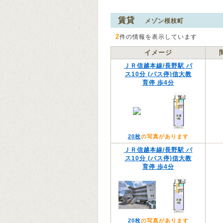
賃貸
メゾン桜枝町
2
件の情報を表示しています
イメージ
ＪＲ信越本線/長野駅 バ
ス10分 (バス停)信大教
育停 歩4分
20枚
の写真があります
ＪＲ信越本線/長野駅 バ
ス10分 (バス停)信大教
育停 歩4分
20枚
の写真があります