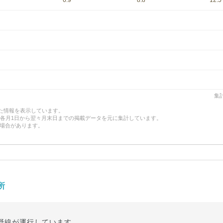
6.9
8.8
12.5
集計
した情報を表示しています。
、各月1日から翌々月末日までの掲載データを元に集計しています。
場合があります。
所
野線が運行しています。