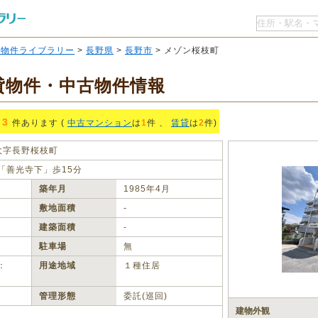
O物件ライブラリー
>
長野県
>
長野市
> メゾン桜枝町
貸物件・中古物件情報
3
件あります (
中古マンション
は
1
件 、
賃貸
は
2
件)
大字長野桜枝町
「善光寺下」歩15分
築年月
1985年4月
敷地面積
‐
建築面積
‐
駐車場
無
：
用途地域
１種住居
管理形態
委託(巡回)
建物外観